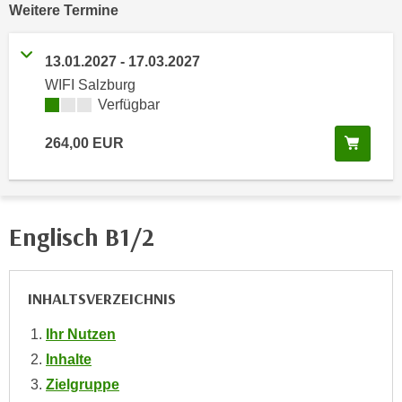
vergangene
Weitere
Termine
e
e
n
n
e
13.01.2027
-
17.03.2027
o
i
WIFI Salzburg
t
n
Kursverfügbarkeit:
Verfügbar
w
s
e
In de
e
264,00
EUR
n
t
d
z
i
e
g
n
Englisch B1/2
s
,
i
w
n
e
INHALTSVERZEICHNIS
d
l
.
Ihr Nutzen
c
W
h
Inhalte
e
e
Zielgruppe
n
s