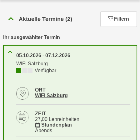
n
h
u
C
r
Aktuelle Termine
(
2
)
Filtern
o
C
o
o
k
Ihr ausgewählter Termin
o
i
k
e
i
05.10.2026
-
07.12.2026
s
e
WIFI Salzburg
v
s
Kursverfügbarkeit:
Verfügbar
o
,
n
d
U
ORT
i
Standortinformationen zu
öffnen
WIFI Salzburg
S
e
-
f
a
ZEIT
ü
27,00 Lehreinheiten
m
r
für Veranstaltung 61005016
Stundenplan
e
d
Abends
r
i