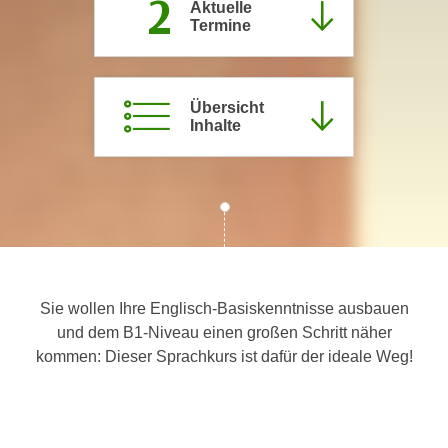
2
Aktuelle
c
i
Termine
h
m
t
m
e
u
Übersicht
n
n
Inhalte
S
g
i
v
e
e
,
r
d
w
a
e
s
n
s
Sie wollen Ihre Englisch-Basiskenntnisse ausbauen
d
w
und dem B1-Niveau einen großen Schritt näher
e
i
kommen: Dieser Sprachkurs ist dafür der ideale Weg!
n
r
w
a
i
u
r
c