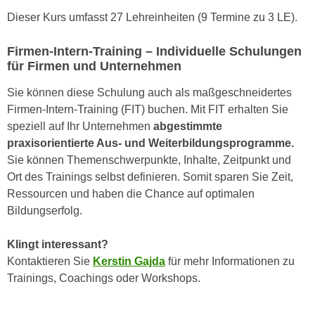
n
d
Dieser Kurs umfasst 27 Lehreinheiten (9 Termine zu 3 LE).
E
e
U
n
Firmen-Intern-Training – Individuelle Schulungen
-
für Firmen und Unternehmen
w
U
i
Sie können diese Schulung auch als maßgeschneidertes
S
r
Firmen-Intern-Training (FIT) buchen. Mit FIT erhalten Sie
A
z
speziell auf Ihr Unternehmen
abgestimmte
u
i
praxisorientierte Aus- und Weiterbildungsprogramme.
n
e
Sie können Themenschwerpunkte, Inhalte, Zeitpunkt und
t
l
Ort des Trainings selbst definieren. Somit sparen Sie Zeit,
e
o
Ressourcen und haben die Chance auf optimalen
r
r
Bildungserfolg.
w
i
o
e
Klingt interessant?
r
n
Kontaktieren Sie
Kerstin Gajda
für mehr Informationen zu
f
t
Trainings, Coachings oder Workshops.
e
i
n
e
h