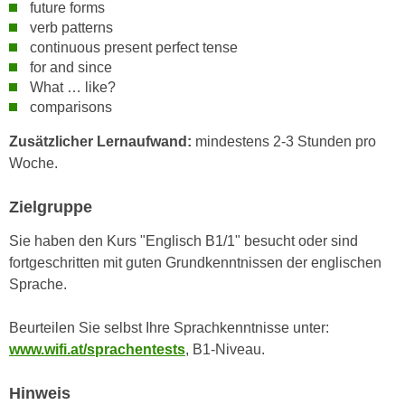
h
future forms
e
verb patterns
u
r
continuous present perfect tense
t
e
for and since
z
n
What … like?
a
“
comparisons
b
k
k
Zusätzlicher Lernaufwand:
mindestens 2-3 Stunden pro
l
o
Woche.
i
m
c
m
Zielgruppe
k
e
e
Sie haben den Kurs "Englisch B1/1" besucht oder sind
n
n
fortgeschritten mit guten Grundkenntnissen der englischen
z
,
Sprache.
w
v
i
e
Beurteilen Sie selbst Ihre Sprachkenntnisse unter:
s
r
www.wifi.at/sprachentests
, B1-Niveau.
c
w
h
e
Hinweis
e
n