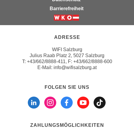
n
e
Barrierefreiheit
,
l
g
e
Weiter zur Website der Wirts
e
v
l
a
ADRESSE
a
n
n
WIFI Salzburg
t
g
Julius Raab Platz 2, 5027 Salzburg
e
T:
+43/662/8888-411
, F: +43/662/8888-600
e
I
E-Mail:
info@wifisalzburg.at
n
n
I
h
h
a
FOLGEN SIE UNS
r
l
Folgen sie uns a
Folgen sie u
Folgen si
Folgen 
Folge
e
t
d
e
u
a
r
n
ZAHLUNGSMÖGLICHKEITEN
c
z
h