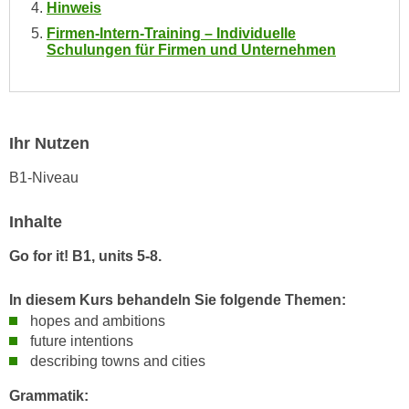
n
Hinweis
i
S
Firmen-Intern-Training – Individuelle
c
Schulungen für Firmen und Unternehmen
i
h
e
n
a
i
u
c
f
Ihr Nutzen
h
„
t
B1-Niveau
A
d
l
e
Inhalte
l
m
e
Go for it! B1, units 5-8.
D
a
a
k
In diesem Kurs behandeln Sie folgende Themen:
t
z
hopes and ambitions
e
e
future intentions
n
p
describing towns and cities
s
t
c
Grammatik:
i