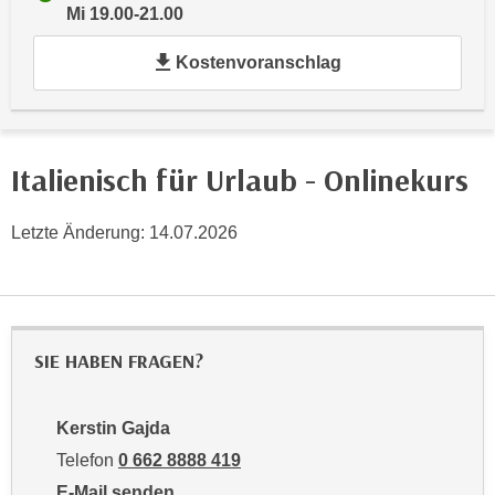
i
Mi 19.00-21.00
e
k
F
a
Kostenvoranschlag
u
n
n
i
k
s
t
c
Italienisch für Urlaub - Onlinekurs
i
h
o
e
n
Letzte Änderung:
14.07.2026
n
d
U
e
n
r
t
W
e
SIE HABEN FRAGEN?
e
r
b
n
s
Kerstin Gajda
e
e
h
Telefon
0 662 8888 419
i
m
E-Mail senden
t