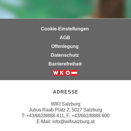
n
i
S
c
i
h
e
n
Cookie-Einstellungen
a
i
u
AGB
c
f
Offenlegung
h
„
Datenschutz
t
A
d
Barrierefreiheit
l
e
l
m
Weiter zur Website der Wirts
e
D
a
a
ADRESSE
k
t
z
WIFI Salzburg
e
e
Julius Raab Platz 2, 5027 Salzburg
n
p
T:
+43/662/8888-411
, F: +43/662/8888-600
s
t
E-Mail:
info@wifisalzburg.at
c
i