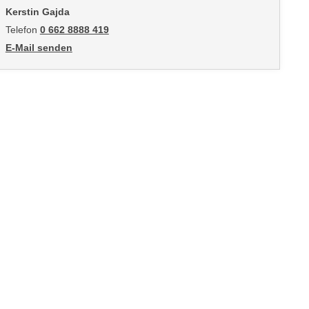
Kerstin Gajda
Telefon
0 662 8888 419
E-Mail senden
an Kerstin Gajda: mailto:kgajda@wifisalzburg.at