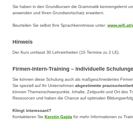
m
t
Sie haben in den Grundkursen die Grammatik kennengelernt un
e
e
anwenden und Ihren Grundwortschatz erweitern.
n
n
e
Beurteilen Sie selbst Ihre Sprachkenntnisse unter:
www.wifi.at/
o
i
t
n
w
Hinweis
s
e
Der Kurs umfasst 30 Lehreinheiten (15 Termine zu 2 LE).
e
n
t
d
z
Firmen-Intern-Training – Individuelle Schulun
i
e
g
Sie können diese Schulung auch als maßgeschneidertes Firmen-I
n
s
Sie speziell auf Ihr Unternehmen
abgestimmte praxisorientie
,
i
können Themenschwerpunkte, Inhalte, Zeitpunkt und Ort des Trai
w
Ressourcen und haben die Chance auf optimalen Bildungserfolg
n
e
d
l
Klingt interessant?
.
Kontaktieren Sie
Kerstin Gajda
für mehr Informationen zu Trai
c
W
h
e
e