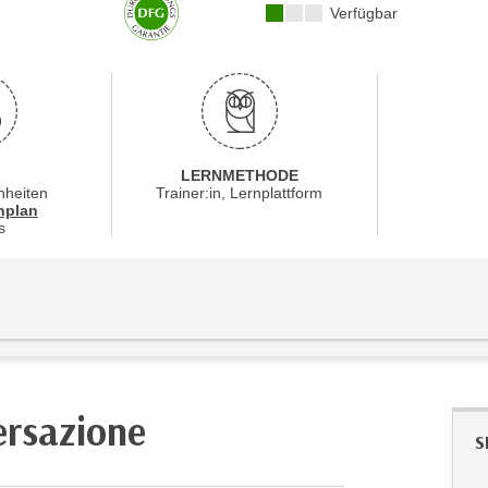
Kursverfügbarkeit:
Verfügbar
LERNMETHODE
nheiten
Trainer:in, Lernplattform
für Veranstaltung 63401016
nplan
s
ersazione
S