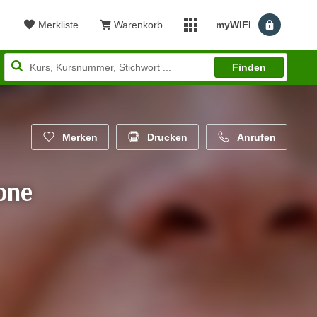
Merkliste
Warenkorb
myWIFI
Benutzerm
myWIFI Apps öffnen
Finden
Merken
Drucken
Anrufen
ione
wertung: 5,00