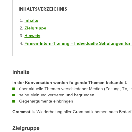
r
i
i
INHALTSVERZEICHNIS
e
k
F
Inhalte
a
u
Zielgruppe
n
n
Hinweis
i
k
s
Firmen-Intern-Training – Individuelle Schulungen f
t
c
i
h
o
e
n
n
Inhalte
d
U
e
In der Konversation werden folgende Themen behandelt:
n
r
über aktuelle Themen verschiedener Medien (Zeitung, TV, In
t
seine Meinung vertreten und begründen
W
e
Gegenargumente einbringen
e
r
b
Grammatik:
Wiederholung aller Grammatikthemen nach Bedarf
n
s
e
e
Zielgruppe
h
i