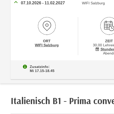
r
07.10.2026
-
11.02.2027
WIFI Salzburg
c
n
h
u
C
r
o
C
o
o
k
o
ORT
ZEIT
i
k
Standortinformationen zu
öffnen
WIFI Salzburg
30,00 Lehrei
e
Stunde
i
Abend
s
e
v
s
o
Zusatzinfo:
,
Mi 17.15-18.45
n
d
U
i
S
e
-
f
a
Italienisch B1 - Prima conv
ü
m
r
e
d