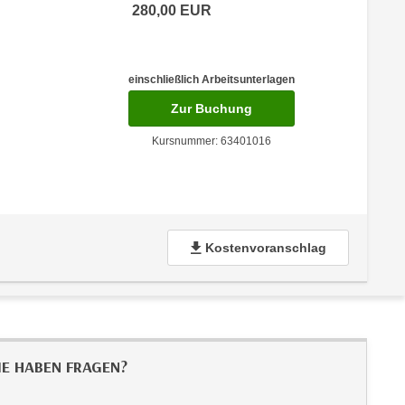
280,00
EUR
einschließlich Arbeitsunterlagen
für Termin: 07.10.2026 -
Zur Buchung
Kursnummer: 63401016
Kostenvoranschlag
IE HABEN FRAGEN?