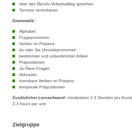
n
über den Berufs-/Arbeitsalltag sprechen
s
n
Termine vereinbaren
i
S
c
Grammatik:
i
h
e
Alphabet
n
a
Fragepronomen
i
u
Verben im Präsens
c
du oder Sie (Anredepronomen
f
h
bestimmter und unbestimmter Artikel
„
t
Präpositionen
A
Ja-/Nein-Fragen
d
l
Akkusativ
e
l
trennbare Verben im Präsens
m
e
temporale Präpositionen
D
a
a
Zusätzlicher Lernaufwand:
mindestens 2-3 Stunden pro Kursta
k
2-3 hours per unit.
t
z
e
e
n
p
Zielgruppe
s
t