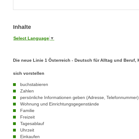
m
t
e
e
n
n
e
Inhalte
o
i
t
Select Language
▼
n
w
s
e
e
n
Die neue Linie 1 Österreich - Deutsch für Alltag und Beruf
t
d
z
i
sich vorstellen
e
g
buchstabieren
n
s
Zahlen
,
i
persönliche Informationen geben (Adresse, Telefonnummer)
w
n
Wohnung und Einrichtungsgegenstände
e
d
Familie
l
Freizeit
.
c
Tagesablauf
W
h
Uhrzeit
e
Einkaufen
e