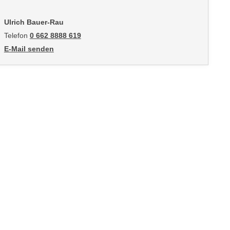
Ulrich Bauer-Rau
Telefon
0 662 8888 619
E-Mail senden
an Ulrich Bauer-Rau: mailto:ubauer@wifisalzburg.at