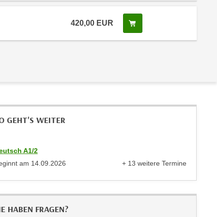
420,00
EUR
In den Warenkorb legen
O GEHT'S WEITER
eutsch A1/2
eginnt am
14.09.2026
+ 13 weitere Termine
anzeigen
IE HABEN FRAGEN?