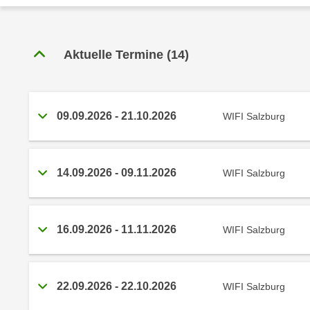
r
c
n
h
u
C
r
Aktuelle Termine
(
14
)
o
C
o
o
k
o
i
09.09.2026
-
21.10.2026
WIFI Salzburg
k
e
i
s
e
v
s
14.09.2026
-
09.11.2026
WIFI Salzburg
o
,
n
d
U
i
S
16.09.2026
-
11.11.2026
WIFI Salzburg
e
-
f
a
ü
m
r
22.09.2026
-
22.10.2026
WIFI Salzburg
e
d