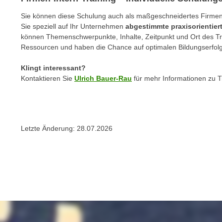
e
n
Sie können diese Schulung auch als maßgeschneidertes Firmen-I
n
d
Sie speziell auf Ihr Unternehmen
abgestimmte praxisorientie
E
e
können Themenschwerpunkte, Inhalte, Zeitpunkt und Ort des Trai
U
n
Ressourcen und haben die Chance auf optimalen Bildungserfolg
-
w
U
Klingt interessant?
i
S
Kontaktieren Sie
Ulrich Bauer-Rau
für mehr Informationen zu 
r
A
z
u
i
n
e
t
l
Letzte Änderung:
28.07.2026
e
o
r
r
w
i
o
e
r
n
f
t
e
i
n