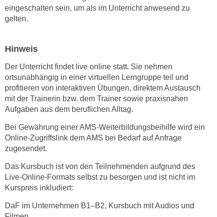
n
eingeschalten sein, um als im Unterricht anwesend zu
d
gelten.
E
e
U
n
-
w
Hinweis
U
i
S
Der Unterricht findet live online statt. Sie nehmen
r
A
ortsunabhängig in einer virtuellen Lerngruppe teil und
z
profitieren von interaktiven Übungen, direktem Austausch
u
i
mit der Trainerin bzw. dem Trainer sowie praxisnahen
n
e
Aufgaben aus dem beruflichen Alltag.
t
l
e
Bei Gewährung einer AMS-Weiterbildungsbeihilfe wird ein
o
r
Online-Zugriffslink dem AMS bei Bedarf auf Anfrage
r
w
zugesendet.
i
o
e
Das Kursbuch ist von den Teilnehmenden aufgrund des
r
n
Live-Online-Formats selbst zu besorgen und ist nicht im
f
t
Kurspreis inkludiert:
e
i
n
DaF im Unternehmen B1–B2, Kursbuch mit Audios und
e
Filmen
h