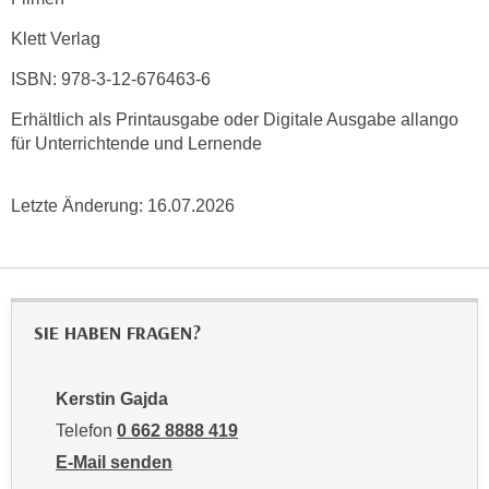
r
a
t
Klett Verlag
b
e
e
ISBN: 978-3-12-676463-6
C
n
o
Erhältlich als Printausgabe oder Digitale Ausgabe allango
.
o
für Unterrichtende und Lernende
W
k
e
i
Letzte Änderung:
16.07.2026
n
e
n
s
S
z
i
u
e
A
SIE HABEN FRAGEN?
d
n
e
a
r
Kerstin Gajda
l
C
y
Telefon
0 662 8888 419
o
s
E-Mail senden
o
e
an Kerstin Gajda: mailto:kgajda@wifisalzburg.at