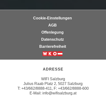
n
e
,
l
g
e
Cookie-Einstellungen
e
v
AGB
l
a
a
Offenlegung
n
n
Datenschutz
t
g
e
Barrierefreiheit
e
I
n
n
Weiter zur Website der Wirts
I
h
h
a
ADRESSE
r
l
e
WIFI Salzburg
t
d
Julius Raab Platz 2, 5027 Salzburg
e
T:
+43/662/8888-411
, F: +43/662/8888-600
u
a
E-Mail:
info@wifisalzburg.at
r
n
c
z
h