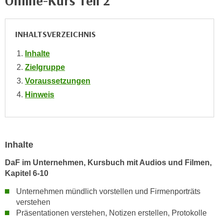
Online-Kurs Teil 2
e
e
n
n
e
INHALTSVERZEICHNIS
o
i
t
Inhalte
n
w
s
Zielgruppe
e
e
Voraussetzungen
n
t
d
Hinweis
z
i
e
g
n
s
,
i
Inhalte
w
n
e
DaF im Unternehmen, Kursbuch mit Audios und Filmen,
d
l
Kapitel 6-10
.
c
W
Unternehmen mündlich vorstellen und Firmenporträts
h
e
verstehen
e
n
Präsentationen verstehen, Notizen erstellen, Protokolle
s