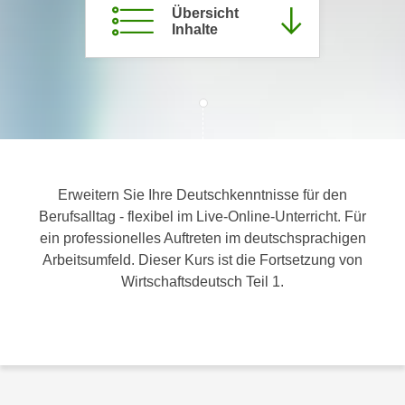
Übersicht
c
i
Inhalte
h
m
t
m
e
u
n
n
S
g
i
v
e
e
,
r
Erweitern Sie Ihre Deutschkenntnisse für den
d
w
Berufsalltag - flexibel im Live-Online-Unterricht. Für
a
e
ein professionelles Auftreten im deutschsprachigen
s
n
Arbeitsumfeld. Dieser Kurs ist die Fortsetzung von
s
d
Wirtschaftsdeutsch Teil 1.
w
e
i
n
r
w
a
i
u
r
c