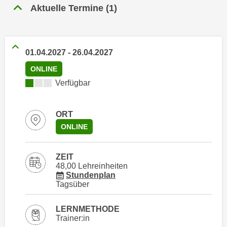
n
Aktuelle Termine
(
1
)
h
u
C
r
o
C
o
o
01.04.2027
-
26.04.2027
k
o
ONLINE
i
k
Kursverfügbarkeit:
Verfügbar
e
i
s
e
v
s
ORT
o
,
ONLINE
n
d
U
i
ZEIT
S
e
48,00 Lehreinheiten
-
f
für Veranstaltung 66003016
Stundenplan
a
Tagsüber
ü
m
r
e
LERNMETHODE
d
Trainer:in
r
i