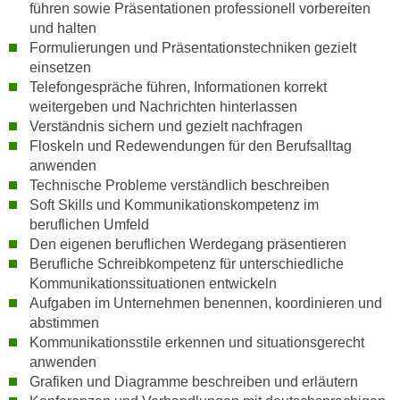
n
führen sowie Präsentationen professionell vorbereiten
i
S
und halten
c
Formulierungen und Präsentationstechniken gezielt
i
h
einsetzen
e
n
Telefongespräche führen, Informationen korrekt
a
i
weitergeben und Nachrichten hinterlassen
u
Verständnis sichern und gezielt nachfragen
c
f
Floskeln und Redewendungen für den Berufsalltag
h
„
anwenden
t
A
Technische Probleme verständlich beschreiben
d
l
Soft Skills und Kommunikationskompetenz im
e
l
beruflichen Umfeld
m
e
Den eigenen beruflichen Werdegang präsentieren
D
a
Berufliche Schreibkompetenz für unterschiedliche
a
Kommunikationssituationen entwickeln
k
t
Aufgaben im Unternehmen benennen, koordinieren und
z
e
abstimmen
e
n
Kommunikationsstile erkennen und situationsgerecht
p
anwenden
s
t
Grafiken und Diagramme beschreiben und erläutern
c
i