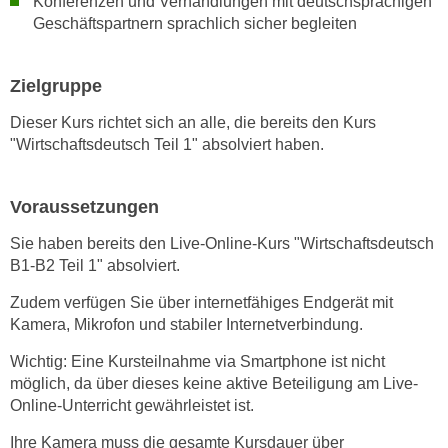
Konferenzen und Verhandlungen mit deutschsprachigen
h
e
Geschäftspartnern
sprachlich sicher begleiten
u
r
t
e
z
Zielgruppe
n
a
“
Dieser Kurs richtet sich an alle, die bereits den Kurs
b
k
"Wirtschaftsdeutsch Teil 1" absolviert haben.
k
l
o
i
m
Voraussetzungen
c
m
k
Sie haben bereits den Live-Online-Kurs "Wirtschaftsdeutsch
e
e
B1-B2 Teil 1" absolviert.
n
n
z
Zudem verfügen Sie über internetfähiges Endgerät mit
,
w
Kamera, Mikrofon und stabiler Internetverbindung.
v
i
e
Wichtig: Eine Kursteilnahme via Smartphone ist nicht
s
r
möglich, da über dieses keine aktive Beteiligung am Live-
c
w
Online-Unterricht gewährleistet ist.
h
e
e
Ihre Kamera muss die gesamte Kursdauer über
n