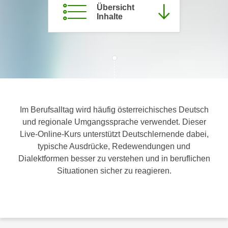
Übersicht
c
i
Inhalte
h
m
t
m
e
u
n
n
S
g
i
v
e
e
,
r
Im Berufsalltag wird häufig österreichisches Deutsch
d
w
und regionale Umgangssprache verwendet. Dieser
a
e
Live-Online-Kurs unterstützt Deutschlernende dabei,
s
n
typische Ausdrücke, Redewendungen und
s
d
Dialektformen besser zu verstehen und in beruflichen
w
e
Situationen sicher zu reagieren.
i
n
r
w
a
i
u
r
c