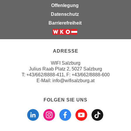
n
Offenlegung
e
,
l
Datenschutz
g
e
Barrierefreiheit
e
v
l
a
Weiter zur Website der Wirts
a
n
n
t
ADRESSE
g
e
e
I
WIFI Salzburg
n
Julius Raab Platz 2, 5027 Salzburg
n
I
T:
+43/662/8888-411
, F: +43/662/8888-600
h
E-Mail:
info@wifisalzburg.at
h
a
r
l
e
t
FOLGEN SIE UNS
d
e
Folgen sie uns a
Folgen sie u
Folgen si
Folgen 
Folge
u
a
r
n
c
z
h