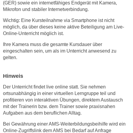
(GER) sowie ein internetfähiges Endgerät mit Kamera,
n
d
Mikrofon und stabiler Internetverbindung.
E
e
U
Wichtig: Eine Kursteilnahme via Smartphone ist nicht
n
-
möglich, da über dieses keine aktive Beteiligung am Live-
w
U
Online-Unterricht möglich ist.
i
S
r
Ihre Kamera muss die gesamte Kursdauer über
A
z
eingeschalten sein, um als im Unterricht anwesend zu
u
i
gelten.
n
e
t
l
Hinweis
e
o
r
r
Der Unterricht findet live online statt. Sie nehmen
w
i
ortsunabhängig in einer virtuellen Lerngruppe teil und
o
e
profitieren von interaktiven Übungen, direktem Austausch
r
mit der Trainerin bzw. dem Trainer sowie praxisnahen
n
f
Aufgaben aus dem beruflichen Alltag.
t
e
i
Bei Gewährung einer AMS-Weiterbildungsbeihilfe wird ein
n
e
Online-Zugriffslink dem AMS bei Bedarf auf Anfrage
h