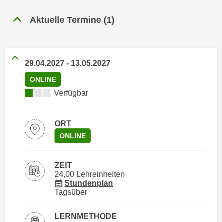
n
h
u
Aktuelle Termine
(
1
)
C
r
o
C
o
o
k
o
29.04.2027
-
13.05.2027
i
k
ONLINE
e
i
Kursverfügbarkeit:
Verfügbar
s
e
v
s
o
,
ORT
n
d
ONLINE
U
i
S
e
ZEIT
-
f
24,00 Lehreinheiten
a
ü
für Veranstaltung 66008016
Stundenplan
m
Tagsüber
r
e
d
r
LERNMETHODE
i