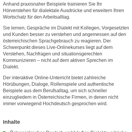
n
Anhand praxisnaher Beispiele trainieren Sie Ihr
i
S
Hörverstehen für dialektale Ausdrücke und erweitern Ihren
c
i
Wortschatz für den Arbeitsalltag.
h
e
Sie lernen, Gespräche im Dialekt mit Kollegen
, Vorgesetzten
n
a
und Kunden
besser zu verstehen und angemessen auf den
i
u
österreichischen Sprachgebrauch zu reagieren. Der
c
f
Schwerpunkt dieses Live-Onlinekurses liegt auf dem
h
„
Verstehen, Nachfragen und situationsgerechten
t
A
Kommunizieren – nicht auf dem aktiven Sprechen im
d
l
Dialekt.
e
l
m
Der interaktive Online-Unterricht bietet zahlreiche
e
Hörübungen, Dialoge, Rollenspiele und authentische
D
a
Beispiele aus dem Berufsalltag, um sich schneller
a
k
einzugliedern in Österreichische Firmen, in denen nicht
t
z
immer vorwiegend Hochdeutsch gesprochen wird.
e
e
n
p
s
Inhalte
t
c
i