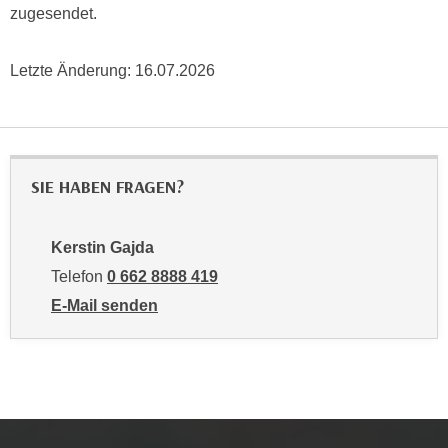
r
zugesendet.
a
t
b
e
Letzte Änderung:
16.07.2026
e
C
n
o
.
o
W
k
e
i
SIE HABEN FRAGEN?
n
e
n
s
S
z
Kerstin Gajda
i
u
Telefon
0 662 8888 419
e
A
E-Mail senden
d
n
an Kerstin Gajda: mailto:kgajda@wifisalzburg.at
e
a
r
l
C
y
o
s
o
e