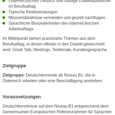
Österreichisches Deutsch und häufige Dialektausdrücke
h
e
im Berufsalltag
u
r
Typische Redewendungen
t
e
Missverständnisse vermeiden und gezielt nachfragen
z
n
Sprachliche Besonderheiten des österreichischen
a
“
Arbeitsalltags
b
k
Im Mittelpunkt stehen praxisnahe Themen aus dem
k
l
Berufsalltag, in denen oftmals in den Dialekt gewechselt
o
i
wird: Small Talk, Meetings, Telefonate, Kundengespräche.
m
c
m
k
e
Zielgruppe
e
n
n
Zielgruppe:
Deutschlernende ab Niveau B1, die in
z
,
Österreich arbeiten oder eine Beschäftigung anstreben.
w
v
i
e
s
r
Voraussetzungen
c
w
Deutschkenntnisse auf dem Niveau B1 entsprechend dem
h
e
Gemeinsamen Europäischen Referenzrahmen für Sprachen
e
n