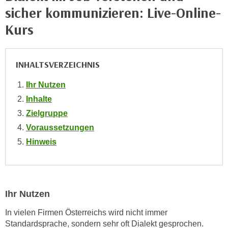
e
sicher kommunizieren: Live-Online-
e
n
n
Kurs
e
o
i
t
n
w
INHALTSVERZEICHNIS
s
e
e
Ihr Nutzen
n
t
d
Inhalte
z
i
Zielgruppe
e
g
Voraussetzungen
n
s
Hinweis
,
i
w
n
e
d
l
.
c
Ihr Nutzen
W
h
e
In vielen Firmen Österreichs wird nicht immer
e
n
Standardsprache, sondern sehr oft Dialekt gesprochen.
s