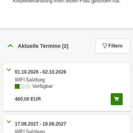
Körperbehandlung ihren festen Platz gefunden hat.
n
h
u
C
r
o
C
o
o
k
o
i
k
Aktuelle Termine
(
2
)
Filtern
e
i
s
e
v
s
o
01.10.2026
-
02.10.2026
,
n
WIFI Salzburg
d
U
Kursverfügbarkeit:
Verfügbar
i
S
e
In de
460,00
EUR
-
f
a
ü
m
r
e
d
17.06.2027
-
18.06.2027
r
i
WIFI Salzburg