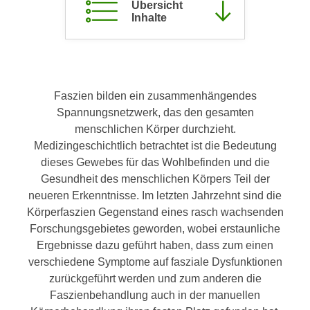
Übersicht
c
i
Inhalte
h
m
t
m
e
u
n
n
S
Faszien bilden ein zusammenhängendes
g
i
Spannungsnetzwerk, das den gesamten
v
e
menschlichen Körper durchzieht.
e
,
Medizingeschichtlich betrachtet ist die Bedeutung
r
d
dieses Gewebes für das Wohlbefinden und die
w
a
Gesundheit des menschlichen Körpers Teil der
e
s
neueren Erkenntnisse. Im letzten Jahrzehnt sind die
n
s
Körperfaszien Gegenstand eines rasch wachsenden
d
w
Forschungsgebietes geworden, wobei erstaunliche
e
i
Ergebnisse dazu geführt haben, dass zum einen
n
r
verschiedene Symptome auf fasziale Dysfunktionen
w
a
zurückgeführt werden und zum anderen die
i
u
Faszienbehandlung auch in der manuellen
r
c