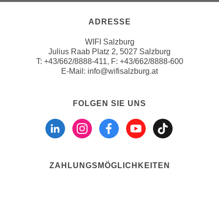
r
a
t
ADRESSE
b
e
e
C
WIFI Salzburg
n
o
Julius Raab Platz 2, 5027 Salzburg
.
T:
+43/662/8888-411
, F: +43/662/8888-600
o
W
E-Mail:
info@wifisalzburg.at
k
e
i
n
e
FOLGEN SIE UNS
n
s
Folgen sie uns a
Folgen sie u
Folgen si
Folgen 
Folge
S
z
i
u
e
A
d
n
e
ZAHLUNGSMÖGLICHKEITEN
a
r
l
C
y
o
s
o
e