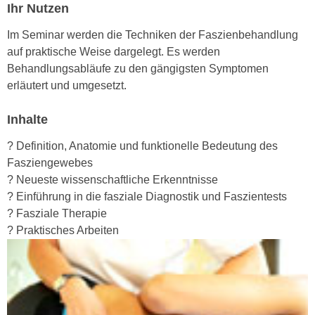
Ihr Nutzen
e
e
n
n
Im Seminar werden die Techniken der Faszienbehandlung
e
o
auf praktische Weise dargelegt. Es werden
i
t
Behandlungsabläufe zu den gängigsten Symptomen
n
w
erläutert und umgesetzt.
s
e
e
n
Inhalte
t
d
z
? Definition, Anatomie und funktionelle Bedeutung des
i
e
Fasziengewebes
g
n
? Neueste wissenschaftliche Erkenntnisse
s
,
? Einführung in die fasziale Diagnostik und Faszientests
i
w
? Fasziale Therapie
n
e
? Praktisches Arbeiten
d
l
.
c
W
h
e
e
n
s