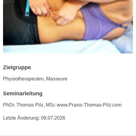
n
i
S
c
i
h
e
n
a
i
u
c
f
h
„
t
A
d
Zielgruppe
l
e
l
Physiotherapeuten, Masseure
m
e
D
a
Seminarleitung
a
k
t
z
PhDr. Thomas Pilz, MSc www.Praxis-Thomas-Pilz.com
e
e
n
Letzte Änderung:
08.07.2026
p
s
t
c
i