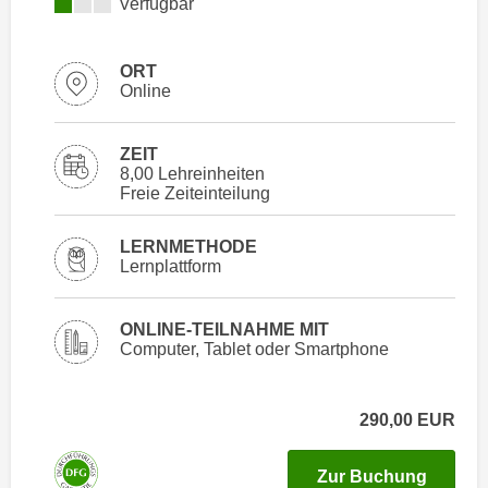
Kursverfügbarkeit:
Verfügbar
i
e
k
F
a
u
ORT
n
Online
n
i
k
s
t
ZEIT
c
i
8,00 Lehreinheiten
h
Freie Zeiteinteilung
o
e
n
n
LERNMETHODE
d
Lernplattform
U
e
n
r
t
ONLINE-TEILNAHME MIT
W
e
Computer, Tablet oder Smartphone
e
r
b
n
s
290,00
EUR
e
e
h
i
für Ter
Zur Buchung
m
t