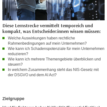
n
d
E
e
U
n
-
w
Diese Lernstrecke vermittelt temporeich und
U
i
kompakt, was Entscheider:innen wissen müssen:
S
r
A
Welche Auswirkungen haben rechtliche
z
Rahmenbedingungen auf mein Unternehmen?
u
i
Wie kann ich Schadenspotenziale für mein Unternehmen
n
e
reduzieren?
t
l
Wie kann ich mehrere Themengebiete überblicken und
e
o
steuern?
r
r
In welchem Zusammenhang steht das NIS-Gesetz mit
w
i
der DSGVO und dem AI Act?
o
e
r
n
f
t
e
i
Zielgruppe
n
e
h