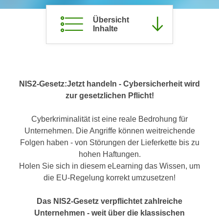
c
i
h
Übersicht
m
Inhalte
t
m
e
u
n
n
S
g
i
v
NIS2-Gesetz:Jetzt handeln - Cybersicherheit wird
e
e
zur gesetzlichen Pflicht!
,
r
d
w
Cyberkriminalität ist eine reale Bedrohung für
a
e
Unternehmen. Die Angriffe können weitreichende
s
n
Folgen haben - von Störungen der Lieferkette bis zu
s
d
hohen Haftungen.
w
e
Holen Sie sich in diesem eLearning das Wissen, um
i
n
die EU-Regelung korrekt umzusetzen!
r
w
a
i
Das NIS2-Gesetz verpflichtet zahlreiche
u
r
Unternehmen - weit über die klassischen
c