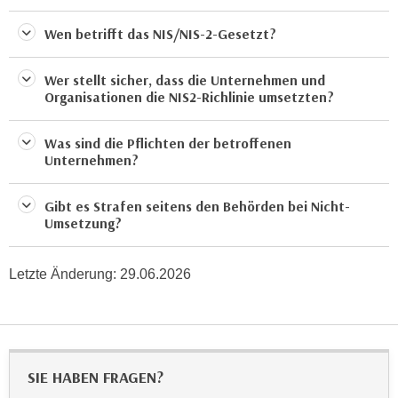
n
b
p
Wen betrifft das NIS/NIS-2-Gesetzt?
e
e
r
r
h
Wer stellt sicher, dass die Unternehmen und
s
Organisationen die NIS2-Richlinie umsetzten?
i
o
n
n
a
Was sind die Pflichten der betroffenen
e
Unternehmen?
u
n
s
b
e
Gibt es Strafen seitens den Behörden bei Nicht-
e
Umsetzung?
i
z
n
o
e
Letzte Änderung:
29.06.2026
g
a
e
n
n
g
e
e
n
SIE HABEN FRAGEN?
n
D
e