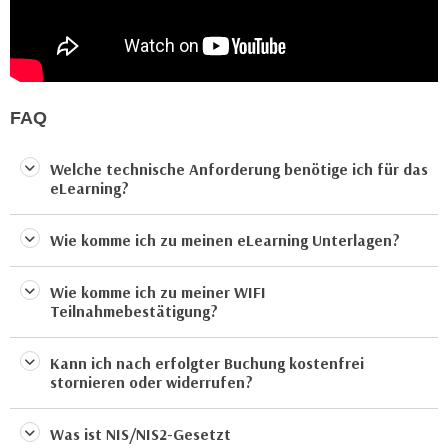
u
d
z
i
e
e
i
C
g
FAQ
o
e
o
n
k
Welche technische Anforderung benötige ich für das
.
eLearning?
i
U
e
m
s
Wie komme ich zu meinen eLearning Unterlagen?
I
e
h
r
Wie komme ich zu meiner WIFI
n
Teilnahmebestätigung?
h
e
o
n
b
Kann ich nach erfolgter Buchung kostenfrei
d
stornieren oder widerrufen?
e
a
n
r
e
Was ist NIS/NIS2-Gesetzt
ü