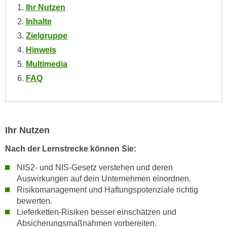
n
Ihr Nutzen
i
S
Inhalte
c
i
Zielgruppe
h
e
n
Hinweis
a
i
Multimedia
u
c
f
FAQ
h
„
t
A
d
l
e
l
Ihr Nutzen
m
e
D
Nach der Lernstrecke können Sie:
a
a
k
NIS2- und NIS-Gesetz verstehen und deren
t
z
Auswirkungen auf dein Unternehmen einordnen.
e
e
Risikomanagement und Haftungspotenziale richtig
n
p
bewerten.
s
t
Lieferketten-Risiken besser einschätzen und
c
i
Absicherungsmaßnahmen vorbereiten.