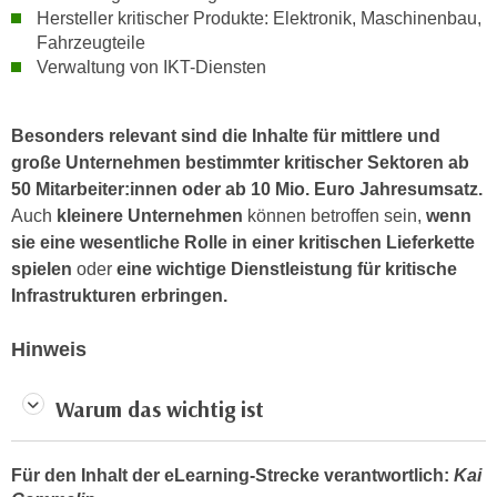
k
z
Hersteller kritischer Produkte: Elektronik, Maschinenbau,
i
Fahrzeugteile
w
e
Verwaltung von IKT-Diensten
e
-
c
S
k
Besonders relevant sind die Inhalte für mittlere und
e
e
große Unternehmen bestimmter kritischer Sektoren ab
t
n
50 Mitarbeiter:innen oder ab 10 Mio. Euro Jahresumsatz.
z
u
Auch
kleinere Unternehmen
können betroffen sein,
wenn
u
n
sie eine wesentliche Rolle in einer kritischen Lieferkette
n
d
spielen
oder
eine wichtige Dienstleistung für kritische
g
u
Infrastrukturen erbringen.
z
m
u
f
Hinweis
s
ü
t
r
Warum das wichtig ist
i
S
m
i
m
e
Für den Inhalt der eLearning-Strecke verantwortlich:
Kai
e
r