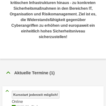
n
kritischen Infrastrukturen hinaus - zu konkreten
h
u
Sicherheitsmaßnahmen in den Bereichen IT,
C
r
Organisation und Risikomanagement. Ziel ist es,
o
C
die Widerstandsfähigkeit gegenüber
o
o
Cyberangriffen zu erhöhen und europaweit ein
k
o
einheitlich hohes Sicherheitsniveau
i
k
sicherzustellen!
e
i
s
e
v
s
o
,
n
d
U
i
Aktuelle Termine
(
1
)
S
e
-
f
a
ü
m
r
Kursstart jederzeit möglich!
e
d
Online
r
i