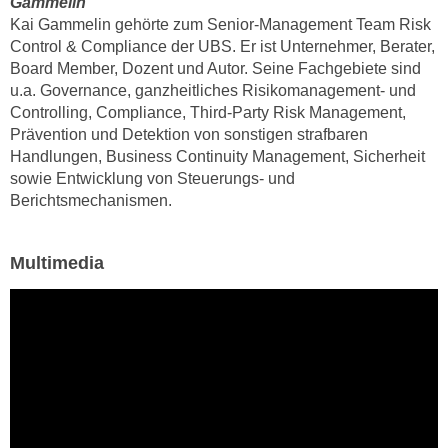
Gammelin
n
e
Kai Gammelin gehörte zum Senior-Management Team Risk
,
Control & Compliance der UBS. Er ist Unternehmer, Berater,
l
g
Board Member, Dozent und Autor. Seine Fachgebiete sind
e
e
u.a. Governance, ganzheitliches Risikomanagement- und
v
l
Controlling, Compliance, Third-Party Risk Management,
a
Prävention und Detektion von sonstigen strafbaren
a
n
Handlungen, Business Continuity Management, Sicherheit
n
t
sowie Entwicklung von Steuerungs- und
g
e
Berichtsmechanismen.
e
I
n
n
I
Multimedia
h
h
a
r
l
e
t
d
e
u
a
r
n
c
z
h