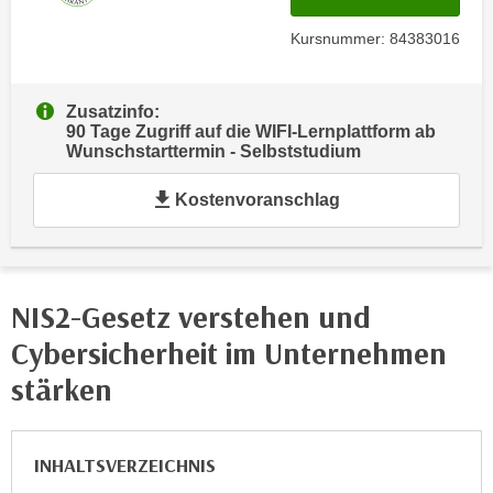
e
e
Kursnummer: 84383016
n
n
e
o
i
t
Zusatzinfo:
n
w
90 Tage Zugriff auf die WIFI-Lernplattform ab
s
Wunschstarttermin - Selbststudium
e
e
n
Kostenvoranschlag
t
d
z
i
e
g
n
s
,
NIS2-Gesetz verstehen und
i
w
n
Cybersicherheit im Unternehmen
e
d
stärken
l
.
c
W
h
e
INHALTSVERZEICHNIS
e
n
s