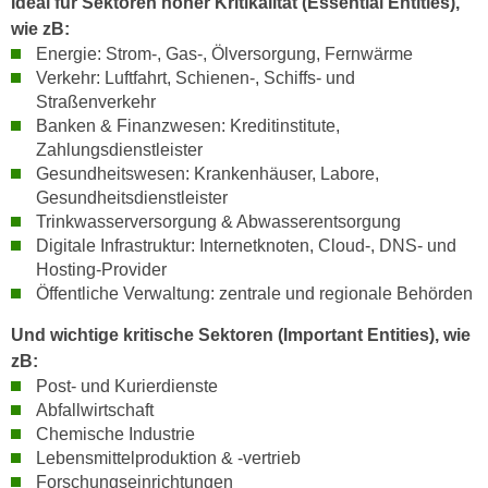
Ideal für Sektoren hoher Kritikalität (Essential Entities),
r
a
wie zB:
t
b
Energie: Strom-, Gas-, Ölversorgung, Fernwärme
e
e
Verkehr: Luftfahrt, Schienen-, Schiffs- und
C
Straßenverkehr
n
o
Banken & Finanzwesen: Kreditinstitute,
.
o
Zahlungsdienstleister
W
k
Gesundheitswesen: Krankenhäuser, Labore,
e
i
Gesundheitsdienstleister
n
e
Trinkwasserversorgung & Abwasserentsorgung
n
s
Digitale Infrastruktur: Internetknoten, Cloud-, DNS- und
S
z
Hosting-Provider
i
Öffentliche Verwaltung: zentrale und regionale Behörden
u
e
A
Und wichtige kritische Sektoren (Important Entities), wie
d
n
zB:
e
a
Post- und Kurierdienste
r
l
Abfallwirtschaft
C
y
Chemische Industrie
o
s
Lebensmittelproduktion & -vertrieb
o
e
Forschungseinrichtungen