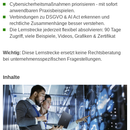
h
Cybersicherheitsmaßnahmen priorisieren - mit sofort
e
u
anwendbaren Praxisbeispielen.
r
t
Verbindungen zu DSGVO & AI Act erkennen und
e
z
rechtliche Zusammenhänge besser verstehen.
n
Die Lernstrecke jederzeit flexibel absolvieren: 90 Tage
a
“
Zugriff, viele Beispiele, Videos, Grafiken & Zertifikat
b
k
k
l
o
Wichtig:
Diese Lernstrecke ersetzt keine Rechtsberatung
i
m
bei unternehmensspezifischen Fragestellungen.
c
m
k
e
e
Inhalte
n
n
z
,
w
v
i
e
s
r
c
w
h
e
e
n