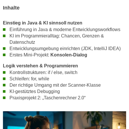
h
e
Inhalte
u
r
t
e
z
Einstieg in Java & KI sinnsoll nutzen
n
Einführung in Java & moderne Entwicklungsworkflows
a
“
KI im Programmieralltag: Chancen, Grenzen &
b
k
Datenschutz
k
l
Entwicklungsumgebung einrichten (JDK, IntelliJ IDEA)
o
i
Erstes Mini-Projekt:
Konsolen-Dialog
m
c
m
Logik verstehen & Programmieren
k
e
Kontrollstrukturen: if / else, switch
e
n
Schleifen: for, while
n
z
Der richtige Umgang mit der Scanner-Klasse
,
KI-gestütztes Debugging
w
v
Praxisprojekt 2: „Taschenrechner 2.0“
i
e
s
r
c
w
h
e
e
n