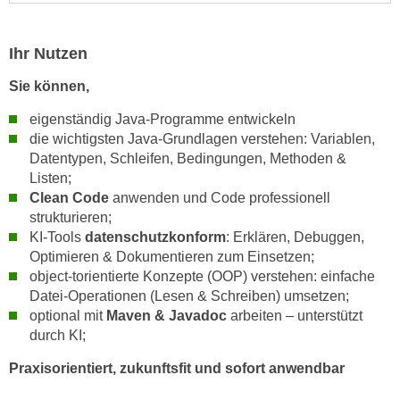
n
i
S
c
i
Ihr Nutzen
h
e
n
Sie können,
a
i
u
eigenständig Java-Programme entwickeln
c
f
die wichtigsten Java-Grundlagen verstehen: Variablen,
h
„
Datentypen, Schleifen, Bedingungen, Methoden &
t
A
Listen;
d
Clean Code
anwenden und Code professionell
l
e
strukturieren;
l
m
KI-Tools
datenschutzkonform
: Erklären, Debuggen,
e
D
Optimieren & Dokumentieren zum Einsetzen;
a
object-torientierte Konzepte (OOP) verstehen: einfache
a
k
Datei-Operationen (Lesen & Schreiben) umsetzen;
t
z
optional mit
Maven & Javadoc
arbeiten – unterstützt
e
e
durch KI;
n
p
s
Praxisorientiert, zukunftsfit und sofort anwendbar
t
c
i