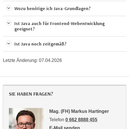
n
e
Wozu benötige ich Java-Grundlagen?
,
l
g
e
Ist Java auch für Frontend-Webentwicklung
e
v
geeignet?
l
a
a
n
Ist Java noch zeitgemäß?
n
t
g
e
e
Letzte Änderung:
07.04.2026
I
n
n
I
h
h
a
r
l
SIE HABEN FRAGEN?
e
t
d
e
u
a
Mag. (FH) Markus Hartinger
r
n
Telefon
0 662 8888 455
c
z
E-Mail senden
h