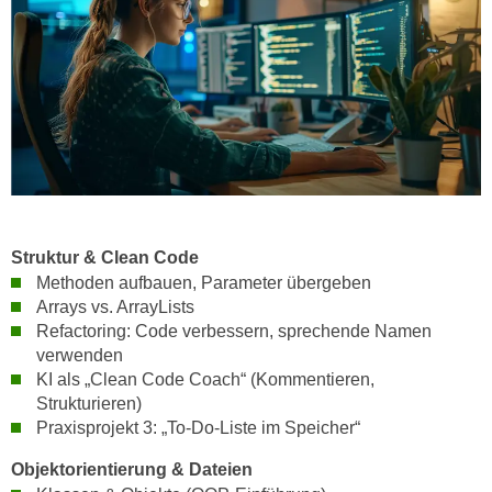
n
d
E
e
U
n
-
w
U
i
S
r
A
z
u
i
n
e
t
Struktur & Clean Code
l
e
Methoden aufbauen, Parameter übergeben
o
r
Arrays vs. ArrayLists
r
Refactoring: Code verbessern, sprechende Namen
w
i
verwenden
o
e
KI als „Clean Code Coach“ (Kommentieren,
r
n
Strukturieren)
f
t
Praxisprojekt 3: „To-Do-Liste im Speicher“
e
i
n
Objektorientierung & Dateien
e
h