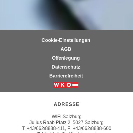
n
b
p
e
e
r
r
h
s
i
o
n
Cookie-Einstellungen
n
a
AGB
e
u
Offenlegung
n
s
b
Datenschutz
e
e
i
Barrierefreiheit
z
n
o
e
Weiter zur Website der Wirts
g
a
e
n
ADRESSE
n
g
e
WIFI Salzburg
e
Julius Raab Platz 2, 5027 Salzburg
n
n
T:
+43/662/8888-411
, F: +43/662/8888-600
D
e