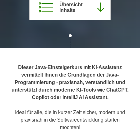
Übersicht
c
i
Inhalte
h
m
t
m
e
u
n
n
S
g
i
v
e
e
,
r
Dieser Java-Einsteigerkurs mit KI-Assistenz
d
w
vermittelt Ihnen die Grundlagen der Java-
a
e
Programmierung - praxisnah, verständlich und
s
n
unterstützt durch moderne KI-Tools wie ChatGPT,
s
d
Copilot oder IntelliJ AI Assistant.
w
e
i
n
Ideal für alle, die in kurzer Zeit sicher, modern und
r
w
praxisnah in die Softwareentwicklung starten
a
i
möchten!
u
r
c