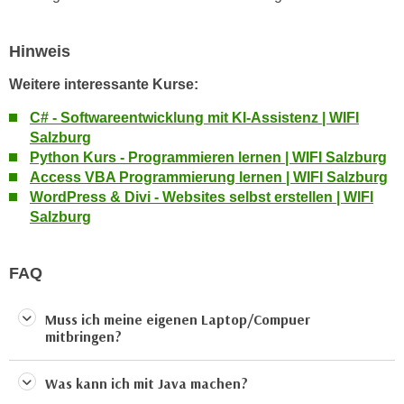
k
z
i
w
e
Hinweis
e
-
c
Weitere interessante Kurse:
S
k
e
C# - Softwareentwicklung mit KI-Assistenz | WIFI
e
t
Salzburg
n
Python Kurs - Programmieren lernen | WIFI Salzburg
z
u
Access VBA Programmierung lernen | WIFI Salzburg
u
n
WordPress & Divi - Websites selbst erstellen | WIFI
n
d
Salzburg
g
u
z
m
u
FAQ
f
s
ü
t
r
Muss ich meine eigenen Laptop/Compuer
i
mitbringen?
S
m
i
m
e
Was kann ich mit Java machen?
e
r