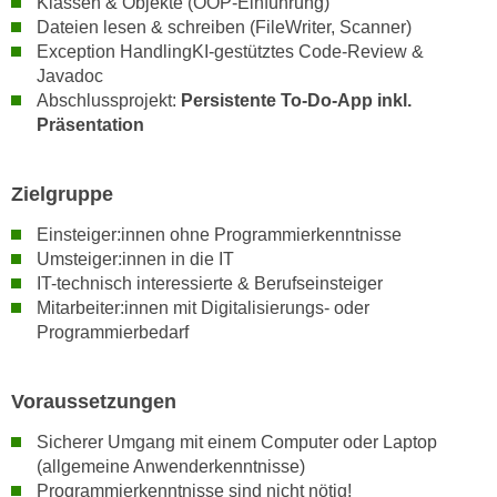
Klassen & Objekte (OOP-Einführung)
r
a
Dateien lesen & schreiben (FileWriter, Scanner)
t
Exception HandlingKI-gestütztes Code-Review &
b
e
Javadoc
e
C
Abschlussprojekt:
Persistente To-Do-App inkl.
n
o
Präsentation
.
o
W
k
e
Zielgruppe
i
n
e
Einsteiger:innen ohne Programmierkenntnisse
n
s
Umsteiger:innen in die IT
S
z
IT-technisch interessierte & Berufseinsteiger
i
u
Mitarbeiter:innen mit Digitalisierungs- oder
e
A
Programmierbedarf
d
n
e
a
r
Voraussetzungen
l
C
y
Sicherer Umgang mit einem Computer oder Laptop
o
s
(allgemeine Anwenderkenntnisse)
o
e
Programmierkenntnisse sind nicht nötig!