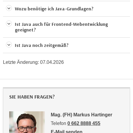
n
e
Wozu benötige ich Java-Grundlagen?
,
l
g
e
Ist Java auch für Frontend-Webentwicklung
e
v
geeignet?
l
a
a
n
Ist Java noch zeitgemäß?
n
t
g
e
e
Letzte Änderung:
07.04.2026
I
n
n
I
h
h
a
r
l
SIE HABEN FRAGEN?
e
t
d
e
u
a
Mag. (FH) Markus Hartinger
r
n
Telefon
0 662 8888 455
c
z
E-Mail senden
h