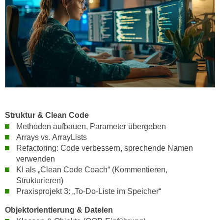
n
d
E
e
U
n
-
w
U
i
S
r
A
z
u
i
n
e
t
Struktur & Clean Code
l
e
Methoden aufbauen, Parameter übergeben
o
r
Arrays vs. ArrayLists
r
Refactoring: Code verbessern, sprechende Namen
w
i
verwenden
o
e
KI als „Clean Code Coach“ (Kommentieren,
r
n
Strukturieren)
f
t
Praxisprojekt 3: „To-Do-Liste im Speicher“
e
i
n
Objektorientierung & Dateien
e
h