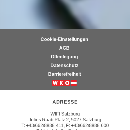
n
b
p
e
e
r
r
h
s
i
o
n
Cookie-Einstellungen
n
a
AGB
e
u
Offenlegung
n
s
b
Datenschutz
e
e
i
Barrierefreiheit
z
n
o
e
Weiter zur Website der Wirts
g
a
e
n
ADRESSE
n
g
e
WIFI Salzburg
e
Julius Raab Platz 2, 5027 Salzburg
n
n
T:
+43/662/8888-411
, F: +43/662/8888-600
D
e