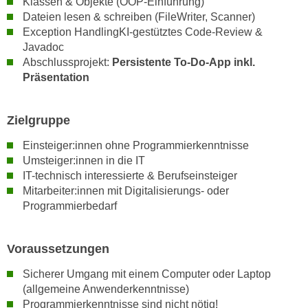
Klassen & Objekte (OOP-Einführung)
r
a
Dateien lesen & schreiben (FileWriter, Scanner)
t
Exception HandlingKI-gestütztes Code-Review &
b
e
Javadoc
e
C
Abschlussprojekt:
Persistente To-Do-App inkl.
n
o
Präsentation
.
o
W
k
e
Zielgruppe
i
n
e
Einsteiger:innen ohne Programmierkenntnisse
n
s
Umsteiger:innen in die IT
S
z
IT-technisch interessierte & Berufseinsteiger
i
u
Mitarbeiter:innen mit Digitalisierungs- oder
e
A
Programmierbedarf
d
n
e
a
r
Voraussetzungen
l
C
y
Sicherer Umgang mit einem Computer oder Laptop
o
s
(allgemeine Anwenderkenntnisse)
o
e
Programmierkenntnisse sind nicht nötig!