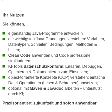
n
i
S
c
i
Ihr Nutzen
h
e
n
Sie können,
a
i
u
eigenständig Java-Programme entwickeln
c
f
die wichtigsten Java-Grundlagen verstehen: Variablen,
h
„
Datentypen, Schleifen, Bedingungen, Methoden &
t
A
Listen;
d
Clean Code
anwenden und Code professionell
l
e
strukturieren;
l
m
KI-Tools
datenschutzkonform
: Erklären, Debuggen,
e
D
Optimieren & Dokumentieren zum Einsetzen;
a
object-torientierte Konzepte (OOP) verstehen: einfache
a
k
Datei-Operationen (Lesen & Schreiben) umsetzen;
t
z
optional mit
Maven & Javadoc
arbeiten – unterstützt
e
e
durch KI;
n
p
s
Praxisorientiert, zukunftsfit und sofort anwendbar
t
c
i