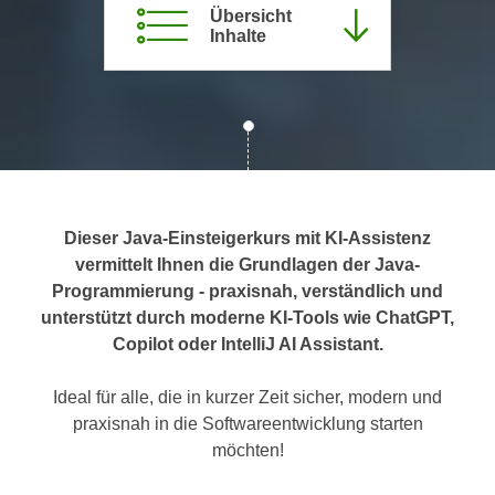
Übersicht
c
i
Inhalte
h
m
t
m
e
u
n
n
S
g
i
v
e
e
,
r
Dieser Java-Einsteigerkurs mit KI-Assistenz
d
w
vermittelt Ihnen die Grundlagen der Java-
a
e
Programmierung - praxisnah, verständlich und
s
n
unterstützt durch moderne KI-Tools wie ChatGPT,
s
d
Copilot oder IntelliJ AI Assistant.
w
e
i
n
Ideal für alle, die in kurzer Zeit sicher, modern und
r
w
praxisnah in die Softwareentwicklung starten
a
i
möchten!
u
r
c