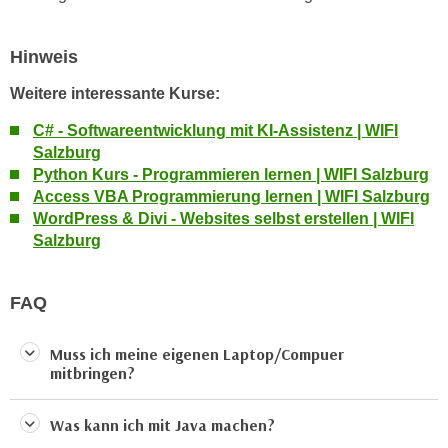
k
z
i
w
e
Hinweis
e
-
c
Weitere interessante Kurse:
S
k
e
C# - Softwareentwicklung mit KI-Assistenz | WIFI
e
t
Salzburg
n
Python Kurs - Programmieren lernen | WIFI Salzburg
z
u
Access VBA Programmierung lernen | WIFI Salzburg
u
n
WordPress & Divi - Websites selbst erstellen | WIFI
n
d
Salzburg
g
u
z
m
u
FAQ
f
s
ü
t
r
Muss ich meine eigenen Laptop/Compuer
i
mitbringen?
S
m
i
m
e
Was kann ich mit Java machen?
e
r