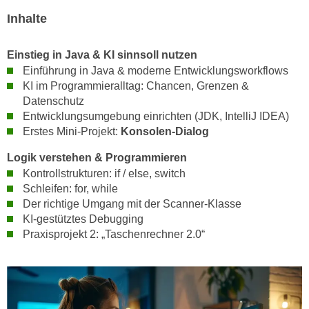
h
e
Inhalte
u
r
t
e
z
Einstieg in Java & KI sinnsoll nutzen
n
Einführung in Java & moderne Entwicklungsworkflows
a
“
KI im Programmieralltag: Chancen, Grenzen &
b
k
Datenschutz
k
l
Entwicklungsumgebung einrichten (JDK, IntelliJ IDEA)
o
i
Erstes Mini-Projekt:
Konsolen-Dialog
m
c
m
Logik verstehen & Programmieren
k
e
Kontrollstrukturen: if / else, switch
e
n
Schleifen: for, while
n
z
Der richtige Umgang mit der Scanner-Klasse
,
KI-gestütztes Debugging
w
v
Praxisprojekt 2: „Taschenrechner 2.0“
i
e
s
r
c
w
h
e
e
n