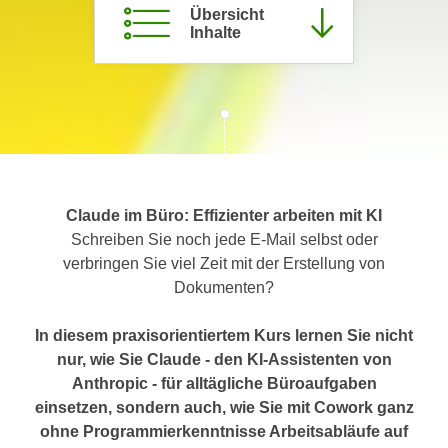
Übersicht
c
i
Inhalte
h
m
t
m
e
u
n
n
S
g
i
v
e
e
,
r
Claude im Büro: Effizienter arbeiten mit KI
d
w
Schreiben Sie noch jede E-Mail selbst oder
a
e
verbringen Sie viel Zeit mit der Erstellung von
s
n
Dokumenten?
s
d
w
e
In diesem praxisorientiertem Kurs lernen Sie nicht
i
n
nur, wie Sie Claude - den KI-Assistenten von
r
w
Anthropic - für alltägliche Büroaufgaben
a
i
einsetzen, sondern auch, wie Sie mit Cowork ganz
u
r
ohne Programmierkenntnisse Arbeitsabläufe auf
c