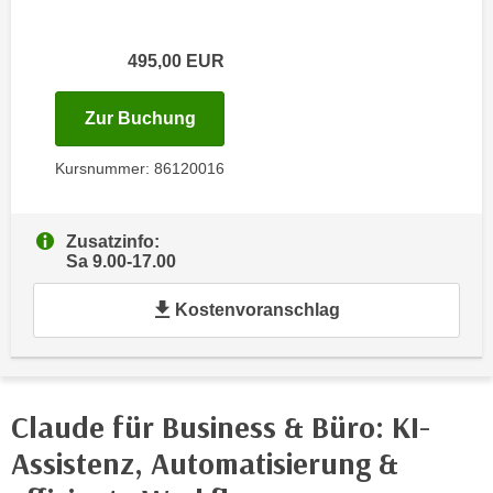
e
e
n
n
495,00
EUR
e
o
i
t
für Termin: 24.10.2026 mit der Ku
Zur Buchung
n
w
s
e
Kursnummer: 86120016
e
n
t
d
z
i
Zusatzinfo:
e
Sa 9.00-17.00
g
n
s
,
Kostenvoranschlag
i
w
n
e
d
l
.
c
Claude für Business & Büro: KI-
W
h
e
Assistenz, Automatisierung &
e
n
s