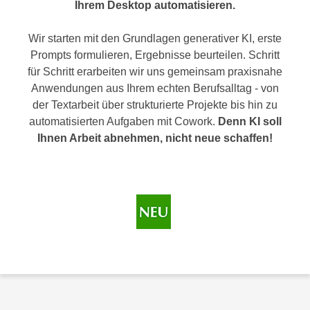
n
Ihrem Desktop automatisieren.
h
u
C
r
Wir starten mit den Grundlagen generativer KI, erste
o
C
Prompts formulieren, Ergebnisse beurteilen. Schritt
o
o
für Schritt erarbeiten wir uns gemeinsam praxisnahe
k
o
Anwendungen aus Ihrem echten Berufsalltag - von
i
k
der Textarbeit über strukturierte Projekte bis hin zu
e
i
automatisierten Aufgaben mit Cowork.
Denn KI soll
s
e
Ihnen Arbeit abnehmen, nicht neue schaffen!
v
s
o
,
n
d
U
i
S
e
-
f
a
ü
m
r
e
d
r
i