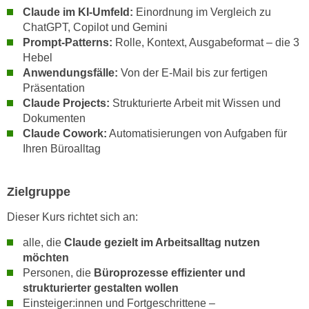
n
Claude im KI-Umfeld:
Einordnung im Vergleich zu
d
E
ChatGPT, Copilot und Gemini
e
Prompt-Patterns:
Rolle, Kontext, Ausgabeformat – die 3
U
n
Hebel
-
w
Anwendungsfälle:
Von der E-Mail bis zur fertigen
U
i
Präsentation
S
r
Claude Projects:
Strukturierte Arbeit mit Wissen und
A
z
Dokumenten
u
i
Claude Cowork:
Automatisierungen von Aufgaben für
n
e
Ihren Büroalltag
t
l
e
o
Zielgruppe
r
r
w
i
Dieser Kurs richtet sich an:
o
e
r
alle, die
Claude gezielt im Arbeitsalltag nutzen
n
möchten
f
t
Personen, die
Büroprozesse effizienter und
e
i
strukturierter gestalten wollen
n
e
Einsteiger:innen und Fortgeschrittene –
h