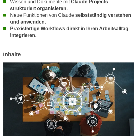
Wissen und Dokumente mit
Claude Projects
h
e
strukturiert organisieren.
u
r
Neue Funktionen von Claude
selbstständig verstehen
t
e
und anwenden.
z
n
Praxisfertige Workflows direkt in Ihren Arbeitsalltag
a
“
integrieren.
b
k
k
l
o
Inhalte
i
m
c
m
k
e
e
n
n
z
,
w
v
i
e
s
r
c
w
h
e
e
n