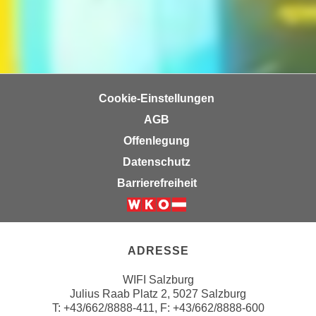
u
d
z
i
e
e
i
C
g
o
e
Cookie-Einstellungen
o
n
k
AGB
.
i
U
Offenlegung
e
m
Datenschutz
s
I
Barrierefreiheit
e
h
r
n
Weiter zur Website der Wirts
h
e
o
n
ADRESSE
b
d
e
a
WIFI Salzburg
n
r
Julius Raab Platz 2, 5027 Salzburg
e
T:
+43/662/8888-411
, F: +43/662/8888-600
ü