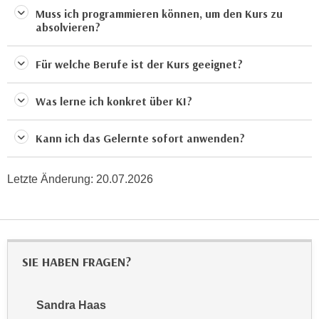
k
z
Muss ich programmieren können, um den Kurs zu
i
absolvieren?
w
e
e
-
c
Für welche Berufe ist der Kurs geeignet?
S
k
e
e
Was lerne ich konkret über KI?
t
n
z
u
Kann ich das Gelernte sofort anwenden?
u
n
n
d
g
Letzte Änderung:
20.07.2026
u
z
m
u
f
s
ü
t
r
SIE HABEN FRAGEN?
i
S
m
i
m
e
Sandra Haas
e
r