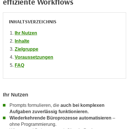
effiziente Workflows
n
i
S
c
i
h
INHALTSVERZEICHNIS
e
n
a
Ihr Nutzen
i
u
Inhalte
c
f
h
Zielgruppe
„
t
Voraussetzungen
A
d
l
FAQ
e
l
m
e
D
a
a
k
Ihr Nutzen
t
z
e
Prompts formulieren, die
auch bei komplexen
e
n
Aufgaben zuverlässig funktionieren.
p
s
Wiederkehrende Büroprozesse automatisieren
–
t
c
ohne Programmierung.
i