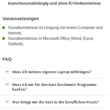
r
branchenunabhängig und ohne KI-Vorkenntnisse
a
t
b
e
e
Voraussetzungen
C
n
o
Grundkenntnisse im Umgang mit einem Computer und
.
o
Internet.
W
k
Grundkenntnisse in Microsoft Office (Word, Excel,
e
i
Outlook).
n
e
n
s
S
FAQ
z
i
u
e
Muss ich meinen eigenen Laptop mitbringen?
A
d
n
e
a
Muss ich mir für den Kurs bestimmte Programme
r
kaufen?
l
C
y
o
Was bringt mir der Kurs in der beruflichen Praxis?
s
o
e