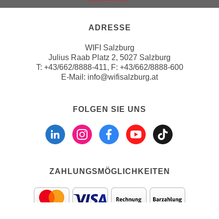
Weiter zur Website der Wirts
e
n
m
g
ADRESSE
E
z
U
w
WIFI Salzburg
-
Julius Raab Platz 2, 5027 Salzburg
e
D
T:
+43/662/8888-411
, F: +43/662/8888-600
c
E-Mail:
info@wifisalzburg.at
a
k
t
e
e
u
FOLGEN SIE UNS
n
n
Folgen sie uns a
Folgen sie u
Folgen si
Folgen 
Folge
s
d
c
O
h
p
u
t
ZAHLUNGSMÖGLICHKEITEN
t
i
z
m
r
i
e
e
c