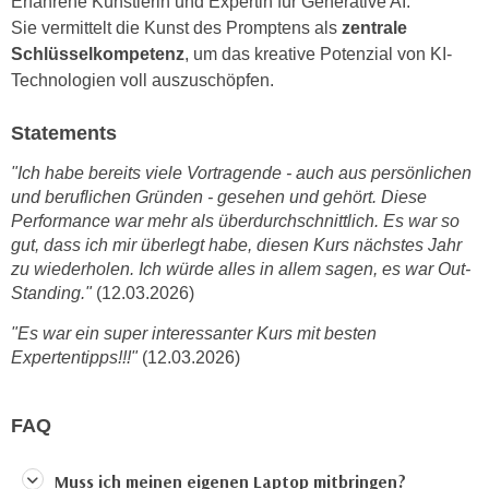
Erfahrene Künstlerin und Expertin für Generative AI.
n
b
Sie vermittelt die Kunst des Promptens als
zentrale
p
e
Schlüsselkompetenz
, um das kreative Potenzial von KI-
e
r
Technologien voll auszuschöpfen.
r
h
s
i
Statements
o
n
n
"Ich habe bereits viele Vortragende - auch aus persönlichen
a
e
und beruflichen Gründen - gesehen und gehört. Diese
u
n
Performance war mehr als überdurchschnittlich. Es war so
s
b
gut, dass ich mir überlegt habe, diesen Kurs nächstes Jahr
e
zu wiederholen. Ich würde alles in allem sagen, es war Out-
e
i
Standing."
(12.03.2026)
z
n
o
e
"Es war ein super interessanter Kurs mit besten
g
a
Expertentipps!!!"
(12.03.2026)
e
n
n
g
FAQ
e
e
n
n
D
Muss ich meinen eigenen Laptop mitbringen?
e