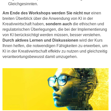
h
e
Gleichgesinnten.
u
r
Am Ende des Workshops werden Sie
nicht nur
einen
t
e
breiten Überblick über die Anwendung von KI in der
z
n
Kreativwirtschaft haben,
sondern auch
die ethischen und
a
“
regulatorischen Überlegungen, die bei der Implementierung
b
k
von KI berücksichtigt werden müssen, besser verstehen.
k
l
Durch aktives Lernen und Diskussionen
wird der Kurs
o
i
Ihnen helfen, die notwendigen Fähigkeiten zu erwerben, um
m
KI in der Kreativwirtschaft effektiv zu nutzen und gleichzeitig
c
m
verantwortungsbewusst damit umzugehen.
k
e
e
n
n
z
,
w
v
i
e
s
r
c
w
h
e
e
n