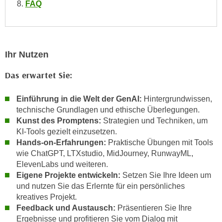
n
FAQ
i
S
c
i
h
e
n
a
Ihr Nutzen
i
u
c
Das erwartet Sie:
f
h
„
t
A
Einführung in die Welt der GenAI:
Hintergrundwissen,
d
technische Grundlagen und ethische Überlegungen.
l
e
Kunst des Promptens:
Strategien und Techniken, um
l
m
KI-Tools gezielt einzusetzen.
e
D
Hands-on-Erfahrungen:
Praktische Übungen mit Tools
a
wie ChatGPT, LTXstudio, MidJourney, RunwayML,
a
k
ElevenLabs und weiteren.
t
z
Eigene Projekte entwickeln:
Setzen Sie Ihre Ideen um
e
e
und nutzen Sie das Erlernte für ein persönliches
n
p
kreatives Projekt.
s
t
Feedback und Austausch:
Präsentieren Sie Ihre
c
i
Ergebnisse und profitieren Sie vom Dialog mit