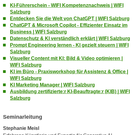
u
KI-Führerschein - WIFI Kompetenznachweis | WIFI
d
z
Salzburg
i
e
Entdecken Sie die Welt von ChatGPT | WIFI Salzburg
e
i
ChatGPT & Microsoft Copilot - Effizienter Einsatz im
C
g
Business | WIFI Salzburg
o
e
Datenschutz & KI verständlich erklärt | WIFI Salzburg
o
Prompt Engineering lernen - KI gezielt steuern | WIFI
n
k
Salzburg
.
i
Visueller Content mit KI: Bild & Video optimieren |
U
e
WIFI Salzburg
m
KI im Büro - Praxisworkshop für Assistenz & Office |
s
I
WIFI Salzburg
e
h
KI Marketing Manager | WIFI Salzburg
r
n
Ausbildung zertifizierte:r KI-Beauftragte:r (KIB) | WIFI
h
e
Salzburg
o
n
b
d
e
Seminarleitung
a
n
r
Stephanie Meisl
e
ü