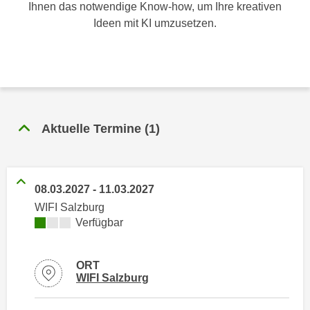
n
Ihnen das notwendige Know-how, um Ihre kreativen
h
u
Ideen mit KI umzusetzen.
C
r
o
C
o
o
k
o
i
k
e
i
Aktuelle Termine
(
1
)
s
e
v
s
o
,
n
d
08.03.2027
-
11.03.2027
U
i
WIFI Salzburg
S
e
Kursverfügbarkeit:
Verfügbar
-
f
a
ü
m
ORT
r
Standortinformationen zu
öffnen
WIFI Salzburg
e
d
r
i