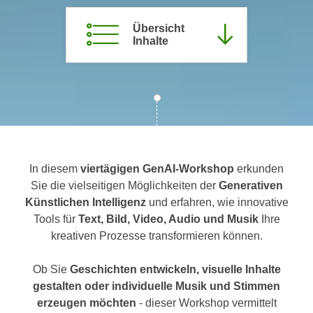
c
i
h
Übersicht
m
Inhalte
t
m
e
u
n
n
S
g
i
v
e
e
,
r
d
w
In diesem
viertägigen GenAI-Workshop
erkunden
a
e
Sie die vielseitigen Möglichkeiten der
Generativen
s
n
Künstlichen Intelligenz
und erfahren, wie innovative
s
d
Tools für
Text, Bild, Video, Audio und Musik
Ihre
w
e
kreativen Prozesse transformieren können.
i
n
r
w
Ob Sie
Geschichten entwickeln, visuelle Inhalte
a
i
gestalten oder individuelle Musik und Stimmen
u
r
erzeugen möchten
- dieser Workshop vermittelt
c