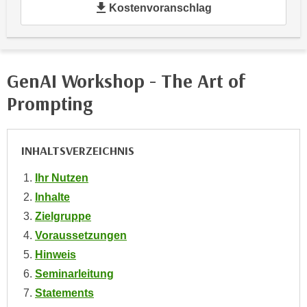
Kostenvoranschlag
e
e
n
n
e
o
i
t
GenAI Workshop - The Art of
n
w
s
e
Prompting
e
n
t
d
z
i
INHALTSVERZEICHNIS
e
g
n
Ihr Nutzen
s
,
i
Inhalte
w
n
Zielgruppe
e
d
Voraussetzungen
l
.
Hinweis
c
W
h
Seminarleitung
e
e
Statements
n
s