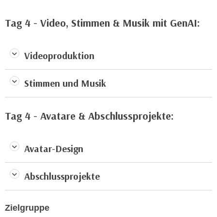
k
z
i
w
Tag 4 - Video, Stimmen & Musik mit GenAI:
e
e
-
c
S
k
Videoproduktion
e
e
t
n
Stimmen und Musik
z
u
u
n
n
d
Tag 4 - Avatare & Abschlussprojekte:
g
u
z
m
u
f
Avatar-Design
s
ü
t
r
Abschlussprojekte
i
S
m
i
m
e
Zielgruppe
e
r