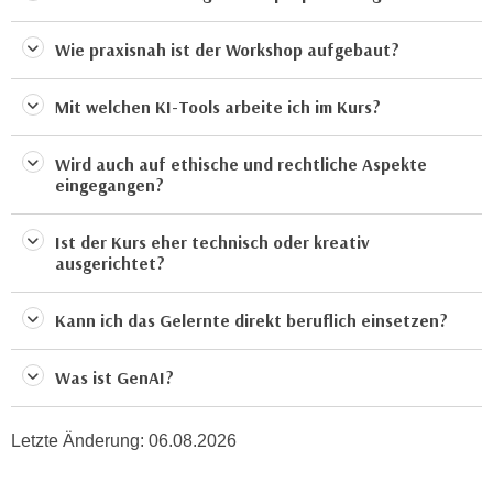
a
h
t
Wie praxisnah ist der Workshop aufgebaut?
m
e
e
n
O
Mit welchen KI-Tools arbeite ich im Kurs?
a
n
u
l
Wird auch auf ethische und rechtliche Aspekte
c
i
eingegangen?
h
n
a
e
Ist der Kurs eher technisch oder kreativ
n
ausgerichtet?
-
U
J
n
o
Kann ich das Gelernte direkt beruflich einsetzen?
t
u
e
r
Was ist GenAI?
r
n
n
e
e
Letzte Änderung:
06.08.2026
y
h
z
m