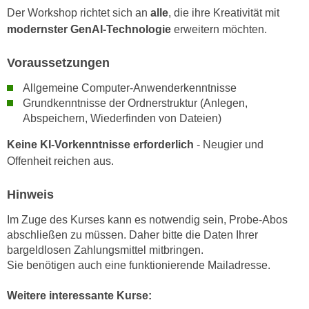
n
Der Workshop richtet sich an
alle
, die ihre Kreativität mit
e
,
modernster GenAI-Technologie
erweitern möchten.
l
g
e
e
Voraussetzungen
v
l
a
Allgemeine Computer-Anwenderkenntnisse
a
n
Grundkenntnisse der Ordnerstruktur (Anlegen,
n
t
Abspeichern, Wiederfinden von Dateien)
g
e
e
Keine KI-Vorkenntnisse erforderlich
- Neugier und
I
n
Offenheit reichen aus.
n
I
h
h
Hinweis
a
r
l
Im Zuge des Kurses kann es notwendig sein, Probe-Abos
e
t
abschließen zu müssen. Daher bitte die Daten Ihrer
d
e
bargeldlosen Zahlungsmittel mitbringen.
u
a
Sie benötigen auch eine funktionierende Mailadresse.
r
n
c
Weitere interessante Kurse:
z
h