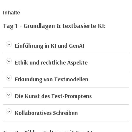
n
d
E
Inhalte
e
U
n
Tag 1 - Grundlagen & textbasierte KI:
-
w
U
i
S
r
Einführung in KI und GenAI
A
z
u
i
n
Ethik und rechtliche Aspekte
e
t
l
e
o
Erkundung von Textmodellen
r
r
w
i
Die Kunst des Text-Promptens
o
e
r
n
f
Kollaboratives Schreiben
t
e
i
n
e
h