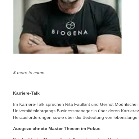
c
i
h
e
u
r
t
e
z
n
a
“
b
k
k
l
o
i
m
c
& more to come
m
k
e
e
n
n
Karriere-Talk
z
,
Im Karriere-Talk sprechen Rita Faullant und Gernot Mödritsche
w
v
Universitätslehrgangs Businessmanager:in über deren Karriere
i
e
Herausforderungen sowie über die Bedeutung von lebenslange
s
r
c
Ausgezeichnete Master Thesen im Fokus
w
h
e