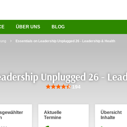
CE
ÜBER UNS
BLOG
rung
Essentials on Leadership Unplugged 26 - Leadership & Health
eadership Unplugged 26 - Lea
Bewertung: Anzahl 194, Durchschnittliche Be
194
usgewählter
Aktuelle
Übersicht
n
Termine
Inhalte