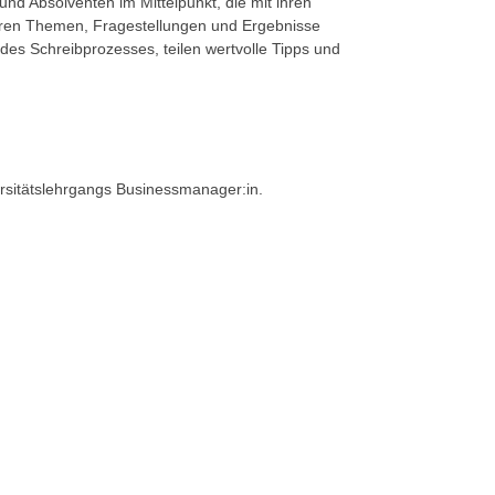
nd Absolventen im Mittelpunkt, die mit ihren
ren Themen, Fragestellungen und Ergebnisse
des Schreibprozesses, teilen wertvolle Tipps und
rsitätslehrgangs Businessmanager:in.