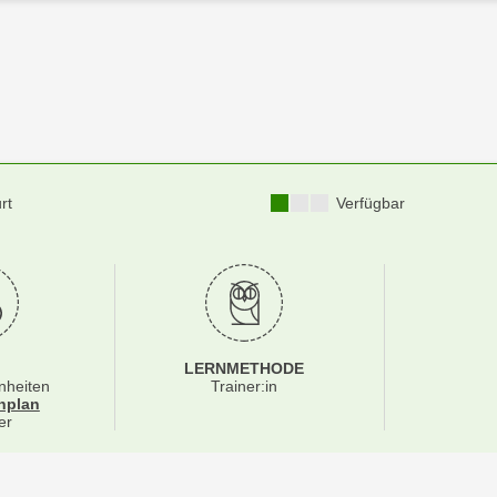
Kursverfügbarkeit:
rt
Verfügbar
LERNMETHODE
nheiten
Trainer:in
für Veranstaltung 95004016
nplan
er