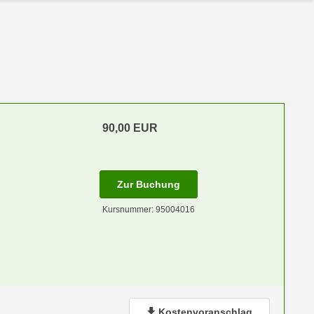
90,00
EUR
für Termin: 20.11.2026 - 21
Zur Buchung
Kursnummer: 95004016
Kostenvoranschlag