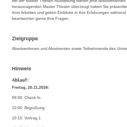
Bei der Master Thesen-Ausstellung stehen jene Absolventinnen u
e
n
herausragenden Master Thesen überzeugt haben Sie präsentie
n
d
ihrer Arbeiten und geben Einblicke in ihre Erfahrungen während 
E
beantworten gerne Ihre Fragen.
e
U
n
-
w
U
Zielgruppe
i
S
r
Absolventinnen und Absolventen sowie Teilnehmende des Unive
A
z
u
i
n
e
Hinweis
t
l
e
Ablauf:
o
r
r
Freitag, 20.11.2026:
w
i
09:00: Check-In
o
e
r
n
10:00: Begrüßung
f
t
10:15: Vortrag 1
e
i
n