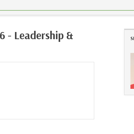
26 - Leadership &
S