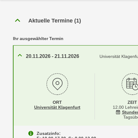
r
c
n
h
u
Aktuelle Termine
(
1
)
C
r
o
C
o
o
Ihr ausgewählter Termin
k
o
i
k
20.11.2026
-
21.11.2026
Universität Klagenfu
e
i
s
e
v
s
o
,
n
d
U
i
S
ORT
ZEIT
e
Standortinformationen zu
öffnen
Universität Klagenfurt
12,00 Lehrei
-
f
Stunde
a
Tagsüb
ü
m
r
e
Zusatzinfo:
d