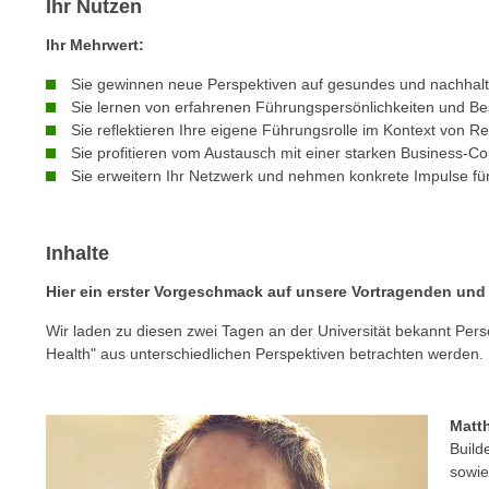
Ihr Nutzen
m
t
e
Ihr Mehrwert:
e
n
n
Sie gewinnen neue Perspektiven auf gesundes und nachhal
e
o
Sie lernen von erfahrenen Führungspersönlichkeiten und Bes
i
t
Sie reflektieren Ihre eigene Führungsrolle im Kontext von Re
n
w
Sie profitieren vom Austausch mit einer starken Business-
s
Sie erweitern Ihr Netzwerk und nehmen konkrete Impulse für
e
e
n
t
d
z
Inhalte
i
e
g
Hier ein erster Vorgeschmack auf unsere Vortragenden und
n
s
,
Wir laden zu diesen zwei Tagen an der Universität bekannt Pers
i
w
Health" aus unterschiedlichen Perspektiven betrachten werden. 
n
e
d
l
.
Matth
c
W
Build
h
e
sowie
e