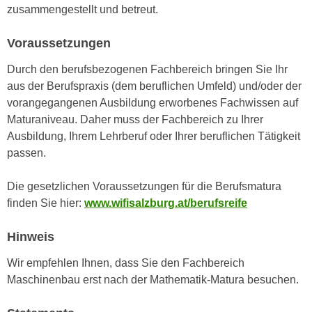
h
zusammengestellt und betreut.
e
u
r
t
Voraussetzungen
e
z
n
Durch den berufsbezogenen Fachbereich bringen Sie Ihr
a
“
aus der Berufspraxis (dem beruflichen Umfeld) und/oder der
b
k
vorangegangenen Ausbildung erworbenes Fachwissen auf
k
l
Maturaniveau. Daher muss der Fachbereich zu Ihrer
o
i
Ausbildung, Ihrem Lehrberuf oder Ihrer beruflichen Tätigkeit
m
c
passen.
m
k
e
e
Die gesetzlichen Voraussetzungen für die Berufsmatura
n
n
finden Sie hier:
www.wifisalzburg.at/berufsreife
z
,
w
v
Hinweis
i
e
s
r
Wir empfehlen Ihnen, dass Sie den Fachbereich
c
w
Maschinenbau erst nach der Mathematik-Matura besuchen.
h
e
e
n