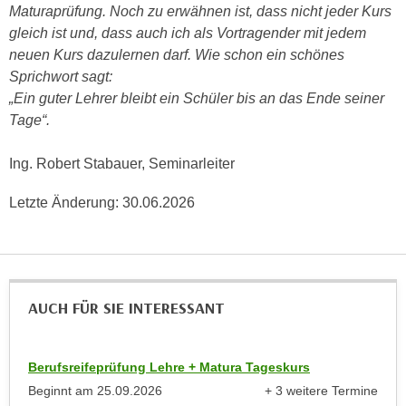
k
Maturaprüfung. Noch zu erwähnen ist, dass nicht jeder Kurs
z
i
gleich ist und, dass auch ich als Vortragender mit jedem
w
e
neuen Kurs dazulernen darf. Wie schon ein schönes
e
-
Sprichwort sagt:
c
S
„Ein guter Lehrer bleibt ein Schüler bis an das Ende seiner
k
e
Tage“.
e
t
n
z
Ing. Robert Stabauer, Seminarleiter
u
u
n
n
Letzte Änderung:
30.06.2026
d
g
u
z
m
u
f
s
ü
AUCH FÜR SIE INTERESSANT
t
r
i
S
m
i
Berufsreifeprüfung Lehre + Matura Tageskurs
m
e
Beginnt am
25.09.2026
+ 3 weitere Termine
e
r