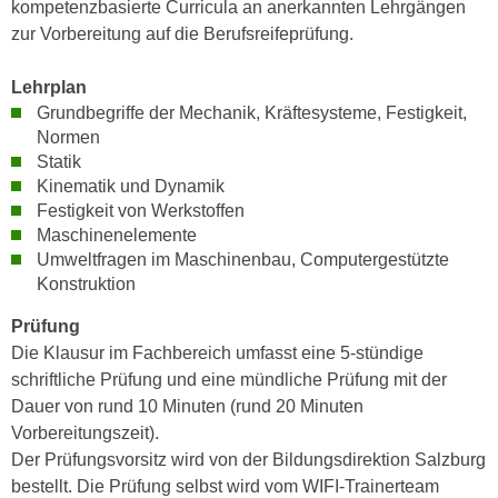
kompetenzbasierte Curricula an anerkannten Lehrgängen
n
i
zur Vorbereitung auf die Berufsreifeprüfung.
S
c
i
h
Lehrplan
e
n
Grundbegriffe der Mechanik, Kräftesysteme, Festigkeit,
a
i
Normen
u
c
Statik
f
h
Kinematik und Dynamik
„
Festigkeit von Werkstoffen
t
A
Maschinenelemente
d
l
Umweltfragen im Maschinenbau, Computergestützte
e
l
Konstruktion
m
e
D
Prüfung
a
a
Die Klausur im Fachbereich umfasst eine 5-stündige
k
t
schriftliche Prüfung und eine mündliche Prüfung mit der
z
e
Dauer von rund 10 Minuten (rund 20 Minuten
e
n
Vorbereitungszeit).
p
s
Der Prüfungsvorsitz wird von der Bildungsdirektion Salzburg
t
c
bestellt. Die Prüfung selbst wird vom WIFI-Trainerteam
i