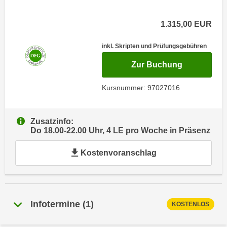
i
e
k
F
1.315,00
EUR
a
u
n
n
inkl. Skripten und Prüfungsgebühren
i
k
für Termin:
s
Zur Buchung
t
c
i
Kursnummer: 97027016
h
o
e
n
n
d
Zusatzinfo:
U
e
Do 18.00-22.00 Uhr, 4 LE pro Woche in Präsenz
n
r
t
Kostenvoranschlag
W
e
e
r
b
n
s
e
e
Infotermine
(
1
)
KOSTENLOS
h
i
m
t