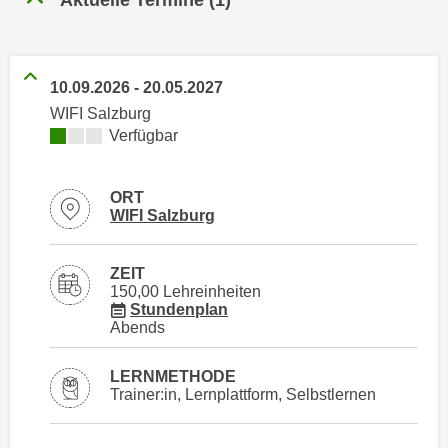
n
h
u
C
r
o
C
10.09.2026
-
20.05.2027
o
o
WIFI Salzburg
k
o
Kursverfügbarkeit:
Verfügbar
i
k
e
i
s
ORT
e
Standortinformationen zu
öffnen
v
WIFI Salzburg
s
o
,
n
d
ZEIT
U
150,00 Lehreinheiten
i
für Veranstaltung 97027016
Stundenplan
S
e
Abends
-
f
a
ü
LERNMETHODE
m
r
Trainer:in, Lernplattform, Selbstlernen
e
d
r
i