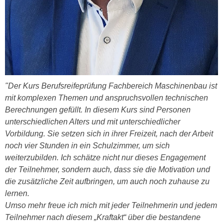
r
a
t
b
e
e
C
n
o
.
o
W
k
e
"Der Kurs Berufsreifeprüfung Fachbereich Maschinenbau ist
i
n
mit komplexen Themen und anspruchsvollen technischen
e
n
Berechnungen gefüllt. In diesem Kurs sind Personen
s
S
unterschiedlichen Alters und mit unterschiedlicher
z
i
Vorbildung. Sie setzen sich in ihrer Freizeit, nach der Arbeit
u
e
noch vier Stunden in ein Schulzimmer, um sich
A
d
weiterzubilden. Ich schätze nicht nur dieses Engagement
n
e
der Teilnehmer, sondern auch, dass sie die Motivation und
a
r
die zusätzliche Zeit aufbringen, um auch noch zuhause zu
l
C
lernen.
y
o
Umso mehr freue ich mich mit jeder Teilnehmerin und jedem
s
o
Teilnehmer nach diesem „Kraftakt“ über die bestandene
e