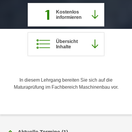
c
i
1
h
Kostenlos
m
informieren
t
m
e
u
n
n
S
Übersicht
g
Inhalte
i
v
e
e
,
r
d
w
a
e
In diesem Lehrgang bereiten Sie sich auf die
s
n
Maturaprüfung im Fachbereich Maschinenbau vor.
s
d
w
e
i
n
r
w
a
i
u
r
Aktuelle Termine
(
1
)
c