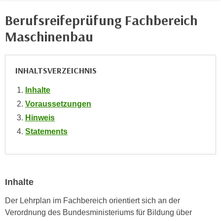
e
e
Berufsreifeprüfung Fachbereich
n
n
e
Maschinenbau
o
i
t
n
w
s
INHALTSVERZEICHNIS
e
e
n
Inhalte
t
d
z
Voraussetzungen
i
e
Hinweis
g
n
s
Statements
,
i
w
n
e
d
l
.
Inhalte
c
W
h
Der Lehrplan im Fachbereich orientiert sich an der
e
e
Verordnung des Bundesministeriums für Bildung über
n
s