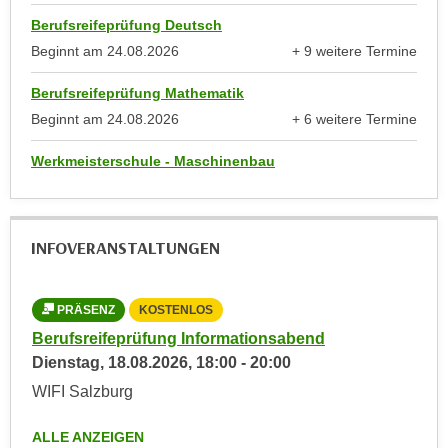
anzeigen
n
e
Berufsreifeprüfung Deutsch
,
l
Beginnt am
24.08.2026
+ 9 weitere Termine
g
anzeigen
e
e
Berufsreifeprüfung Mathematik
v
l
a
Beginnt am
24.08.2026
+ 6 weitere Termine
a
anzeigen
n
n
Werkmeisterschule - Maschinenbau
t
g
e
e
I
n
n
INFOVERANSTALTUNGEN
I
h
h
a
r
l
PRÄSENZ
KOSTENLOS
e
t
Berufsreifeprüfung Informationsabend
d
e
Dienstag,
18.08.2026
,
18:00
-
20:00
u
a
WIFI Salzburg
r
n
c
z
ALLE ANZEIGEN
h