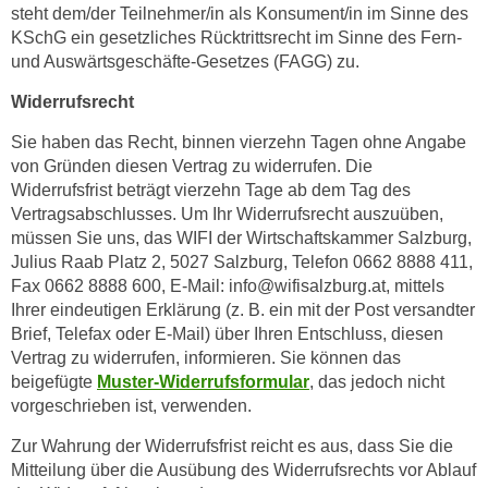
steht dem/der Teilnehmer/in als Konsument/in im Sinne des
c
i
KSchG ein gesetzliches Rücktrittsrecht im Sinne des Fern-
h
m
und Auswärtsgeschäfte-Gesetzes (FAGG) zu.
t
m
e
Widerrufsrecht
u
n
n
Sie haben das Recht, binnen vierzehn Tagen ohne Angabe
S
g
von Gründen diesen Vertrag zu widerrufen. Die
i
v
Widerrufsfrist beträgt vierzehn Tage ab dem Tag des
e
e
Vertragsabschlusses. Um Ihr Widerrufsrecht auszuüben,
,
r
müssen Sie uns, das WIFI der Wirtschaftskammer Salzburg,
d
w
Julius Raab Platz 2, 5027 Salzburg, Telefon 0662 8888 411,
a
Fax 0662 8888 600, E-Mail: info@wifisalzburg.at, mittels
e
s
Ihrer eindeutigen Erklärung (z. B. ein mit der Post versandter
n
s
Brief, Telefax oder E-Mail) über Ihren Entschluss, diesen
d
w
Vertrag zu widerrufen, informieren. Sie können das
e
beigefügte
Muster-Widerrufsformular
, das jedoch nicht
i
n
vorgeschrieben ist, verwenden.
r
w
a
i
Zur Wahrung der Widerrufsfrist reicht es aus, dass Sie die
u
r
Mitteilung über die Ausübung des Widerrufsrechts vor Ablauf
c