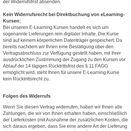
der Widerrufsfrist absenden.
n
h
u
C
Kein Widerrufsrecht bei Direktbuchung von eLearning-
r
o
Kursen:
C
Bei unseren E-Learning Kursen handelt es sich um
o
o
sogenannte Lieferungen rein digitaler Inhalte. Die Kurse
k
o
sind auf keinem körperlichen Datenträger gespeichert. Da
i
k
bereits nachdem wir Ihnen eine Bestätigung über den
e
i
Vertragsabschluss zur Verfügung gestellt haben, mit Ihrer
s
e
ausdrücklichen Zustimmung der Zugang zu den Kursen vor
v
s
Ablauf der 14 tägigen Rücktrittsfrist des § 11 FAGG
o
,
ermöglicht wird, steht Ihnen für unsere E-Learning Kurse
n
kein Rücktrittsrecht zu.
d
U
i
S
e
Folgen des Widerrufs
-
f
a
Wenn Sie diesen Vertrag widerrufen, haben wir Ihnen alle
ü
m
Zahlungen, die wir von Ihnen erhalten haben, einschließlich
r
e
der Lieferkosten (mit Ausnahme der zusätzlichen Kosten, die
d
r
sich daraus ergeben, dass Sie eine andere Art der Lieferung
i