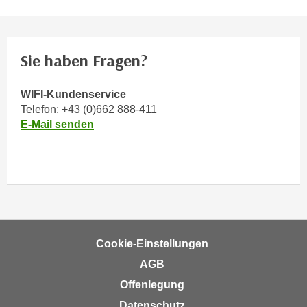
e
e
n
n
e
o
Sie haben Fragen?
i
t
n
w
s
WIFI-Kundenservice
e
e
Telefon:
+43 (0)662 888-411
n
E-Mail senden
t
d
z
i
e
g
n
s
,
i
w
n
e
d
l
Cookie-Einstellungen
.
c
W
AGB
h
e
Offenlegung
e
n
Datenschutz
s