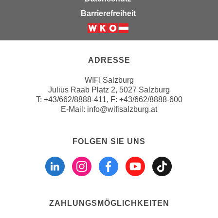
n
i
Barrierefreiheit
S
c
i
h
Weiter zur Website der Wirts
e
n
a
i
ADRESSE
u
c
f
WIFI Salzburg
h
„
Julius Raab Platz 2, 5027 Salzburg
t
A
T:
+43/662/8888-411
, F: +43/662/8888-600
d
l
E-Mail:
info@wifisalzburg.at
e
l
m
e
D
FOLGEN SIE UNS
a
a
Folgen sie uns a
Folgen sie u
Folgen si
Folgen 
Folge
k
t
z
e
e
n
p
s
t
ZAHLUNGSMÖGLICHKEITEN
c
i