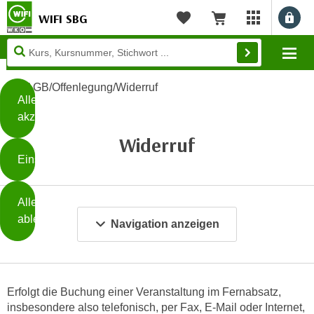
WIFI SBG
Benu
myWIFI Apps ö
Merkliste
Warenkorb
Diese
Mo
Seite
Zum Inhalt springen
Zur Fußzeile springen
verwendet
AGB/Offenlegung/Widerruf
Cookies
Alle
akzeptieren
O
Widerruf
h
Einstellungen
n
e
B
I
Alle
i
h
ablehnen
t
Navigation anzeigen
r
t
e
Weiterlesen
e
Z
b
u
e
Erfolgt die Buchung einer Veranstaltung im Fernabsatz,
s
insbesondere also telefonisch, per Fax, E-Mail oder Internet,
a
- nur für sichtbaren Text
t