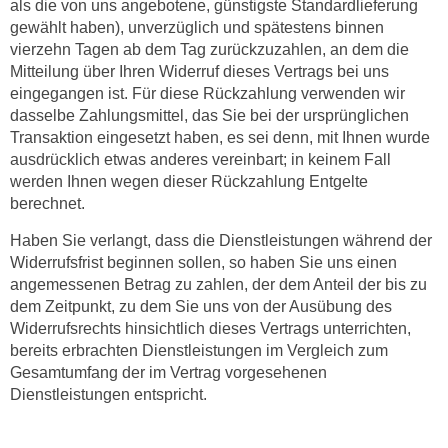
als die von uns angebotene, günstigste Standardlieferung
i
e
gewählt haben), unverzüglich und spätestens binnen
k
F
vierzehn Tagen ab dem Tag zurückzuzahlen, an dem die
a
u
Mitteilung über Ihren Widerruf dieses Vertrags bei uns
n
n
eingegangen ist. Für diese Rückzahlung verwenden wir
i
k
dasselbe Zahlungsmittel, das Sie bei der ursprünglichen
s
t
Transaktion eingesetzt haben, es sei denn, mit Ihnen wurde
c
i
ausdrücklich etwas anderes vereinbart; in keinem Fall
h
werden Ihnen wegen dieser Rückzahlung Entgelte
o
e
berechnet.
n
n
d
Haben Sie verlangt, dass die Dienstleistungen während der
U
e
Widerrufsfrist beginnen sollen, so haben Sie uns einen
n
r
angemessenen Betrag zu zahlen, der dem Anteil der bis zu
t
W
dem Zeitpunkt, zu dem Sie uns von der Ausübung des
e
e
Widerrufsrechts hinsichtlich dieses Vertrags unterrichten,
r
bereits erbrachten Dienstleistungen im Vergleich zum
b
n
Gesamtumfang der im Vertrag vorgesehenen
s
e
Dienstleistungen entspricht.
e
h
i
m
t