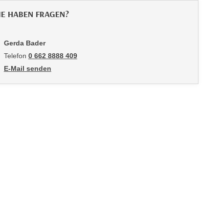
IE HABEN FRAGEN?
Gerda Bader
Telefon
0 662 8888 409
E-Mail senden
an Gerda Bader: mailto:gbader@wifisalzburg.at