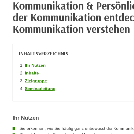
Kommunikation & Persönlich
m
t
e
e
der Kommunikation entdec
n
n
e
Kommunikation verstehen
o
i
t
n
w
s
e
INHALTSVERZEICHNIS
e
n
t
d
Ihr Nutzen
z
i
Inhalte
e
g
Zielgruppe
n
s
Seminarleitung
,
i
w
n
e
d
l
.
Ihr Nutzen
c
W
h
e
Sie erkennen, wie Sie häufig ganz unbewusst die Kommunika
e