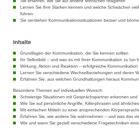
Sie erfahren, wie Sie auf andere Menschen reagieren
n
s
Lernen Sie Ihre Stärken kennen und welche Schwächen viell
n
i
führen
S
Sie verstehen Kommunikationssituationen besser und könne
c
i
h
e
n
a
Inhalte
i
u
c
f
Grundlagen der Kommunikation, die Sie kennen sollten
h
Ihr Selbstbild – und was es mit Ihrer Kommunikation zu tun 
„
t
Wirkung, Aktion und Reaktion – erfolgreiche Kommunikation
A
Lernen Sie verschiedene Wechselbeziehungen und deren W
d
l
Erfahren Sie, aus welchen Grundhaltungen heraus Kommunik
e
l
m
e
Besondere Themen auf individuellen Wunsch:
D
Schwierige Situationen mit Gesprächspartner erkennen und
a
a
Wie Sie auf persönliche Angriffe, Killerphrasen und ähnlich
k
Mit einfachen Mitteln zu einer ansprechenden Körpersprach
t
z
Erfahren Sie, wie andere Sie wahrnehmen – und was das viel
e
e
Wie und wann Sie gezielt verschiedene Fragetechniken ein
n
p
s
t