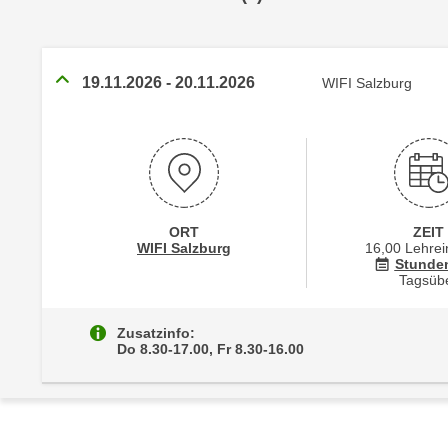
r
i
i
e
k
F
a
19.11.2026
-
20.11.2026
u
WIFI Salzburg
n
n
i
k
s
t
c
i
h
o
e
n
ORT
ZEIT
n
Standortinformationen zu
öffnen
WIFI Salzburg
16,00 Lehrei
d
Stunde
U
e
Tagsüb
n
r
t
W
Zusatzinfo:
e
e
Do 8.30-17.00, Fr 8.30-16.00
r
b
n
s
e
e
h
i