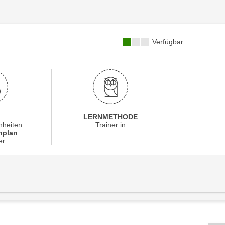
Kursverfügbarkeit:
Verfügbar
LERNMETHODE
nheiten
Trainer:in
für Veranstaltung 11013016
nplan
er