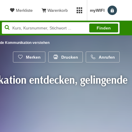
Merkliste
Warenkorb
myWIFI
Benutzerm
myWIFI Apps öffnen
Finden
ende Kommunikation verstehen
Merken
Drucken
Anrufen
kation entdecken, gelingende
wertung: 3,50