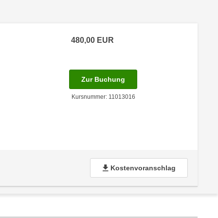
480,00
EUR
für Termin: 19.11.2026 - 20
Zur Buchung
Kursnummer: 11013016
Kostenvoranschlag