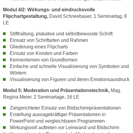
n
b
p
Modul 4/2: Wirkungs- und eindrucksvolle
e
e
Flipchartgestaltung,
David Schneebauer, 1 Seminartag, 8
r
LE
r
h
s
i
Stifthaltung, plakative und selbstbewusste Schrift
o
n
Einsatz von Schriftarten und Rahmen
n
Gliederung eines Flipcharts
a
e
Einsatz von Kreiden und Farben
u
n
Kennenlernen von Grundformen
s
b
Einfache und schnelle Visualisierung von Symbolen und
e
Wörtern
e
i
Visualisierung von Figuren und deren Emotionsausdruck
z
n
o
e
Modul 5:
Moderation und Präsentationstechnik,
Mag.
g
a
Regina Meier, 2 Seminartage, 16 LE
e
n
Zielgerichteter Einsatz von Bildschirmpräsentationen
n
g
Erstellung aussagekräftiger Präsentationen in
e
e
PowerPoint und vergleichbaren Programmen
n
n
Wirkungsvoll auftreten vor Leinwand und Bildschirm
D
e