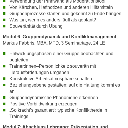
Verwendung der Pinnwand als Moderationstool
a
h
Von Kärtchen, Haftnotizen und anderen Hilfsmitteln
t
m
Gruppenprozesse starten und gekonnt zu Ende bringen
e
Was tun, wenn es anders läuft als geplant?
e
n
Souveränität durch Übung
O
a
n
Modul 6:
Gruppendynamik und Konfliktmanagement,
u
l
Markus Fabbris, MBA, MTD, 3 Seminartage, 24 LE
c
i
h
Entwicklungsphasen einer Gruppe beobachten und
n
a
begleiten
e
n
Trainer:innen–Persönlichkeit: souverän mit
-
Herausforderungen umgehen
U
J
Konstruktive Arbeitsatmosphäre schaffen
n
o
Beziehungsebene gestalten: auf die Haltung kommt es
t
u
an
e
r
Gruppendynamische Phänomene erkennen
r
n
Positive Vorbildwirkung erzeugen
n
e
„So kracht’s garantiert“: typische Konfliktherde in
e
y
Trainings
h
z
Modul 7:
Abschluss Lehrgang: Präsentation und
m