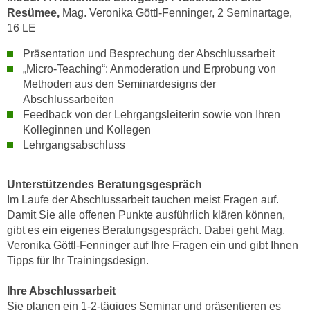
u
Resümee,
Mag. Veronika Göttl-Fenninger, 2 Seminartage,
e
b
16 LE
n
i
i
Präsentation und Besprechung der Abschlussarbeit
e
n
„Micro-Teaching“: Anmoderation und Erprobung von
t
d
Methoden aus den Seminardesigns der
e
e
Abschlussarbeiten
n
Feedback von der Lehrgangsleiterin sowie von Ihren
n
,
Kolleginnen und Kollegen
U
w
Lehrgangsabschluss
S
e
A
r
,
Unterstützendes Beratungsgespräch
d
b
Im Laufe der Abschlussarbeit tauchen meist Fragen auf.
e
e
Damit Sie alle offenen Punkte ausführlich klären können,
n
gibt es ein eigenes Beratungsgespräch. Dabei geht Mag.
i
w
Veronika Göttl-Fenninger auf Ihre Fragen ein und gibt Ihnen
w
e
Tipps für Ihr Trainingsdesign.
e
i
l
t
Ihre Abschlussarbeit
c
e
Sie planen ein 1-2-tägiges Seminar und präsentieren es