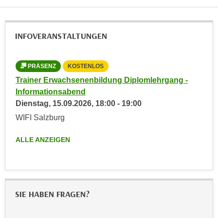
,
n
S
d
i
a
INFOVERANSTALTUNGEN
e
u
n
s
u
PRÄSENZ
KOSTENLOS
g
r
Trainer Erwachsenenbildung Diplomlehrgang -
e
e
Informationsabend
w
i
Dienstag,
15.09.2026
,
18:00
-
19:00
ä
n
h
WIFI Salzburg
g
l
e
t
ALLE ANZEIGEN
s
e
c
P
h
a
r
r
SIE HABEN FRAGEN?
ä
t
n
n
k