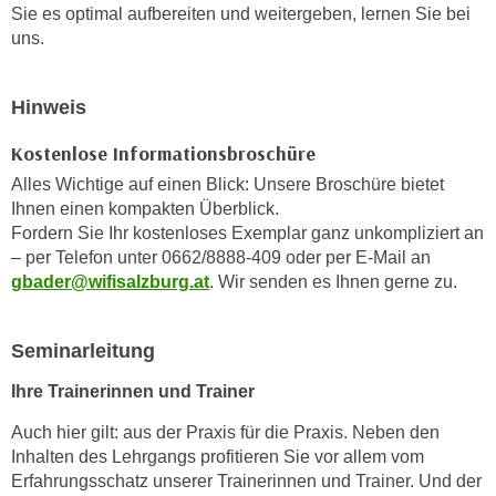
Sie es optimal aufbereiten und weitergeben, lernen Sie bei
e
n
uns.
m
g
E
z
U
w
Hinweis
-
e
D
Kostenlose Informationsbroschüre
c
a
k
Alles Wichtige auf einen Blick: Unsere Broschüre bietet
t
Ihnen einen kompakten Überblick.
e
e
Fordern Sie Ihr kostenloses Exemplar ganz unkompliziert an
u
n
– per Telefon unter 0662/8888-409 oder per E-Mail an
n
s
gbader@wifisalzburg.at
. Wir senden es Ihnen gerne zu.
d
c
O
h
p
Seminarleitung
u
t
t
Ihre Trainerinnen und Trainer
i
z
m
Auch hier gilt: aus der Praxis für die Praxis. Neben den
r
i
Inhalten des Lehrgangs profitieren Sie vor allem vom
e
e
Erfahrungsschatz unserer Trainerinnen und Trainer. Und der
c