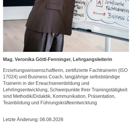
t
D
z
a
n
z
i
u
v
v
e
e
a
r
u
a
u
Mag. Veronika Göttl-Fenninger, Lehrgangsleiterin
r
n
b
Erziehungswissenschaftlerin, zertifizierte Fachtrainerin (ISO
t
e
17024) und Business Coach,
langjährige selbstständige
e
i
Trainerin in der Erwachsenenbildung und
r
t
Lehrlingsentwicklung,
Schwerpunkte Ihrer Trainingstätigkeit
l
e
sind Methodik/Didaktik, Kommunikation, Präsentation,
i
Teambildung und Führungskräfteentwicklung
n
e
w
g
i
Letzte Änderung:
06.08.2026
e
r
n
u