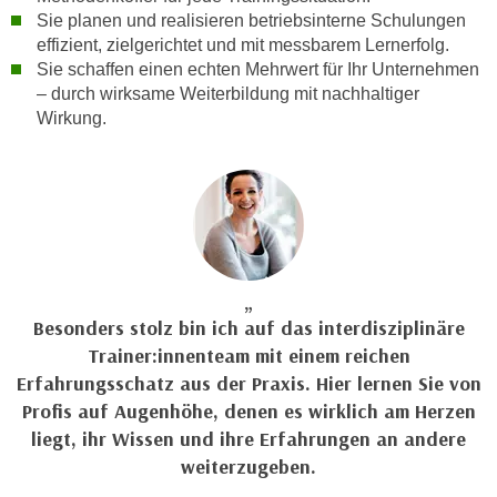
h
e
Sie planen und realisieren betriebsinterne Schulungen
u
r
effizient, zielgerichtet und mit messbarem Lernerfolg.
t
Sie schaffen einen echten Mehrwert für Ihr Unternehmen
e
z
– durch wirksame Weiterbildung mit nachhaltiger
n
a
Wirkung.
“
b
k
k
l
o
i
m
c
m
k
e
e
n
n
Besonders stolz bin ich auf das interdisziplinäre
z
,
Trainer:innenteam mit einem reichen
w
v
i
Erfahrungsschatz aus der Praxis. Hier lernen Sie von
e
s
Profis auf Augenhöhe, denen es wirklich am Herzen
r
c
liegt, ihr Wissen und ihre Erfahrungen an andere
w
h
weiterzugeben.
e
e
n