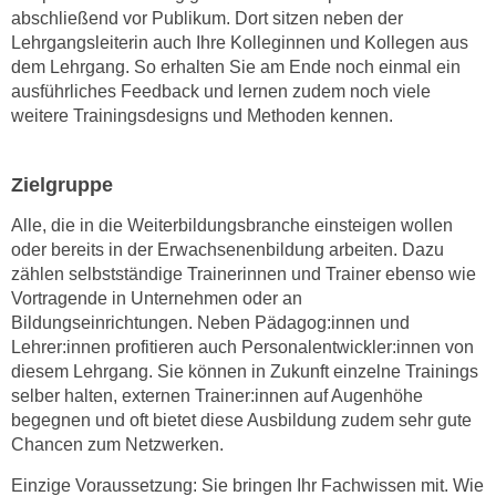
h
r
abschließend vor Publikum. Dort sitzen neben der
e
e
Lehrgangsleiterin auch Ihre Kolleginnen und Kollegen aus
n
dem Lehrgang. So erhalten Sie am Ende noch einmal ein
C
I
ausführliches Feedback und lernen zudem noch viele
o
h
weitere Trainingsdesigns und Methoden kennen.
o
r
k
e
i
Zielgruppe
D
e
a
Alle, die in die Weiterbildungsbranche einsteigen wollen
s
t
oder bereits in der Erwachsenenbildung arbeiten. Dazu
f
e
zählen selbstständige Trainerinnen und Trainer ebenso
wie
ü
Vortragende in Unternehmen oder an
n
r
Bildungseinrichtungen. Neben Pädagog:innen und
k
M
Lehrer:innen profitieren auch Personalentwickler:innen von
e
a
diesem Lehrgang. Sie können in Zukunft einzelne Trainings
i
r
selber halten, externen Trainer:innen auf Augenhöhe
n
k
begegnen und oft bietet diese Ausbildung zudem sehr gute
e
e
Chancen zum Netzwerken.
m
t
d
Einzige Voraussetzung: Sie bringen Ihr Fachwissen mit. Wie
i