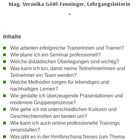
Mag. Veronika Göttl-Fenninger, Lehrgangsleiterin
n
d
E
e
U
n
-
w
U
Inhalte
i
S
r
Wie arbeiten erfolgreiche Trainerinnen und Trainer?
A
z
Wie plane ich ein Seminar professionell?
u
i
Welche didaktischen Überlegungen sind wichtig?
n
e
Was kann ich tun, damit meine Teilnehmerinnen und
t
l
Teilnehmer ein Team werden?
e
o
Welche Methoden sorgen für lebendiges und
r
nachhaltiges Lernen?
r
w
Wie gestalte ich überzeugende Präsentationen und
i
o
moderiere Gruppenprozesse?
e
r
Wie gehe ich mit unterschiedlichen Kulturen und
n
Geschlechterrollen am besten um?
f
t
Wie kann ich auch online professionelle Trainings
e
i
veranstalten?
n
e
Was gibt es in der Hirnforschung Neues zum Thema
h