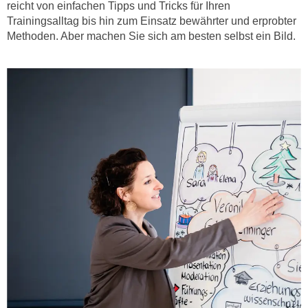
r
reicht von einfachen Tipps und Tricks für Ihren
h
u
Trainingsalltag bis hin zum Einsatz bewährter und erprobter
t
Methoden. Aber machen Sie sich am besten selbst ein Bild.
n
a
g
n
s
g
z
e
w
m
e
e
c
s
k
s
e
e
g
n
e
e
s
n
e
S
t
c
z
h
t
u
.