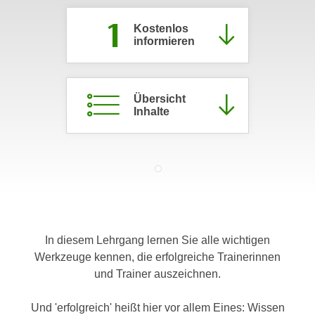
c
i
1
h
Kostenlos
m
informieren
t
m
e
u
n
n
S
Übersicht
g
Inhalte
i
v
e
e
,
r
d
w
a
e
s
n
s
d
w
e
In diesem Lehrgang lernen Sie alle wichtigen
i
n
Werkzeuge kennen, die erfolgreiche Trainerinnen
r
w
und Trainer auszeichnen.
a
i
u
r
Und 'erfolgreich' heißt hier vor allem Eines: Wissen
c