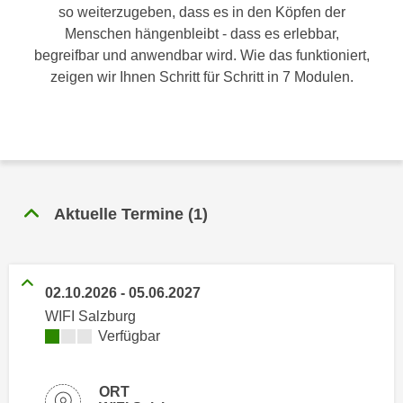
n
so weiterzugeben, dass es in den Köpfen der
h
u
Menschen hängenbleibt - dass es erlebbar,
C
r
begreifbar und anwendbar wird. Wie das funktioniert,
o
C
zeigen wir Ihnen Schritt für Schritt in 7 Modulen.
o
o
k
o
i
k
e
i
s
e
v
s
Aktuelle Termine
(
1
)
o
,
n
d
U
i
S
e
02.10.2026
-
05.06.2027
-
f
WIFI Salzburg
a
ü
Kursverfügbarkeit:
Verfügbar
m
r
e
d
r
ORT
i