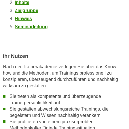
n
Inhalte
i
S
Zielgruppe
c
i
Hinweis
h
e
Seminarleitung
n
a
i
u
c
f
h
„
t
Ihr Nutzen
A
d
l
Nach der Trainerakademie verfügen Sie über das Know-
e
l
how und die Methoden, um Trainings professionell zu
m
e
konzipieren, überzeugend durchzuführen und nachhaltig
D
a
wirksam zu gestalten.
a
k
Sie treten als kompetente und überzeugende
t
z
Trainerpersönlichkeit auf.
e
e
Sie gestalten abwechslungsreiche Trainings, die
n
p
begeistern und Wissen nachhaltig verankern.
s
t
Sie profitieren von einem praxiserprobten
c
i
Methodenkoffer für jede Trainingssituation.