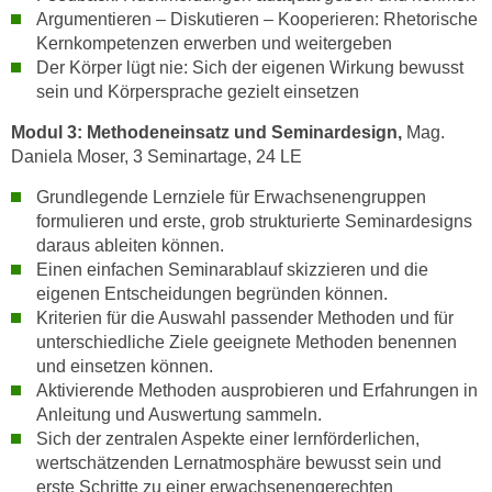
n
Argumentieren – Diskutieren – Kooperieren: Rhetorische
e
,
Kernkompetenzen erwerben und weitergeben
l
Der Körper lügt nie: Sich der eigenen Wirkung bewusst
g
e
sein und Körpersprache gezielt einsetzen
e
v
l
a
Modul 3:
Methodeneinsatz und Seminardesign,
Mag.
a
n
Daniela Moser, 3 Seminartage, 24 LE
n
t
Grundlegende Lernziele für Erwachsenengruppen
g
e
formulieren und erste, grob strukturierte Seminardesigns
e
I
daraus ableiten können.
n
n
Einen einfachen Seminarablauf skizzieren und die
I
h
eigenen Entscheidungen begründen können.
h
a
Kriterien für die Auswahl passender Methoden und für
r
l
unterschiedliche Ziele geeignete Methoden benennen
e
und einsetzen können.
t
d
Aktivierende Methoden ausprobieren und Erfahrungen in
e
u
Anleitung und Auswertung sammeln.
a
r
Sich der zentralen Aspekte einer lernförderlichen,
n
wertschätzenden Lernatmosphäre bewusst sein und
c
z
erste Schritte zu einer erwachsenengerechten
h