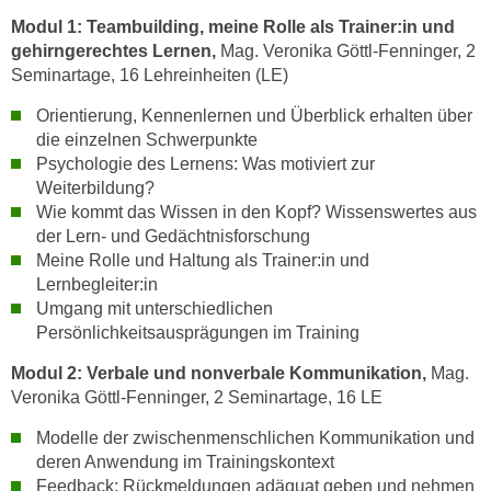
k
z
Modul 1: Teambuilding,
meine Rolle als Trainer:in und
i
w
gehirngerechtes Lernen,
Mag. Veronika Göttl-Fenninger, 2
e
e
Seminartage, 16 Lehreinheiten (LE)
-
c
S
Orientierung, Kennenlernen und Überblick erhalten über
k
e
die einzelnen Schwerpunkte
e
Psychologie des Lernens: Was motiviert zur
t
n
Weiterbildung?
z
u
Wie kommt das Wissen in den Kopf? Wissenswertes aus
u
n
der Lern- und Gedächtnisforschung
n
d
Meine Rolle und Haltung als Trainer:in und
g
u
Lernbegleiter:in
z
m
Umgang mit unterschiedlichen
u
f
Persönlichkeitsausprägungen im Training
s
ü
Modul 2:
Verbale und nonverbale Kommunikation,
Mag.
t
r
Veronika Göttl-Fenninger, 2 Seminartage, 16 LE
i
S
m
i
Modelle der zwischenmenschlichen Kommunikation und
m
deren Anwendung im Trainingskontext
e
e
Feedback: Rückmeldungen adäquat geben und nehmen
r