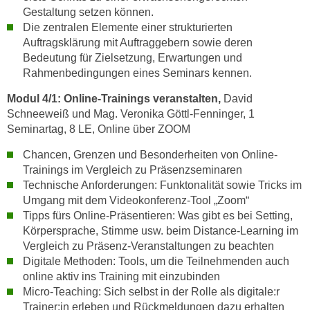
u
Gestaltung setzen können.
d
z
Die zentralen Elemente einer strukturierten
i
e
Auftragsklärung mit Auftraggebern sowie deren
e
i
Bedeutung für Zielsetzung, Erwartungen und
C
g
Rahmenbedingungen eines Seminars kennen.
o
e
o
Modul 4/1:
Online-Trainings veranstalten,
David
n
Schneeweiß und Mag. Veronika Göttl-Fenninger, 1
k
.
Seminartag, 8 LE, Online über ZOOM
i
U
e
m
Chancen, Grenzen und Besonderheiten von Online-
s
Trainings im Vergleich zu Präsenzseminaren
I
e
Technische Anforderungen: Funktonalität sowie Tricks im
h
r
Umgang mit dem Videokonferenz-Tool „Zoom“
n
h
Tipps fürs Online-Präsentieren: Was gibt es bei Setting,
e
Körpersprache, Stimme usw. beim Distance-Learning im
o
n
Vergleich zu Präsenz-Veranstaltungen zu beachten
b
d
Digitale Methoden: Tools, um die Teilnehmenden auch
e
a
online aktiv ins Training mit einzubinden
n
r
Micro-Teaching: Sich selbst in der Rolle als digitale:r
e
ü
Trainer:in erleben und Rückmeldungen dazu erhalten