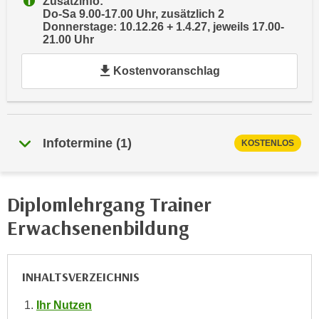
Zusatzinfo:
e
Do-Sa 9.00-17.00 Uhr, zusätzlich 2
e
Donnerstage: 10.12.26 + 1.4.27, jeweils 17.00-
n
n
21.00 Uhr
e
o
i
t
Kostenvoranschlag
n
w
s
e
e
n
t
d
Infotermine
(
1
)
KOSTENLOS
z
i
e
g
n
s
,
Diplomlehrgang Trainer
i
w
n
Erwachsenenbildung
e
d
l
.
c
W
INHALTSVERZEICHNIS
h
e
e
Ihr Nutzen
n
s