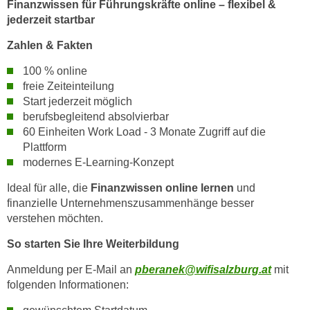
Finanzwissen für Führungskräfte online – flexibel &
k
z
jederzeit startbar
i
w
e
e
Zahlen & Fakten
-
c
100 % online
S
k
freie Zeiteinteilung
e
e
Start jederzeit möglich
t
n
berufsbegleitend absolvierbar
z
u
60 Einheiten Work Load - 3 Monate Zugriff auf die
u
n
Plattform
n
d
modernes E-Learning-Konzept
g
u
z
Ideal für alle, die
Finanzwissen online lernen
und
m
finanzielle Unternehmenszusammenhänge besser
u
f
verstehen möchten.
s
ü
t
r
So starten Sie Ihre Weiterbildung
i
S
Anmeldung per E-Mail an
pberanek@wifisalzburg.at
mit
m
i
folgenden Informationen:
m
e
e
r