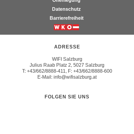
Offenlegung
r
h
Datenschutz
u
t
n
Barrierefreiheit
a
g
n
s
Weiter zur Website der Wirts
g
z
e
w
ADRESSE
m
e
e
WIFI Salzburg
c
s
Julius Raab Platz 2, 5027 Salzburg
k
T:
+43/662/8888-411
, F: +43/662/8888-600
s
e
E-Mail:
info@wifisalzburg.at
e
g
n
e
e
s
FOLGEN SIE UNS
n
e
Folgen sie uns a
Folgen sie u
Folgen si
Folgen 
Folge
S
t
c
z
h
t
u
.