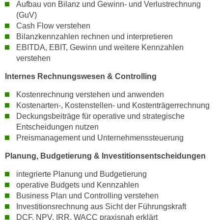
Aufbau von Bilanz und Gewinn- und Verlustrechnung
n
d
(GuV)
E
e
Cash Flow verstehen
U
n
Bilanzkennzahlen rechnen und interpretieren
-
w
EBITDA, EBIT, Gewinn und weitere Kennzahlen
U
verstehen
i
S
r
Internes Rechnungswesen & Controlling
A
z
u
i
Kostenrechnung verstehen und anwenden
n
Kostenarten-, Kostenstellen- und Kostenträgerrechnung
e
t
Deckungsbeiträge für operative und strategische
l
e
Entscheidungen nutzen
o
r
Preismanagement und Unternehmenssteuerung
r
w
i
Planung, Budgetierung & Investitionsentscheidungen
o
e
r
integrierte Planung und Budgetierung
n
f
operative Budgets und Kennzahlen
t
Business Plan und Controlling verstehen
e
i
Investitionsrechnung aus Sicht der Führungskraft
n
e
DCF, NPV, IRR, WACC praxisnah erklärt
h