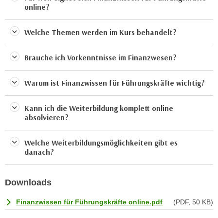
u
online?
e
b
n
i
Welche Themen werden im Kurs behandelt?
i
e
n
t
Brauche ich Vorkenntnisse im Finanzwesen?
d
e
e
n
n
Warum ist Finanzwissen für Führungskräfte wichtig?
,
U
w
S
Kann ich die Weiterbildung komplett online
e
A
absolvieren?
r
,
d
b
Welche Weiterbildungsmöglichkeiten gibt es
e
e
danach?
n
i
w
w
e
Downloads
e
i
l
t
Finanzwissen für Führungskräfte online.pdf
(PDF, 50 KB)
c
e