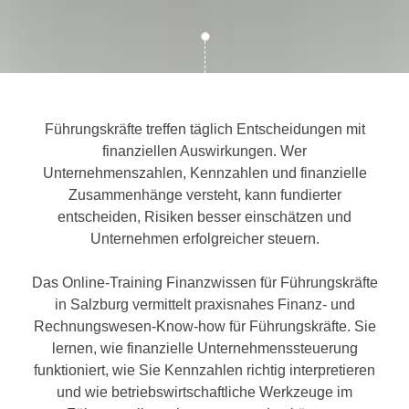
c
i
h
m
t
m
e
u
n
n
S
Führungskräfte treffen täglich Entscheidungen mit
g
i
finanziellen Auswirkungen. Wer
v
e
Unternehmenszahlen, Kennzahlen und finanzielle
e
,
Zusammenhänge versteht, kann fundierter
r
d
entscheiden, Risiken besser einschätzen und
w
a
Unternehmen erfolgreicher steuern.
e
s
n
s
Das Online-Training Finanzwissen für Führungskräfte
d
w
in Salzburg vermittelt praxisnahes Finanz- und
e
i
Rechnungswesen-Know-how für Führungskräfte. Sie
n
r
lernen, wie finanzielle Unternehmenssteuerung
w
a
funktioniert, wie Sie Kennzahlen richtig interpretieren
i
u
und wie betriebswirtschaftliche Werkzeuge im
r
c