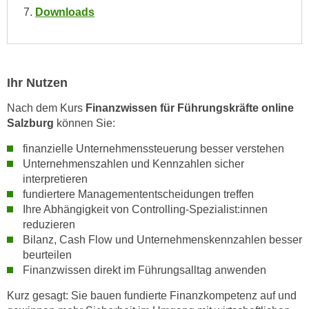
e
Downloads
e
n
n
e
o
i
t
n
Ihr Nutzen
w
s
e
Nach dem Kurs
Finanzwissen für Führungskräfte online
e
n
Salzburg
können Sie:
t
d
z
i
finanzielle Unternehmenssteuerung besser verstehen
e
Unternehmenszahlen und Kennzahlen sicher
g
n
interpretieren
s
,
fundiertere Managemententscheidungen treffen
i
w
Ihre Abhängigkeit von Controlling-Spezialist:innen
n
reduzieren
e
d
Bilanz, Cash Flow und Unternehmenskennzahlen besser
l
.
beurteilen
c
W
Finanzwissen direkt im Führungsalltag anwenden
h
e
e
Kurz gesagt: Sie bauen fundierte Finanzkompetenz auf und
n
s