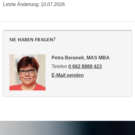
h
Letzte Änderung:
10.07.2026
r
e
e
n
C
I
o
h
o
r
SIE HABEN FRAGEN?
k
e
i
D
e
Petra Beranek, MAS MBA
a
s
Telefon
0 662 8888 423
t
f
e
E-Mail senden
ü
n
an Petra Beranek, MAS MBA: mailto:
r
k
M
e
a
i
r
n
k
e
e
m
t
d
i