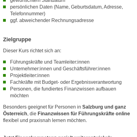
gewünschtem Startdatum
n
persönlichen Daten (Name, Geburtsdatum, Adresse,
e
,
Telefonnummer)
l
g
ggf. abweichender Rechnungsadresse
e
e
v
l
a
Zielgruppe
a
n
n
Dieser Kurs richtet sich an:
t
g
e
Führungskräfte und Teamleiter:innen
e
I
Unternehmer:innen und Geschäftsführer:innen
n
n
Projektleiter:innen
I
h
Fachkräfte mit Budget- oder Ergebnisverantwortung
h
a
Personen, die fundiertes Finanzwissen aufbauen
r
l
möchten
e
t
Besonders geeignet für Personen in
Salzburg und ganz
d
e
Österreich
, die
Finanzwissen für Führungskräfte online
u
a
flexibel und praxisnah lernen möchten.
r
n
c
z
h