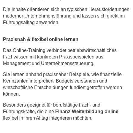
r
a
t
Die Inhalte orientieren sich an typischen Herausforderungen
b
moderner Unternehmensführung und lassen sich direkt im
e
e
Führungsalltag anwenden.
C
n
o
.
o
Praxisnah & flexibel online lernen
W
k
e
Das Online-Training verbindet betriebswirtschaftliches
i
n
Fachwissen mit konkreten Praxisbeispielen aus
e
Management und Unternehmenssteuerung.
n
s
S
z
Sie lernen anhand praxisnaher Beispiele, wie finanzielle
i
u
Kennzahlen interpretiert, Budgets verstanden und
e
wirtschaftliche Entscheidungen fundiert getroffen werden
A
d
können.
n
e
a
Besonders geeignet für berufstätige Fach- und
r
l
Führungskräfte, die eine
Finanz-Weiterbildung online
C
y
flexibel in ihren Alltag integrieren möchten.
o
s
o
e