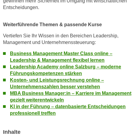
gewinnen mehr Sicherheit im Umgang mit wirtschaftlichen
n
i
Entscheidungen.
S
c
i
h
e
Weiterführende Themen & passende Kurse
n
a
Vertiefen Sie Ihr Wissen in den Bereichen Leadership,
i
u
Management und Unternehmenssteuerung:
c
f
h
„
Business Management Master Class online –
t
A
Leadership & Management flexibel lernen
d
Leadership Academy online Salzburg – moderne
l
e
Führungskompetenzen stärken
l
m
Kosten- und Leistungsrechnung online –
e
D
Unternehmenszahlen besser verstehen
a
MBA Business Manager:in – Karriere im Management
a
k
gezielt weiterentwickeln
t
z
KI in der Führung – datenbasierte Entscheidungen
e
e
professionell treffen
n
p
s
t
c
Inhalte
i