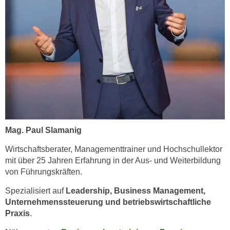
n
b
p
e
e
r
r
h
s
i
o
n
n
a
e
u
n
s
b
e
e
Mag. Paul Slamanig
i
z
n
Wirtschaftsberater, Managementtrainer und Hochschullektor
o
e
mit über 25 Jahren Erfahrung in der Aus- und Weiterbildung
g
a
von Führungskräften.
e
n
n
Spezialisiert auf
Leadership, Business Management,
g
e
Unternehmenssteuerung und betriebswirtschaftliche
e
n
Praxis
.
n
D
e