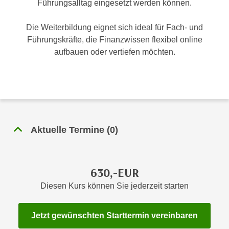
Führungsalltag eingesetzt werden können.
n
h
u
C
Die Weiterbildung eignet sich ideal für Fach- und
r
o
Führungskräfte, die Finanzwissen flexibel online
C
o
aufbauen oder vertiefen möchten.
o
k
o
i
k
e
i
s
e
v
s
o
,
Aktuelle Termine
(
0
)
n
d
U
i
S
e
630,-EUR
-
f
a
Diesen Kurs können Sie jederzeit starten
ü
m
r
e
d
Jetzt gewünschten Starttermin vereinbaren
r
i