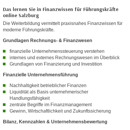
h
e
Das lernen Sie in Finanzwissen für Führungskräfte
u
r
online Salzburg
t
e
z
Die Weiterbildung vermittelt praxisnahes Finanzwissen für
n
moderne Führungskräfte.
a
“
b
k
Grundlagen Rechnungs- & Finanzwesen
k
l
o
finanzielle Unternehmenssteuerung verstehen
i
internes und externes Rechnungswesen im Überblick
m
c
Grundlagen von Finanzierung und Investition
m
k
e
e
Finanzielle Unternehmensführung
n
n
Nachhaltigkeit betrieblicher Finanzen
z
,
Liquidität als Basis unternehmerischer
w
v
Handlungsfähigkeit
i
e
zentrale Begriffe im Finanzmanagement
s
r
Gewinn, Wirtschaftlichkeit und Zukunftssicherung
c
w
h
Bilanz, Kennzahlen & Unternehmensbewertung
e
e
n