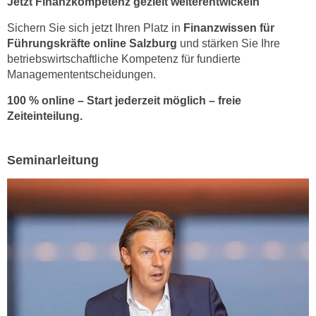
Jetzt Finanzkompetenz gezielt weiterentwickeln
u
d
z
Sichern Sie sich jetzt Ihren Platz in
Finanzwissen für
i
e
Führungskräfte online Salzburg
und stärken Sie Ihre
e
i
betriebswirtschaftliche Kompetenz für fundierte
C
g
Managemententscheidungen.
o
e
100 % online – Start jederzeit möglich – freie
o
n
Zeiteinteilung.
k
.
i
U
e
m
Seminarleitung
s
I
e
h
r
n
h
e
o
n
b
d
e
a
n
r
e
ü