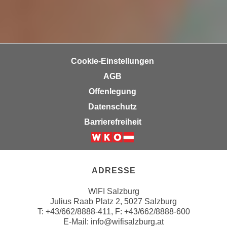
h
r
e
e
n
C
I
o
h
o
Cookie-Einstellungen
r
k
AGB
e
i
D
Offenlegung
e
a
s
Datenschutz
t
f
Barrierefreiheit
e
ü
n
r
Weiter zur Website der Wirts
k
M
e
a
ADRESSE
i
r
n
k
WIFI Salzburg
e
Julius Raab Platz 2, 5027 Salzburg
e
m
T:
+43/662/8888-411
, F: +43/662/8888-600
t
E-Mail:
info@wifisalzburg.at
d
i