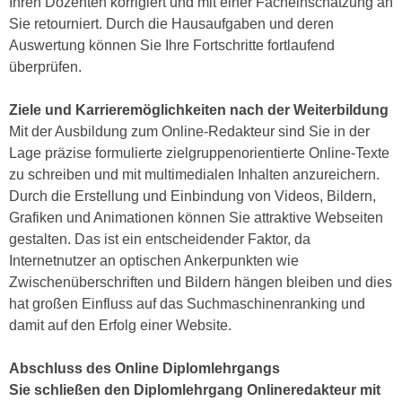
Ihren Dozenten korrigiert und mit einer Facheinschätzung an
n
b
Sie retourniert. Durch die Hausaufgaben und deren
p
e
Auswertung können Sie Ihre Fortschritte fortlaufend
e
r
überprüfen.
r
h
s
i
Ziele und Karrieremöglichkeiten nach der Weiterbildung
o
n
Mit der Ausbildung zum Online-Redakteur sind Sie in der
n
a
Lage präzise formulierte zielgruppenorientierte Online-Texte
e
u
zu schreiben und mit multimedialen Inhalten anzureichern.
n
s
Durch die Erstellung und Einbindung von Videos, Bildern,
b
e
Grafiken und Animationen können Sie attraktive Webseiten
e
i
gestalten. Das ist ein entscheidender Faktor, da
z
n
Internetnutzer an optischen Ankerpunkten wie
o
e
Zwischenüberschriften und Bildern hängen bleiben und dies
g
a
hat großen Einfluss auf das Suchmaschinenranking und
e
n
damit auf den Erfolg einer Website.
n
g
e
e
Abschluss des Online Diplomlehrgangs
n
n
Sie schließen den Diplomlehrgang Onlineredakteur mit
D
e