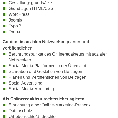
Gestaltungsgrundsätze
n
d
Grundlagen HTML/CSS
E
e
WordPress
U
n
Joomla
-
w
Typo 3
U
i
Drupal
S
r
Content in sozialen Netzwerken planen und
A
z
veröffentlichen
u
i
Berührungspunkte des Onlineredakteurs mit sozialen
n
e
Netzwerken
t
l
Social Media Plattformen in der Übersicht
e
o
Schreiben und Gestalten von Beiträgen
r
r
Planen und Veröffentlichen von Beiträgen
w
i
Social Advertising
o
e
Social Media Monitoring
r
n
f
Als Onlineredakteur rechtssicher agieren
t
Einrichtung einer Online-Marketing-Präsenz
e
i
Datenschutz
n
e
Urheberrechte/Bildrechte
h