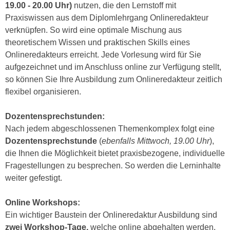
19.00 - 20.00 Uhr)
nutzen, die den Lernstoff mit
n
e
Praxiswissen aus dem Diplomlehrgang Onlineredakteur
,
l
verknüpfen. So wird eine optimale Mischung aus
g
e
theoretischem Wissen und praktischen Skills eines
e
v
Onlineredakteurs erreicht. Jede Vorlesung wird für Sie
l
a
aufgezeichnet und im Anschluss online zur Verfügung stellt,
a
n
so können Sie Ihre Ausbildung zum Onlineredakteur zeitlich
n
t
flexibel organisieren.
g
e
e
I
Dozentensprechstunden:
n
n
Nach jedem abgeschlossenen Themenkomplex folgt eine
I
h
Dozentensprechstunde
(
ebenfalls Mittwoch, 19.00 Uhr
),
h
a
die Ihnen die Möglichkeit bietet praxisbezogene, individuelle
r
l
Fragestellungen zu besprechen. So werden die Lerninhalte
e
t
weiter gefestigt.
d
e
u
a
Online Workshops:
r
n
Ein wichtiger Baustein der Onlineredaktur Ausbildung sind
c
z
zwei Workshop-Tage,
welche online abgehalten werden.
h