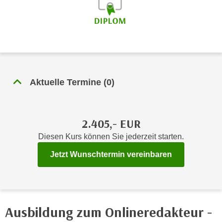
n
h
u
C
r
o
C
o
o
k
o
i
k
Aktuelle Termine
(
0
)
e
i
s
e
v
s
o
2.405,- EUR
,
n
d
Diesen Kurs können Sie jederzeit starten.
U
i
S
Jetzt Wunschtermin vereinbaren
e
-
f
a
ü
m
r
e
d
Ausbildung zum Onlineredakteur -
r
i