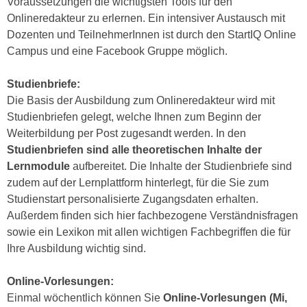
Voraussetzungen die wichtigsten Tools für den
k
z
Onlineredakteur zu erlernen. Ein intensiver Austausch mit
i
w
Dozenten und TeilnehmerInnen ist durch den StartIQ Online
e
e
Campus und eine Facebook Gruppe möglich.
-
c
S
k
Studienbriefe:
e
e
Die Basis der Ausbildung zum Onlineredakteur wird mit
t
n
Studienbriefen gelegt, welche Ihnen zum Beginn der
z
u
Weiterbildung per Post zugesandt werden. In den
u
n
Studienbriefen sind alle theoretischen Inhalte der
n
d
Lernmodule
aufbereitet. Die Inhalte der Studienbriefe sind
g
u
zudem auf der Lernplattform hinterlegt, für die Sie zum
z
m
Studienstart personalisierte Zugangsdaten erhalten.
u
f
Außerdem finden sich hier fachbezogene Verständnisfragen
s
ü
sowie ein Lexikon mit allen wichtigen Fachbegriffen die für
t
r
Ihre Ausbildung wichtig sind.
i
S
m
i
Online-Vorlesungen:
m
e
Einmal wöchentlich können Sie
Online-Vorlesungen (Mi,
e
r