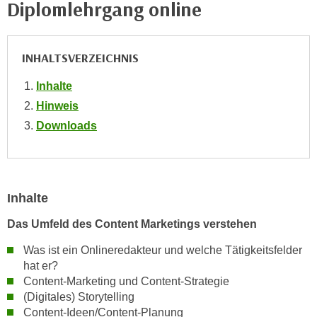
Diplomlehrgang online
i
e
k
F
a
u
n
INHALTSVERZEICHNIS
n
i
k
Inhalte
s
t
Hinweis
c
i
h
Downloads
o
e
n
n
d
U
e
n
Inhalte
r
t
W
Das Umfeld des Content Marketings verstehen
e
e
r
b
Was ist ein Onlineredakteur und welche Tätigkeitsfelder
n
s
hat er?
e
Content-Marketing und Content-Strategie
e
h
(Digitales) Storytelling
i
m
Content-Ideen/Content-Planung
t