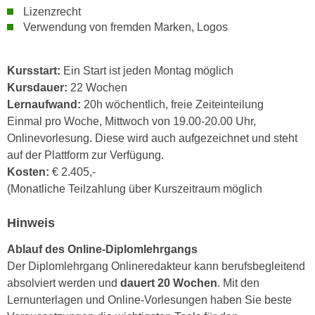
r
Lizenzrecht
a
t
Verwendung von fremden Marken, Logos
b
e
e
C
n
Kursstart:
Ein Start ist jeden Montag möglich
o
.
Kursdauer:
22 Wochen
o
W
Lernaufwand:
20h wöchentlich, freie Zeiteinteilung
k
e
Einmal pro Woche, Mittwoch von 19.00-20.00 Uhr,
i
n
Onlinevorlesung. Diese wird auch aufgezeichnet und steht
e
n
auf der Plattform zur Verfügung.
s
S
Kosten:
€ 2.405,-
z
i
(Monatliche Teilzahlung über Kurszeitraum möglich
u
e
A
d
Hinweis
n
e
a
Ablauf des Online-Diplomlehrgangs
r
l
Der Diplomlehrgang Onlineredakteur kann berufsbegleitend
C
y
absolviert werden und
dauert
20 Wochen
. Mit den
o
s
Lernunterlagen und Online-Vorlesungen haben Sie beste
o
e