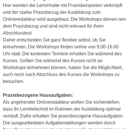
u
Hier werden die Lerninhalte mit Praxisbeispielen verknüpft
d
z
und der starke Praxisbezug der Ausbildung zum
i
e
Onlineredakteur wird ausgebaut. Die Workshops dienen rein
e
i
dem Praxisbezug und sind
nicht relevant für Ihren
C
g
Abschlusstest
.
o
e
Daher entscheiden Sie ganz flexibel selbst, ob Sie
o
n
teilnehmen. Die Workshops finden online von 9.00-16.00
k
.
Uhr statt. Die konkreten Termine erhalten Sie während des
i
U
Kurses. Sollten Sie während des Kurses nicht an
e
m
Workshops teilnehmen können, haben Sie die Möglichkeit,
s
I
auch noch nach Abschluss des Kurses die Workshops zu
e
h
besuchen.
r
n
h
e
Praxisbezogene Hausaufgaben:
o
n
Als angehender Onlineredakteur wollen Sie sicherstellen,
b
d
dass Ihr Lernfortschritt im Rahmen der Ausbildung optimal
e
a
verläuft. Dafür erhalten Sie praxisbezogene Hausaufgaben.
n
r
Die ausgearbeiteten Aufgabenstellungen werden durch
e
ü