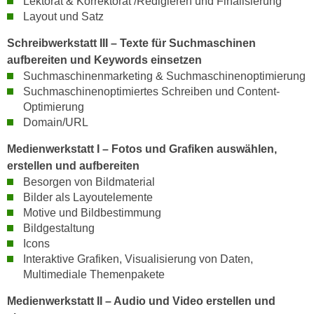
Lektorat & Korrektorat /Redigieren und Finalisierung
n
i
Layout und Satz
S
c
i
Schreibwerkstatt III – Texte für Suchmaschinen
h
e
aufbereiten und Keywords einsetzen
n
a
Suchmaschinenmarketing & Suchmaschinenoptimierung
i
u
Suchmaschinenoptimiertes Schreiben und Content-
c
f
Optimierung
h
Domain/URL
„
t
A
Medienwerkstatt I – Fotos und Grafiken auswählen,
d
l
erstellen und aufbereiten
e
l
Besorgen von Bildmaterial
m
e
Bilder als Layoutelemente
D
a
Motive und Bildbestimmung
a
k
Bildgestaltung
t
z
Icons
e
e
Interaktive Grafiken, Visualisierung von Daten,
n
p
Multimediale Themenpakete
s
t
Medienwerkstatt II – Audio und Video erstellen und
c
i