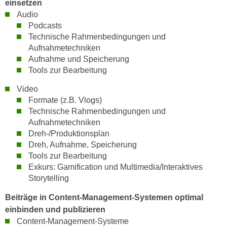
einsetzen
h
e
Audio
u
r
Podcasts
t
e
Technische Rahmenbedingungen und
z
n
Aufnahmetechniken
a
“
Aufnahme und Speicherung
b
k
Tools zur Bearbeitung
k
l
o
Video
i
Formate (z.B. Vlogs)
m
c
Technische Rahmenbedingungen und
m
k
Aufnahmetechniken
e
e
Dreh-/Produktionsplan
n
n
Dreh, Aufnahme, Speicherung
z
,
Tools zur Bearbeitung
w
v
Exkurs: Gamification und Multimedia/Interaktives
i
e
Storytelling
s
r
Beiträge in Content-Management-Systemen optimal
c
w
einbinden und publizieren
h
e
Content-Management-Systeme
e
n