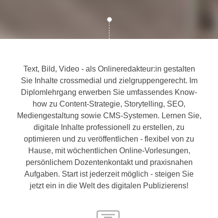
c
i
h
m
t
m
e
u
n
n
S
Text, Bild, Video - als Onlineredakteur:in gestalten
g
i
Sie Inhalte crossmedial und zielgruppengerecht. Im
v
e
Diplomlehrgang erwerben Sie umfassendes Know-
e
,
how zu Content-Strategie, Storytelling, SEO,
r
d
Mediengestaltung sowie CMS-Systemen. Lernen Sie,
w
a
digitale Inhalte professionell zu erstellen, zu
e
s
optimieren und zu veröffentlichen - flexibel von zu
n
s
Hause, mit wöchentlichen Online-Vorlesungen,
d
w
persönlichem Dozentenkontakt und praxisnahen
e
i
Aufgaben. Start ist jederzeit möglich - steigen Sie
n
r
jetzt ein in die Welt des digitalen Publizierens!
w
a
i
u
r
c