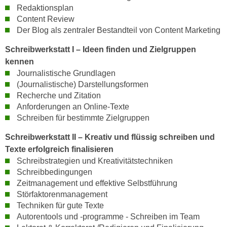
e
Redaktionsplan
e
Content Review
n
n
Der Blog als zentraler Bestandteil von Content Marketing
e
o
i
t
Schreibwerkstatt I – Ideen finden und Zielgruppen
n
w
kennen
s
e
Journalistische Grundlagen
e
(Journalistische) Darstellungsformen
n
t
Recherche und Zitation
d
z
Anforderungen an Online-Texte
i
e
Schreiben für bestimmte Zielgruppen
g
n
s
Schreibwerkstatt II – Kreativ und flüssig schreiben und
,
i
Texte erfolgreich finalisieren
w
n
Schreibstrategien und Kreativitätstechniken
e
d
Schreibbedingungen
l
.
Zeitmanagement und effektive Selbstführung
c
W
Störfaktorenmanagement
h
Techniken für gute Texte
e
e
Autorentools und -programme - Schreiben im Team
n
s