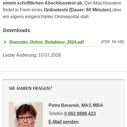
einem schriftlichen Abschlusstest ab.
Der Abschlusstest
a
h
findet in Form eines
Onlinetests (Dauer: 60 Minuten)
über
t
m
ein eigens eingerichtetes Onlineportal statt.
e
e
n
O
Downloads
a
n
u
l
Dozenten_Online_Redakteur_2024.pdf
(PDF, 56 KB)
c
i
h
n
Letzte Änderung:
10.07.2026
a
e
n
-
U
J
n
o
t
SIE HABEN FRAGEN?
u
e
r
r
n
Petra Beranek, MAS MBA
n
e
e
Telefon
0 662 8888 423
y
h
E-Mail senden
z
m