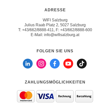
u
d
z
ADRESSE
i
e
e
i
WIFI Salzburg
C
Julius Raab Platz 2, 5027 Salzburg
g
o
T:
+43/662/8888-411
, F: +43/662/8888-600
e
E-Mail:
info@wifisalzburg.at
o
n
k
.
i
U
FOLGEN SIE UNS
e
m
Folgen sie uns a
Folgen sie u
Folgen si
Folgen 
Folge
s
I
e
h
r
n
h
e
ZAHLUNGSMÖGLICHKEITEN
o
n
b
d
e
a
n
r
e
ü