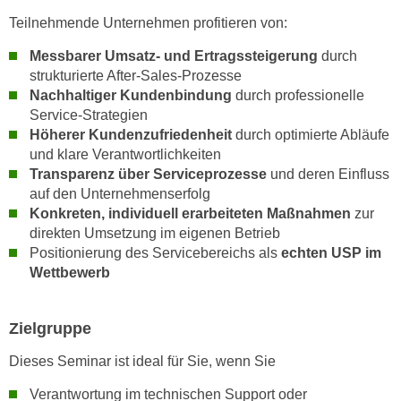
n
d
Teilnehmende Unternehmen profitieren von:
E
e
Messbarer Umsatz- und Ertragssteigerung
durch
U
n
strukturierte After-Sales-Prozesse
-
w
Nachhaltiger Kundenbindung
durch professionelle
U
i
Service-Strategien
S
r
Höherer Kundenzufriedenheit
durch optimierte Abläufe
A
z
und klare Verantwortlichkeiten
u
i
Transparenz über Serviceprozesse
und deren Einfluss
n
e
auf den Unternehmenserfolg
t
Konkreten, individuell erarbeiteten Maßnahmen
zur
l
e
direkten Umsetzung im eigenen Betrieb
o
r
Positionierung des Servicebereichs als
echten USP im
r
w
Wettbewerb
i
o
e
r
n
Zielgruppe
f
t
e
Dieses Seminar ist ideal für Sie, wenn Sie
i
n
e
Verantwortung im technischen Support oder
h