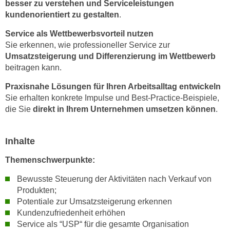
besser zu verstehen und Serviceleistungen
h
e
kundenorientiert zu gestalten
.
u
r
t
e
Service als Wettbewerbsvorteil nutzen
z
n
Sie erkennen, wie professioneller Service zur
a
Umsatzsteigerung und Differenzierung im Wettbewerb
“
b
beitragen kann.
k
k
l
Praxisnahe Lösungen für Ihren Arbeitsalltag entwickeln
o
i
Sie erhalten konkrete Impulse und Best-Practice-Beispiele,
m
c
die Sie
direkt in Ihrem Unternehmen umsetzen können
.
m
k
e
e
n
Inhalte
n
z
,
Themenschwerpunkte:
w
v
i
Bewusste Steuerung der Aktivitäten nach Verkauf von
e
s
Produkten;
r
c
Potentiale zur Umsatzsteigerung erkennen
w
Kundenzufriedenheit erhöhen
h
e
Service als “USP“ für die gesamte Organisation
e
n