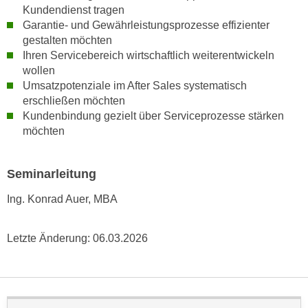
r
Kundendienst tragen
a
t
Garantie- und Gewährleistungsprozesse effizienter
b
e
gestalten möchten
e
C
Ihren Servicebereich wirtschaftlich weiterentwickeln
n
wollen
o
.
Umsatzpotenziale im After Sales systematisch
o
W
erschließen möchten
k
e
Kundenbindung gezielt über Serviceprozesse stärken
i
möchten
n
e
n
s
S
z
Seminarleitung
i
u
e
Ing. Konrad Auer, MBA
A
d
n
e
a
Letzte Änderung:
06.03.2026
r
l
C
y
o
s
o
e