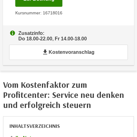
e
e
n
Kursnummer: 16718016
n
e
o
i
t
Zusatzinfo:
n
w
Do 18.00-22.00, Fr 14.00-18.00
s
e
e
n
Kostenvoranschlag
t
d
z
i
e
g
n
s
Vom Kostenfaktor zum
,
i
Profitcenter: Service neu denken
w
n
e
d
und erfolgreich steuern
l
.
c
W
h
e
INHALTSVERZEICHNIS
e
n
s