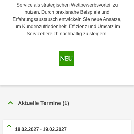
n
Service als strategischen Wettbewerbsvorteil zu
h
u
nutzen. Durch praxisnahe Beispiele und
C
r
Erfahrungsaustausch entwickeln Sie neue Ansätze,
o
C
um Kundenzufriedenheit, Effizienz und Umsatz im
o
o
Servicebereich nachhaltig zu steigern.
k
o
i
k
e
i
s
e
v
s
o
,
n
d
U
i
S
e
-
f
Aktuelle Termine
(
1
)
a
ü
m
r
e
d
r
18.02.2027
-
19.02.2027
i