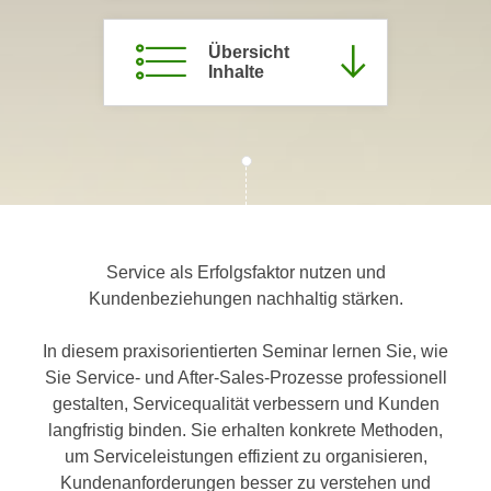
c
i
h
m
Übersicht
t
Inhalte
m
e
u
n
n
S
g
i
v
e
e
,
r
d
w
Service als Erfolgsfaktor nutzen und
a
e
Kundenbeziehungen nachhaltig stärken.
s
n
s
d
In diesem praxisorientierten Seminar lernen Sie, wie
w
e
Sie Service- und After-Sales-Prozesse professionell
i
n
gestalten, Servicequalität verbessern und Kunden
r
w
langfristig binden. Sie erhalten konkrete Methoden,
a
i
um Serviceleistungen effizient zu organisieren,
u
r
Kundenanforderungen besser zu verstehen und
c