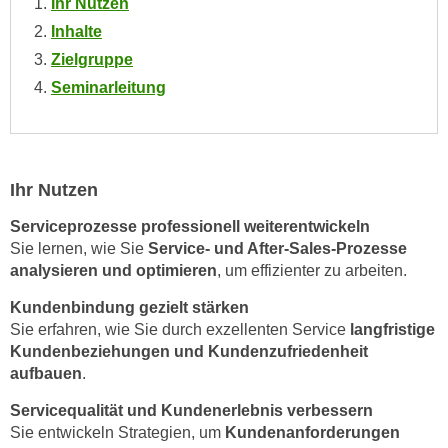
Ihr Nutzen
n
i
S
Inhalte
c
i
Zielgruppe
h
e
Seminarleitung
n
a
i
u
c
f
h
„
Ihr Nutzen
t
A
d
l
Serviceprozesse professionell weiterentwickeln
e
l
Sie lernen, wie Sie
Service- und After-Sales-Prozesse
m
analysieren und optimieren
, um effizienter zu arbeiten.
e
D
a
Kundenbindung gezielt stärken
a
k
Sie erfahren, wie Sie durch exzellenten Service
langfristige
t
z
Kundenbeziehungen und Kundenzufriedenheit
e
e
aufbauen
.
n
p
s
Servicequalität und Kundenerlebnis verbessern
t
c
Sie entwickeln Strategien, um
Kundenanforderungen
i