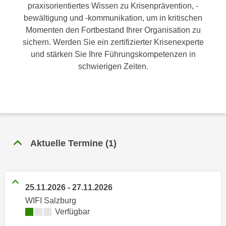
n
praxisorientiertes Wissen zu Krisenprävention, -
h
u
bewältigung und -kommunikation, um in kritischen
C
r
Momenten den Fortbestand Ihrer Organisation zu
o
C
sichern. Werden Sie ein zertifizierter Krisenexperte
o
o
und stärken Sie Ihre Führungskompetenzen in
k
o
schwierigen Zeiten.
i
k
e
i
s
e
v
s
o
,
n
d
Aktuelle Termine
(
1
)
U
i
S
e
-
f
a
ü
25.11.2026
-
27.11.2026
m
r
WIFI Salzburg
e
d
Kursverfügbarkeit:
Verfügbar
r
i