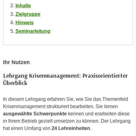
n
Inhalte
i
S
Zielgruppe
c
i
h
Hinweis
e
n
Seminarleitung
a
i
u
c
f
h
„
t
A
Ihr Nutzen
d
l
e
Lehrgang Krisenmanagement: Praxisorientierter
l
m
Überblick
e
D
a
a
k
In diesem Lehrgang erfahren Sie, wie Sie das Themenfeld
t
z
Krisenmanagement strukturiert bearbeiten. Sie lernen
e
e
ausgewählte Schwerpunkte
kennen und erarbeiten diese
n
p
in Ihrem Betrieb gezielt umsetzen zu können. Der Lehrgang
s
t
hat einen Umfang von
24 Lehreinheiten
.
c
i