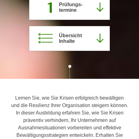
1
Prüfungs­
c
i
termine
h
m
t
m
e
u
n
Übersicht
n
Inhalte
S
g
i
v
e
e
,
r
d
w
a
e
s
n
s
d
Lernen Sie, wie Sie Krisen erfolgreich bewältigen
w
e
und die Resilienz Ihrer Organisation steigern können.
i
n
In dieser Ausbildung erfahren Sie, wie Sie Krisen
r
w
präventiv verhindern, Ihr Unternehmen auf
a
i
Ausnahmesituationen vorbereiten und effektive
u
r
Bewältigungsstrategien entwickeln. Erhalten Sie
c