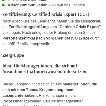
n
Krisenkommunikation
– worauf ist zu achten
d
E
e
Zertifizierung: Certified Krisis Expert (CCE)
U
n
-
Nach Abschluss des Lehrgangs haben Sie die Möglichkeit,
w
U
die
Zertifizierungsprüfung
zum
"Certified Crisis Expert"
i
S
abzulegen. Nach erfolgreicher Prüfung erhalten Sie das
r
A
Personenzertifikat nach Vorgaben der ISO 17024
durch
z
u
die WIFI Zertifizierungsstelle
i
n
e
t
Zielgruppe
l
e
o
Ideal für Manager:innen, die sich mit
r
r
Ausnahmesituationen auseinandersetzen
w
i
o
e
r
Dieser Lehrgang richtet sich an
alle Manager:innen, die
n
f
sich mit dem Thema Krisenmanagement
t
e
auseinandersetzen:
Risikomanager:innen,
i
n
Prozessmanager:innen, Qualitätsmanager:innen,
e
h