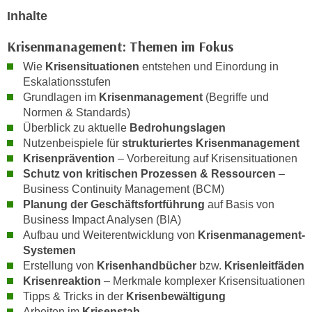
h
e
Inhalte
u
r
t
e
Krisenmanagement: Themen im Fokus
z
n
Wie
Krisensituationen
entstehen und Einordung in
a
“
Eskalationsstufen
b
k
Grundlagen im
Krisenmanagement
(Begriffe und
k
l
Normen & Standards)
o
i
Überblick zu aktuelle
Bedrohungslagen
m
Nutzenbeispiele für
strukturiertes Krisenmanagement
c
m
Krisenprävention
– Vorbereitung auf Krisensituationen
k
e
Schutz von kritischen Prozessen & Ressourcen
–
e
n
Business Continuity Management (BCM)
n
Planung der Geschäftsfortführung
auf Basis von
z
,
Business Impact Analysen (BIA)
w
v
Aufbau und Weiterentwicklung von
Krisenmanagement-
i
e
Systemen
s
r
Erstellung von
Krisenhandbücher
bzw.
Krisenleitfäden
c
w
Krisenreaktion
– Merkmale komplexer Krisensituationen
h
e
Tipps & Tricks in der
Krisenbewältigung
e
n
Arbeiten im
Krisenstab