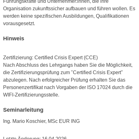
Führungskräfte und Unternehmer:innen, die ihre
r
a
Organisation zukunftssicher aufbauen und führen wollen. Es
t
b
werden keine spezifischen Ausbildungen, Qualifikationen
e
e
vorausgesetzt.
C
n
o
.
Hinweis
o
W
k
e
i
Zertifizierung: Certified Crisis Expert (CCE)
n
e
Nach Abschluss des Lehrgangs haben Sie die Möglichkeit,
n
s
die Zertifizierungsprüfung zum "Certified Crisis Expert"
S
z
abzulegen. Nach erfolgreicher Prüfung erhalten Sie das
i
u
Personenzertifikat nach Vorgaben der ISO 17024 durch die
e
A
WIFI-Zertifizierungsstelle.
d
n
e
a
Seminarleitung
r
l
C
Ing. Mario Koschier, MSc EUR ING
y
o
s
o
e
Letzte Änderung:
16.04.2026