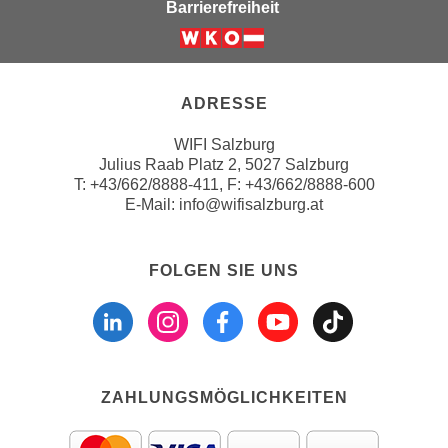
u
Barrierefreiheit
d
z
i
e
Weiter zur Website der Wirts
e
i
C
g
ADRESSE
o
e
o
WIFI Salzburg
n
Julius Raab Platz 2, 5027 Salzburg
k
.
T:
+43/662/8888-411
, F: +43/662/8888-600
i
U
E-Mail:
info@wifisalzburg.at
e
m
s
I
e
FOLGEN SIE UNS
h
r
n
Folgen sie uns a
Folgen sie u
Folgen si
Folgen 
Folge
h
e
o
n
b
d
e
a
ZAHLUNGSMÖGLICHKEITEN
n
r
e
ü