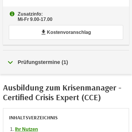
e
e
n
n
Zusatzinfo:
e
Mi-Fr 9.00-17.00
o
i
t
Kostenvoranschlag
n
w
s
e
e
n
t
d
z
Prüfungstermine
(
1
)
i
e
g
n
s
,
i
Ausbildung zum Krisenmanager -
w
n
Certified Crisis Expert (CCE)
e
d
l
.
c
W
INHALTSVERZEICHNIS
h
e
e
n
Ihr Nutzen
s