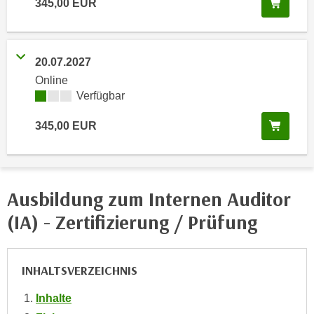
In de
345,00
EUR
n
h
u
C
r
o
C
20.07.2027
o
o
Online
k
o
Kursverfügbarkeit:
Verfügbar
i
k
e
i
In de
345,00
EUR
s
e
v
s
o
,
n
d
Ausbildung zum Internen Auditor
U
i
(IA) - Zertifizierung / Prüfung
S
e
-
f
a
ü
m
INHALTSVERZEICHNIS
r
e
d
Inhalte
r
i