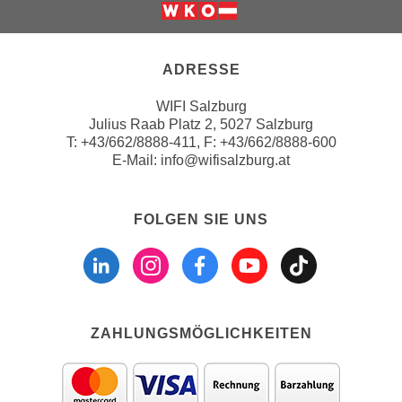
h
e
Weiter zur Website der Wirts
u
r
t
e
ADRESSE
z
n
a
“
WIFI Salzburg
b
k
Julius Raab Platz 2, 5027 Salzburg
k
T:
+43/662/8888-411
, F: +43/662/8888-600
l
o
E-Mail:
info@wifisalzburg.at
i
m
c
m
k
FOLGEN SIE UNS
e
e
Folgen sie uns a
Folgen sie u
Folgen si
Folgen 
Folge
n
n
z
,
w
v
i
e
s
ZAHLUNGSMÖGLICHKEITEN
r
c
w
h
e
e
n