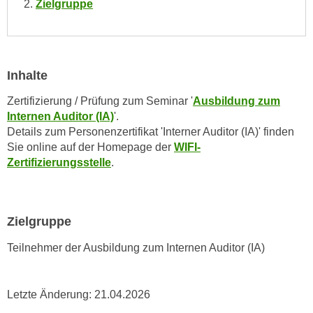
Zielgruppe
i
e
k
F
a
u
n
n
i
Inhalte
k
s
t
Zertifizierung / Prüfung zum Seminar '
Ausbildung zum
c
i
Internen Auditor (IA)
'.
h
o
Details zum Personenzertifikat 'Interner Auditor (IA)' finden
e
n
Sie online auf der Homepage der
WIFI-
n
d
Zertifizierungsstelle
.
U
e
n
r
t
W
Zielgruppe
e
e
r
b
Teilnehmer der Ausbildung zum Internen Auditor (IA)
n
s
e
e
h
Letzte Änderung:
21.04.2026
i
m
t