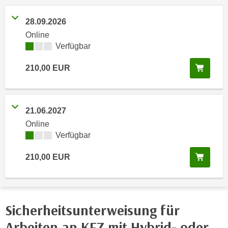
n
h
u
28.09.2026
C
r
Online
o
C
Kursverfügbarkeit:
Verfügbar
o
o
k
o
In de
210,00
EUR
i
k
e
i
s
e
v
21.06.2027
s
o
Online
,
n
Kursverfügbarkeit:
Verfügbar
d
U
i
In de
210,00
EUR
S
e
-
f
a
ü
m
r
Sicherheitsunterweisung für
e
d
r
Arbeiten an KFZ mit Hybrid- oder
i