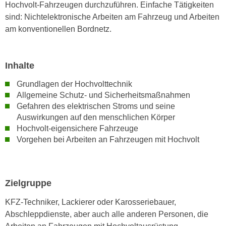
Hochvolt-Fahrzeugen durchzuführen. Einfache Tätigkeiten
e
e
sind: Nichtelektronische Arbeiten am Fahrzeug und Arbeiten
n
n
am konventionellen Bordnetz.
e
o
i
t
n
w
Inhalte
s
e
e
Grundlagen der Hochvolttechnik
n
t
Allgemeine Schutz- und Sicherheitsmaßnahmen
d
z
Gefahren des elektrischen Stroms und seine
i
e
Auswirkungen auf den menschlichen Körper
g
Hochvolt-eigensichere Fahrzeuge
n
s
Vorgehen bei Arbeiten an Fahrzeugen mit Hochvolt
,
i
w
n
e
d
l
.
Zielgruppe
c
W
h
KFZ-Techniker, Lackierer oder Karosseriebauer,
e
e
Abschleppdienste, aber auch alle anderen Personen, die
n
s