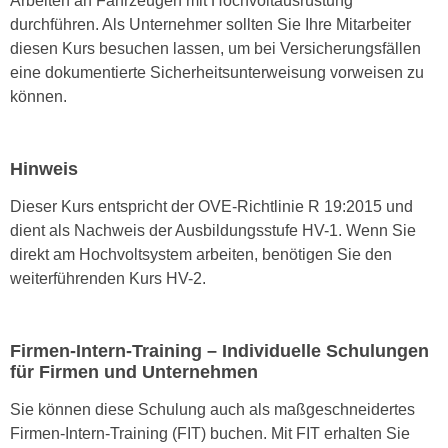
Arbeiten an Fahrzeugen mit Hochvoltausrüstung
n
i
durchführen. Als Unternehmer sollten Sie Ihre Mitarbeiter
S
c
diesen Kurs besuchen lassen, um bei Versicherungsfällen
i
h
eine dokumentierte Sicherheitsunterweisung vorweisen zu
e
n
können.
a
i
u
c
f
h
Hinweis
„
t
A
Dieser Kurs entspricht der OVE-Richtlinie R 19:2015 und
d
l
dient als Nachweis der Ausbildungsstufe HV-1. Wenn Sie
e
l
direkt am Hochvoltsystem arbeiten, benötigen Sie den
m
e
weiterführenden Kurs HV-2.
D
a
a
k
t
z
Firmen-Intern-Training – Individuelle Schulungen
e
e
für Firmen und Unternehmen
n
p
s
Sie können diese Schulung auch als maßgeschneidertes
t
c
Firmen-Intern-Training (FIT) buchen. Mit FIT erhalten Sie
i