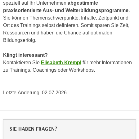
h
speziell auf Ihr Unternehmen
abgestimmte
e
u
praxisorientierte Aus- und Weiterbildungsprogramme.
r
t
Sie können Themenschwerpunkte, Inhalte, Zeitpunkt und
e
z
Ort des Trainings selbst definieren. Somit sparen Sie Zeit,
n
a
Ressourcen und haben die Chance auf optimalen
“
b
Bildungserfolg.
k
k
l
o
Klingt interessant?
i
m
Kontaktieren Sie
Elisabeth Krempl
für mehr Informationen
c
m
zu Trainings, Coachings oder Workshops.
k
e
e
n
n
z
Letzte Änderung:
02.07.2026
,
w
v
i
e
s
r
c
w
SIE HABEN FRAGEN?
h
e
e
n