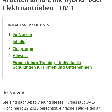
i
e
Elektroantrieben - HV-1
k
F
a
u
n
n
INHALTSVERZEICHNIS
i
k
s
t
Ihr Nutzen
c
i
Inhalte
h
o
Zielgruppe
e
n
n
Hinweis
d
U
Firmen-Intern-Training – Individuelle
e
Schulungen für Firmen und Unternehmen
n
r
t
W
e
e
r
b
n
Ihr Nutzen
s
e
e
Sie sind nach Absolvierung dieses Kurses laut OVE-
h
i
Richtlinie R 19:2015 berechtigt, einfache Tätigkeiten an
m
t