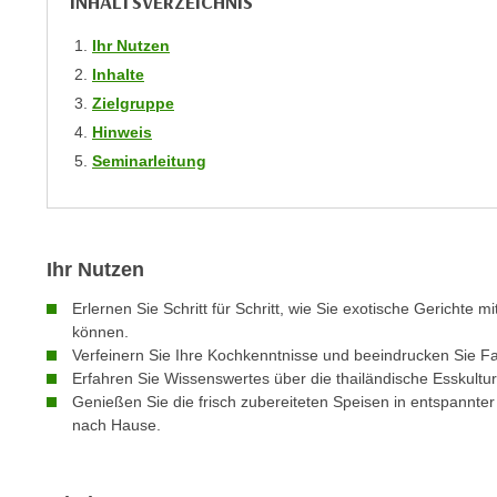
INHALTSVERZEICHNIS
m
t
e
Ihr Nutzen
e
n
n
Inhalte
e
o
Zielgruppe
i
t
Hinweis
n
w
Seminarleitung
s
e
e
n
t
d
z
i
Ihr Nutzen
e
g
n
Erlernen Sie Schritt für Schritt, wie Sie exotische Gerichte
s
,
können.
i
Verfeinern Sie Ihre Kochkenntnisse und beeindrucken Sie F
w
n
Erfahren Sie Wissenswertes über die thailändische Esskultur
e
d
Genießen Sie die frisch zubereiteten Speisen in entspannt
l
.
nach Hause.
c
W
h
e
e