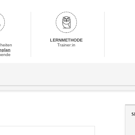
LERNMETHODE
nheiten
Trainer:in
für Veranstaltung 41425016
nplan
nende
S