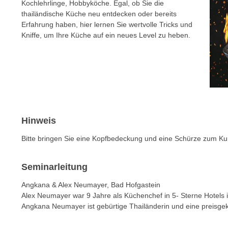
c
Kochlehrlinge, Hobbyköche. Egal, ob Sie die
i
h
thailändische Küche neu entdecken oder bereits
e
Erfahrung haben, hier lernen Sie wertvolle Tricks und
u
r
Kniffe, um Ihre Küche auf ein neues Level zu heben.
t
e
z
n
a
“
b
k
k
l
o
i
m
c
Hinweis
m
k
e
Bitte bringen Sie eine Kopfbedeckung und eine Schürze zum Kur
e
n
n
z
,
Seminarleitung
w
v
i
Angkana & Alex Neumayer, Bad Hofgastein
e
Alex Neumayer war 9 Jahre als Küchenchef in 5- Sterne Hotels 
s
r
Angkana Neumayer ist gebürtige Thailänderin und eine preisgek
c
w
h
e