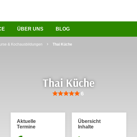
CE
ÜBER UNS
BLOG
urse & Kochausbildungen
Thai Küche
Thai Küche
Bewertung: Anzahl 6, Durchschnittliche Be
6
Aktuelle
Übersicht
Termine
Inhalte