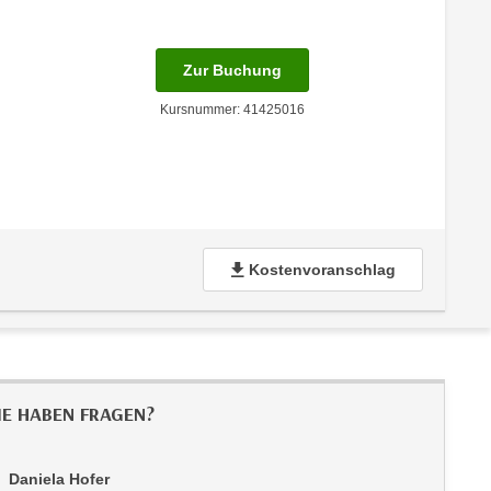
für Termin: 03.04.2027 mit
Zur Buchung
Kursnummer: 41425016
Kostenvoranschlag
IE HABEN FRAGEN?
Daniela Hofer