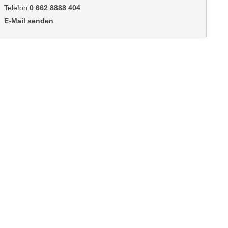
Telefon
0 662 8888 404
E-Mail senden
an Daniela Hofer: mailto:dhofer@wifisalzburg.at