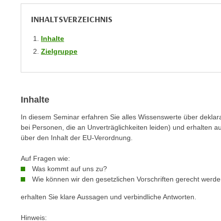
m
t
e
INHALTSVERZEICHNIS
e
n
n
Inhalte
e
o
Zielgruppe
i
t
n
w
s
e
e
n
Inhalte
t
d
z
i
In diesem Seminar erfahren Sie alles Wissenswerte über deklara
e
bei Personen, die an Unverträglichkeiten leiden) und erhalten a
g
n
über den Inhalt der EU-Verordnung.
s
,
i
Auf Fragen wie:
w
n
Was kommt auf uns zu?
e
d
Wie können wir den gesetzlichen Vorschriften gerecht werd
l
.
c
erhalten Sie klare Aussagen und verbindliche Antworten.
W
h
e
Hinweis:
e