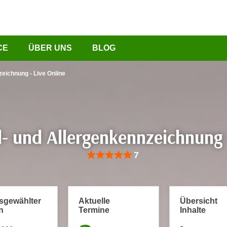
CE
ÜBER UNS
BLOG
eichnung - Live Online
- und Allergenkennzeichnung 
Bewertung: Anzahl 7, Durchschnittliche Be
7
usgewählter
Aktuelle
Übersicht
n
Termine
Inhalte