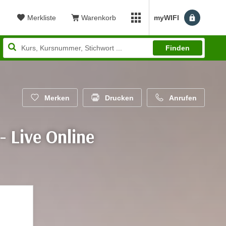
Merkliste
Warenkorb
myWIFI
Benutzerm
myWIFI Apps öffnen
Finden
Merken
Drucken
Anrufen
- Live Online
wertung: 5,00