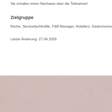
n
Sie erhalten einen Nachweis über die Teilnahme!
s
n
i
S
c
Zielgruppe
i
h
e
Köche, Servicefachkräfte, F&B Manager, Hoteliers, Gastronomen
n
a
i
u
Letzte Änderung:
27.04.2026
c
f
h
„
t
A
d
l
e
l
m
e
D
a
a
k
t
z
e
e
n
p
s
t