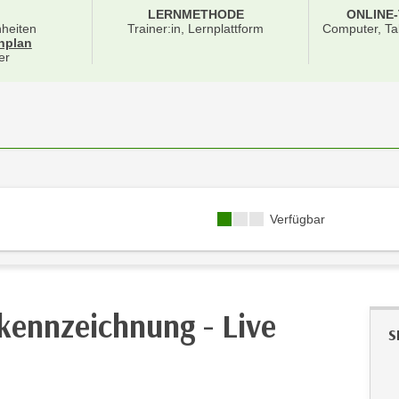
LERNMETHODE
ONLINE
nheiten
Trainer:in, Lernplattform
Computer, Ta
für Veranstaltung 41539016
nplan
er
Kursverfügbarkeit:
Verfügbar
kennzeichnung - Live
S