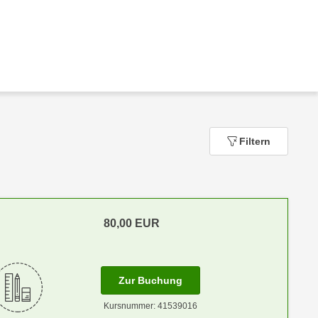
Filtern
80,00
EUR
für Termin: 12.11.2026 mit
Zur Buchung
Kursnummer: 41539016