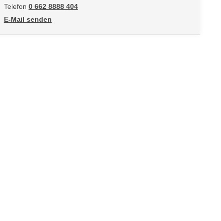
Telefon
0 662 8888 404
E-Mail senden
an Daniela Hofer: mailto:dhofer@wifisalzburg.at