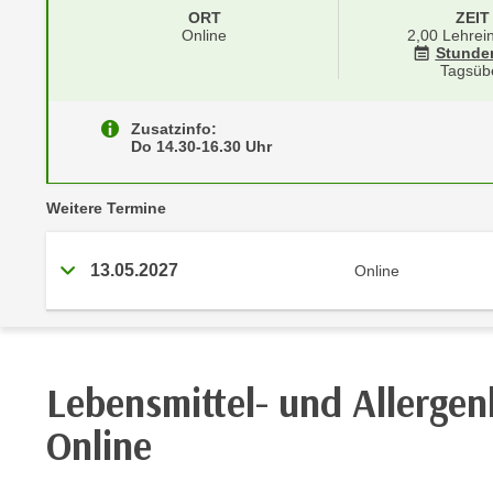
r
i
ORT
ZEIT
i
Online
2,00 Lehrei
e
Stunde
k
F
Tagsüb
a
u
n
n
Zusatzinfo:
i
k
Do 14.30-16.30 Uhr
s
t
c
i
vergangene
Weitere
Termine
h
o
e
n
n
13.05.2027
Online
d
U
e
n
r
t
W
e
e
Lebensmittel- und Allergen
r
b
n
Online
s
e
e
h
i