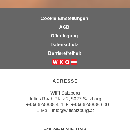
r
a
t
b
e
Cookie-Einstellungen
e
C
AGB
n
o
.
Offenlegung
o
W
k
Datenschutz
e
i
Barrierefreiheit
n
e
n
s
Weiter zur Website der Wirts
S
z
i
u
ADRESSE
e
A
d
n
WIFI Salzburg
e
Julius Raab Platz 2, 5027 Salzburg
a
r
T:
+43/662/8888-411
, F: +43/662/8888-600
l
E-Mail:
info@wifisalzburg.at
C
y
o
s
o
e
FOLGEN SIE UNS