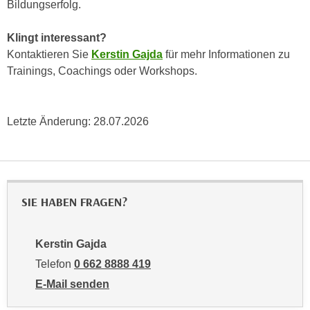
Bildungserfolg.
h
e
u
r
Klingt interessant?
t
e
Kontaktieren Sie
Kerstin Gajda
für mehr Informationen zu
z
n
Trainings, Coachings oder Workshops.
a
“
b
k
k
l
o
Letzte Änderung:
28.07.2026
i
m
c
m
k
e
e
n
n
SIE HABEN FRAGEN?
z
,
w
v
i
e
Kerstin Gajda
s
r
Telefon
0 662 8888 419
c
w
E-Mail senden
h
e
an Kerstin Gajda: mailto:kgajda@wifisalzburg.at
e
n