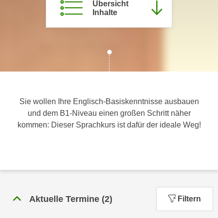
Übersicht
c
i
Inhalte
h
m
t
m
e
u
n
n
S
g
i
v
e
e
,
Sie wollen Ihre Englisch-Basiskenntnisse ausbauen
r
d
und dem B1-Niveau einen großen Schritt näher
w
a
kommen: Dieser Sprachkurs ist dafür der ideale Weg!
e
s
n
s
d
w
e
i
n
r
w
a
i
Aktuelle Termine
(
2
)
Filtern
u
r
c