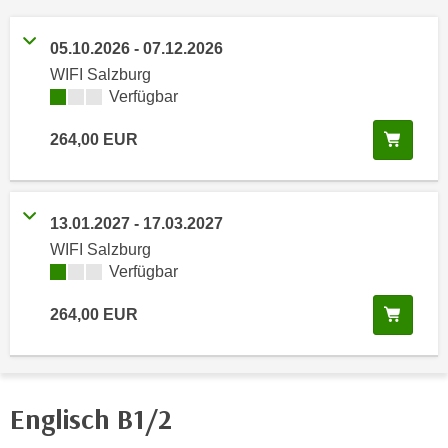
n
h
u
C
05.10.2026
-
07.12.2026
r
o
WIFI Salzburg
C
o
Kursverfügbarkeit:
Verfügbar
o
k
o
In de
264,00
EUR
i
k
e
i
s
e
v
s
13.01.2027
-
17.03.2027
o
,
WIFI Salzburg
n
d
Kursverfügbarkeit:
Verfügbar
U
i
S
In de
264,00
EUR
e
-
f
a
ü
m
r
e
Englisch B1/2
d
r
i