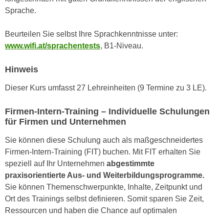
n
Sprache.
i
S
c
i
Beurteilen Sie selbst Ihre Sprachkenntnisse unter:
h
e
www.wifi.at/sprachentests
, B1-Niveau.
n
a
i
u
Hinweis
c
f
h
„
Dieser Kurs umfasst 27 Lehreinheiten (9 Termine zu 3 LE).
t
A
d
l
Firmen-Intern-Training – Individuelle Schulungen
e
l
für Firmen und Unternehmen
m
e
Sie können diese Schulung auch als maßgeschneidertes
D
a
Firmen-Intern-Training (FIT) buchen. Mit FIT erhalten Sie
a
k
speziell auf Ihr Unternehmen
abgestimmte
t
z
praxisorientierte Aus- und Weiterbildungsprogramme.
e
e
Sie können Themenschwerpunkte, Inhalte, Zeitpunkt und
n
p
Ort des Trainings selbst definieren. Somit sparen Sie Zeit,
s
t
Ressourcen und haben die Chance auf optimalen
c
i