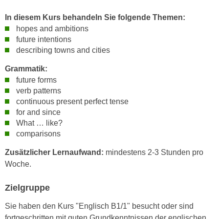
e
e
In diesem Kurs behandeln Sie folgende Themen:
n
n
hopes and ambitions
e
o
future intentions
i
t
describing towns and cities
n
w
s
Grammatik:
e
e
future forms
n
t
verb patterns
d
z
continuous present perfect tense
i
for and since
e
g
What … like?
n
s
comparisons
,
i
w
n
Zusätzlicher Lernaufwand:
mindestens 2-3 Stunden pro
e
d
Woche.
l
.
c
Zielgruppe
W
h
e
Sie haben den Kurs "Englisch B1/1" besucht oder sind
e
n
fortgeschritten mit guten Grundkenntnissen der englischen
s