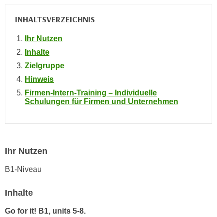
i
e
k
INHALTSVERZEICHNIS
F
a
u
n
Ihr Nutzen
n
i
Inhalte
k
s
t
Zielgruppe
c
i
Hinweis
h
o
Firmen-Intern-Training – Individuelle
e
n
Schulungen für Firmen und Unternehmen
n
d
U
e
n
r
t
W
Ihr Nutzen
e
e
r
B1-Niveau
b
n
s
e
Inhalte
e
h
i
Go for it! B1, units 5-8.
m
t