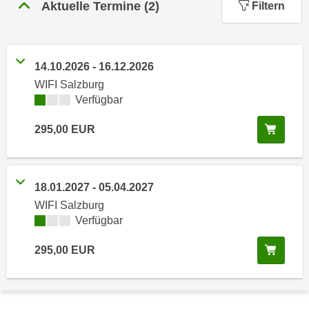
n
Aktuelle Termine
(
2
)
Filtern
h
u
C
r
o
C
o
14.10.2026
-
16.12.2026
o
k
WIFI Salzburg
o
i
Kursverfügbarkeit:
Verfügbar
k
e
i
In de
295,00
EUR
s
e
v
s
o
,
n
d
18.01.2027
-
05.04.2027
U
i
WIFI Salzburg
S
e
Kursverfügbarkeit:
Verfügbar
-
f
a
In de
295,00
EUR
ü
m
r
e
d
r
i