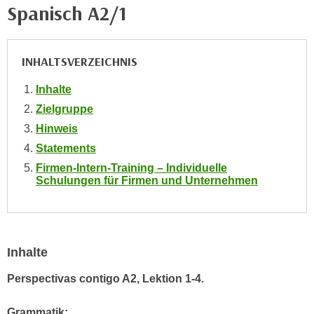
i
Spanisch A2/1
e
k
F
a
u
n
INHALTSVERZEICHNIS
n
i
k
s
Inhalte
t
c
Zielgruppe
i
h
o
Hinweis
e
n
Statements
n
d
Firmen-Intern-Training – Individuelle
U
e
Schulungen für Firmen und Unternehmen
n
r
t
W
e
e
r
b
Inhalte
n
s
e
Perspectivas contigo A2, Lektion 1-4.
e
h
i
m
Grammatik:
t