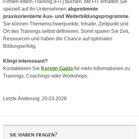
Firmen-Intern-Training (FIT) buchen. Mit FIT erhalten Sie
h
e
speziell auf Ihr Unternehmen
abgestimmte
u
r
praxisorientierte Aus- und Weiterbildungsprogramme.
t
e
Sie können Themenschwerpunkte, Inhalte, Zeitpunkt und
z
n
Ort des Trainings selbst definieren. Somit sparen Sie Zeit,
a
“
Ressourcen und haben die Chance auf optimalen
b
k
Bildungserfolg.
k
l
o
i
Klingt interessant?
m
c
Kontaktieren Sie
Kerstin Gajda
für mehr Informationen zu
m
k
Trainings, Coachings oder Workshops.
e
e
n
n
z
,
Letzte Änderung:
20.03.2026
w
v
i
e
s
r
c
w
h
e
SIE HABEN FRAGEN?
e
n