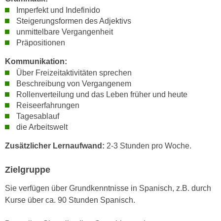
e
Imperfekt und Indefinido
e
n
Steigerungsformen des Adjektivs
n
e
unmittelbare Vergangenheit
o
Präpositionen
i
t
n
w
Kommunikation:
s
e
Über Freizeitaktivitäten sprechen
e
n
Beschreibung von Vergangenem
t
d
Rollenverteilung und das Leben früher und heute
z
Reiseerfahrungen
i
e
Tagesablauf
g
n
die Arbeitswelt
s
,
i
Zusätzlicher Lernaufwand:
2-3 Stunden pro Woche.
w
n
e
d
Zielgruppe
l
.
c
Sie verfügen über Grundkenntnisse in Spanisch, z.B. durch
W
h
Kurse über ca. 90 Stunden Spanisch.
e
e
n
s