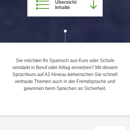
Übersicht
c
i
Inhalte
h
m
t
m
e
u
n
n
S
g
i
v
e
e
,
Sie möchten Ihr Spanisch aus Kurs oder Schule
r
d
verstärkt in Beruf oder Alltag einsetzen? Mit diesem
w
a
Sprachkurs auf A2-Niveau beherrschen Sie schnell
e
s
vertraute Themen auch in der Fremdsprache und
n
s
gewinnen beim Sprechen an Sicherheit.
d
w
e
i
n
r
w
a
i
u
r
c