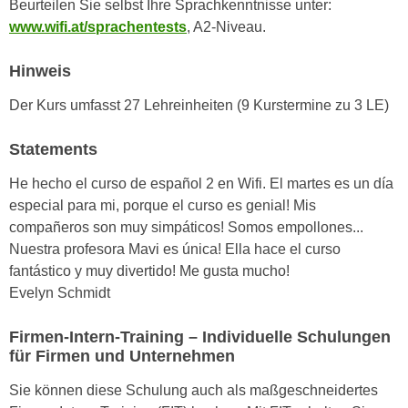
Beurteilen Sie selbst Ihre Sprachkenntnisse unter:
n
i
www.wifi.at/sprachentests
, A2-Niveau.
S
c
i
h
Hinweis
e
n
a
Der Kurs umfasst 27 Lehreinheiten (9 Kurstermine zu 3 LE)
i
u
c
f
Statements
h
„
t
A
He hecho el curso de español 2 en Wifi. El martes es un día
d
l
especial para mi, porque el curso es genial! Mis
e
l
compañeros son muy simpáticos! Somos empollones...
m
e
Nuestra profesora Mavi es única! Ella hace el curso
D
a
fantástico y muy divertido! Me gusta mucho!
a
k
Evelyn Schmidt
t
z
e
e
Firmen-Intern-Training – Individuelle Schulungen
n
für Firmen und Unternehmen
p
s
t
Sie können diese Schulung auch als maßgeschneidertes
c
i