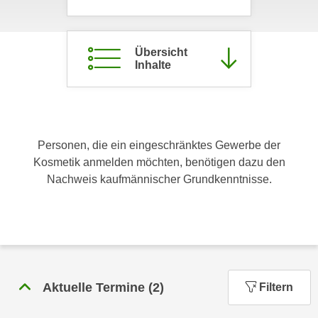
c
i
h
m
t
m
Übersicht
e
Inhalte
u
n
n
S
g
i
v
e
e
Personen, die ein eingeschränktes Gewerbe der
,
r
Kosmetik anmelden möchten, benötigen dazu den
d
w
Nachweis kaufmännischer Grundkenntnisse.
a
e
s
n
s
d
w
e
i
n
r
w
a
Aktuelle Termine
(
2
)
Filtern
i
u
r
c