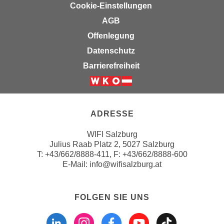
Cookie-Einstellungen
n
d
E
AGB
e
U
n
Offenlegung
-
w
Datenschutz
U
i
Barrierefreiheit
S
r
A
z
Weiter zur Website der Wirts
u
i
n
e
ADRESSE
t
l
e
o
WIFI Salzburg
r
r
Julius Raab Platz 2, 5027 Salzburg
w
T:
+43/662/8888-411
, F: +43/662/8888-600
i
o
E-Mail:
info@wifisalzburg.at
e
r
n
f
t
FOLGEN SIE UNS
e
i
Folgen sie uns a
Folgen sie u
Folgen si
Folgen 
Folge
n
e
h