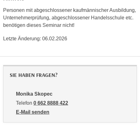
n
i
S
Personen mit abgeschlossener kaufmännischer Ausbildung,
c
i
Unternehmerprüfung, abgeschlossener Handelsschule etc.
h
e
benötigen dieses Seminar nicht!
n
a
i
Letzte Änderung:
06.02.2026
u
c
f
h
„
t
A
d
l
SIE HABEN FRAGEN?
e
l
m
e
D
a
Monika Skopec
a
k
Telefon
0 662 8888 422
t
z
E-Mail senden
e
e
an Monika Skopec: mailto:mskopec@wifisalzburg.at
n
p
s
t
c
i