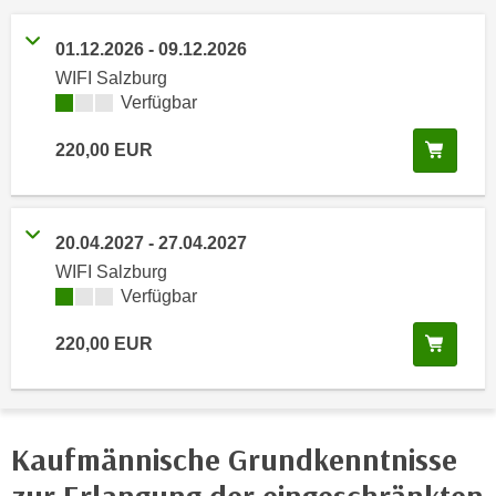
n
h
u
01.12.2026
-
09.12.2026
C
r
WIFI Salzburg
o
C
Kursverfügbarkeit:
Verfügbar
o
o
k
o
In de
220,00
EUR
i
k
e
i
s
e
v
20.04.2027
-
27.04.2027
s
o
WIFI Salzburg
,
n
Kursverfügbarkeit:
Verfügbar
d
U
i
In de
220,00
EUR
S
e
-
f
a
ü
m
r
e
Kaufmännische Grundkenntnisse
d
r
i