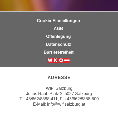
a
h
t
m
e
e
Cookie-Einstellungen
n
O
AGB
a
n
u
Offenlegung
l
c
i
Datenschutz
h
n
Barrierefreiheit
a
e
n
-
Weiter zur Website der Wirts
U
J
n
o
ADRESSE
t
u
e
r
WIFI Salzburg
r
Julius Raab Platz 2, 5027 Salzburg
n
n
T:
+43/662/8888-411
, F: +43/662/8888-600
e
E-Mail:
info@wifisalzburg.at
e
y
h
z
m