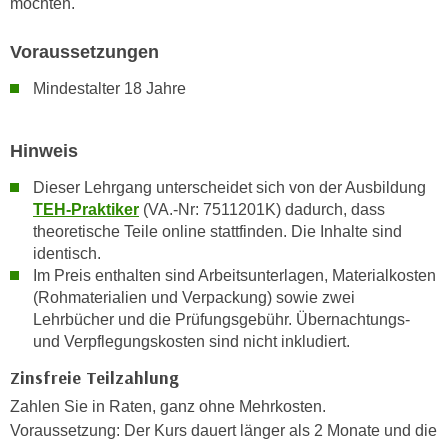
möchten.
k
z
i
w
Voraussetzungen
e
e
-
c
Mindestalter 18 Jahre
S
k
e
e
Hinweis
t
n
z
u
Dieser Lehrgang unterscheidet sich von der Ausbildung
u
n
TEH-Praktiker
(VA.-Nr: 7511201K) dadurch, dass
n
d
theoretische Teile online stattfinden. Die Inhalte sind
g
identisch.
u
z
Im Preis enthalten sind Arbeitsunterlagen, Materialkosten
m
u
(Rohmaterialien und Verpackung) sowie zwei
f
s
Lehrbücher und die Prüfungsgebühr. Übernachtungs-
ü
und Verpflegungskosten sind nicht inkludiert.
t
r
i
S
Zinsfreie Teilzahlung
m
i
Zahlen Sie in Raten, ganz ohne Mehrkosten.
m
e
Voraussetzung: Der Kurs dauert länger als 2 Monate und die
e
r