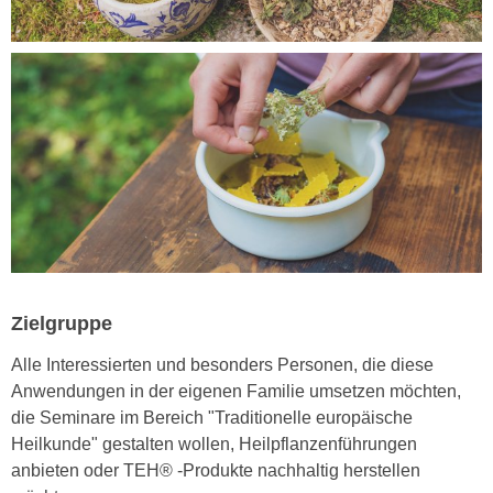
r
a
t
b
e
e
C
n
o
.
o
W
k
e
i
n
e
n
s
S
z
i
u
e
Zielgruppe
A
d
n
Alle Interessierten und besonders Personen, die diese
e
a
Anwendungen in der eigenen Familie umsetzen möchten,
r
l
die Seminare im Bereich "Traditionelle europäische
C
y
Heilkunde" gestalten wollen, Heilpflanzenführungen
o
s
anbieten oder TEH® -Produkte nachhaltig herstellen
o
e