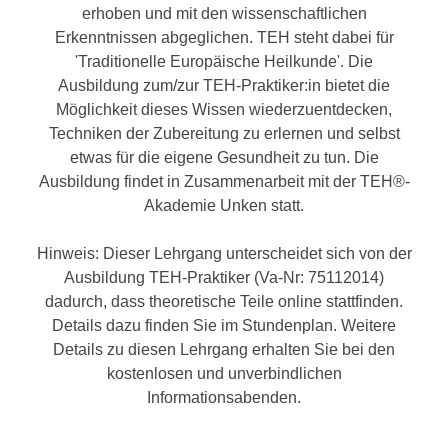
n
erhoben und mit den wissenschaftlichen
h
u
Erkenntnissen abgeglichen. TEH steht dabei für
C
r
'Traditionelle Europäische Heilkunde'. Die
o
C
Ausbildung zum/zur TEH-Praktiker:in bietet die
o
o
Möglichkeit dieses Wissen wiederzuentdecken,
k
o
Techniken der Zubereitung zu erlernen und selbst
i
k
etwas für die eigene Gesundheit zu tun. Die
e
i
Ausbildung findet in Zusammenarbeit mit der TEH®-
s
e
Akademie Unken statt.
v
s
o
,
Hinweis: Dieser Lehrgang unterscheidet sich von der
n
d
Ausbildung TEH-Praktiker (Va-Nr: 75112014)
U
i
dadurch, dass theoretische Teile online stattfinden.
S
e
Details dazu finden Sie im Stundenplan. Weitere
-
f
Details zu diesen Lehrgang erhalten Sie bei den
a
ü
kostenlosen und unverbindlichen
m
r
Informationsabenden.
e
d
r
i