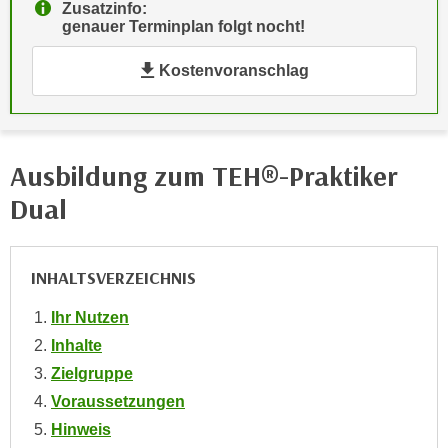
n
Zusatzinfo:
i
genauer Terminplan folgt nocht!
S
c
i
Kostenvoranschlag
h
e
n
a
i
u
c
f
h
Ausbildung zum TEH®-Praktiker
„
t
A
Dual
d
l
e
l
m
e
INHALTSVERZEICHNIS
D
a
a
Ihr Nutzen
k
t
z
Inhalte
e
e
Zielgruppe
n
p
Voraussetzungen
s
t
Hinweis
c
i