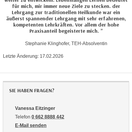
weiter zu entwickeln. Lebenslangen Lernen bedeutet
u
für mich, mir immer neue Ziele zu stecken. der
d
z
Lehrgang zur traditionellen Heilkunde war ein
i
e
äußerst spannender Lehrgang mit sehr erfahrenen,
e
i
kompetenten Lehrkräften. Vor allem der hohe
C
g
Praxisanteil begeisterte mich.
o
e
o
Stephanie Klinghofer, TEH-Absolventin
n
k
.
i
Letzte Änderung:
17.02.2026
U
e
m
s
I
e
h
r
n
SIE HABEN FRAGEN?
h
e
o
n
b
d
Vanessa Eitzinger
e
a
Telefon
0 662 8888 442
n
r
E-Mail senden
e
ü