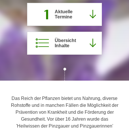
c
i
1
h
Aktuelle
m
Termine
t
m
e
u
n
n
S
Übersicht
g
Inhalte
i
v
e
e
,
r
d
w
a
e
s
n
s
d
w
e
Das Reich der Pflanzen bietet uns Nahrung, diverse
i
n
Rohstoffe und in manchen Fällen die Möglichkeit der
r
w
Prävention von Krankheit und die Förderung der
a
i
Gesundheit. Vor über 16 Jahren wurde das
u
r
'Heilwissen der Pinzgauer und Pinzgauerinnen'
c