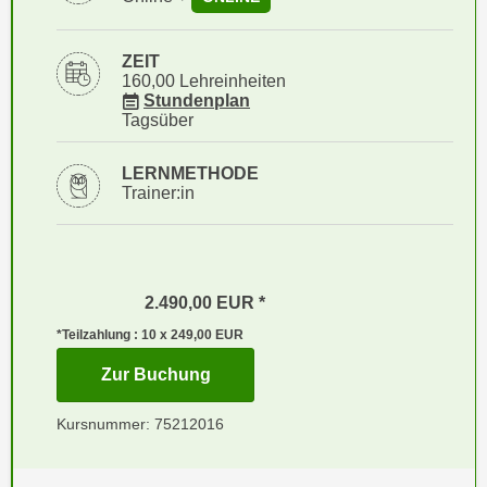
e
e
n
n
ZEIT
e
o
160,00 Lehreinheiten
i
für Veranstaltung 75212016
Stundenplan
t
Tagsüber
n
w
s
e
e
LERNMETHODE
n
Trainer:in
t
d
z
i
e
g
n
s
2.490,00
EUR
,
i
w
*Teilzahlung : 10 x 249,00
EUR
n
e
d
für Termin: 29.01.2027 - 11.09.2
Zur Buchung
l
.
c
W
Kursnummer: 75212016
h
e
e
n
s