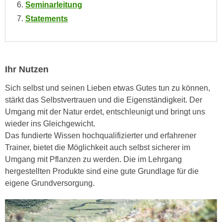
h
Seminarleitung
e
u
Statements
r
t
e
z
n
a
“
b
k
Ihr Nutzen
k
l
o
Sich selbst und seinen Lieben etwas Gutes tun zu können,
i
m
stärkt das Selbstvertrauen und die Eigenständigkeit. Der
c
m
Umgang mit der Natur erdet, entschleunigt und bringt uns
k
e
wieder ins Gleichgewicht.
e
n
Das fundierte Wissen hochqualifizierter und erfahrener
n
z
Trainer, bietet die Möglichkeit auch selbst sicherer im
,
w
Umgang mit Pflanzen zu werden. Die im Lehrgang
v
i
hergestellten Produkte sind eine gute Grundlage für die
e
s
eigene Grundversorgung.
r
c
w
h
e
e
n