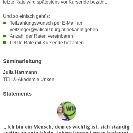
letzte Rate wird spätestens vor Kursende bezahlt.
n
e
,
l
Und so einfach geht’s:
g
e
Teilzahlungswunsch per E-Mail an
e
v
veitzinger@wifisalzburg.at bekannt geben
l
a
Anzahl der Raten vereinbaren
a
n
Letzte Rate mit Kursende bezahlen
n
t
g
e
Seminarleitung
e
I
n
n
Julia Hartmann
I
h
TEH®-Akademie Unken
h
a
r
l
Statements
e
t
d
e
u
a
r
n
c
Ich bin ein Mensch, dem es wichtig ist, sich ständig
z
h