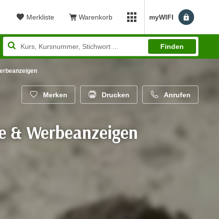
Merkliste
Warenkorb
myWIFI
Benutzerm
myWIFI Apps öffnen
Finden
 Werbeanzeigen
Merken
Drucken
Anrufen
xte & Werbeanzeigen
wertung: 5,00