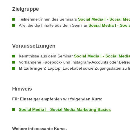
c
i
h
Zielgruppe
e
u
r
Teilnehmer:innen des Seminars
Social Media I - Social M
t
e
Alle, die die Inhalte aus dem Seminar
Social Media I - Soc
z
n
a
“
b
k
Voraussetzungen
k
l
Kenntnisse aus dem Seminar
Social Media I - Social Medi
o
i
Vorhandene Facebook- und Instagram-Accounts oder Betre
m
c
Mitzubringen:
Laptop, Ladekabel sowie Zugangsdaten zu 
m
k
e
e
n
n
Hinweis
z
,
w
Für Einsteiger empfehlen wir folgenden Kurs:
v
i
e
Social Media I - Social Media Marketing Basics
s
r
c
w
h
e
Weitere interessante Kurse: