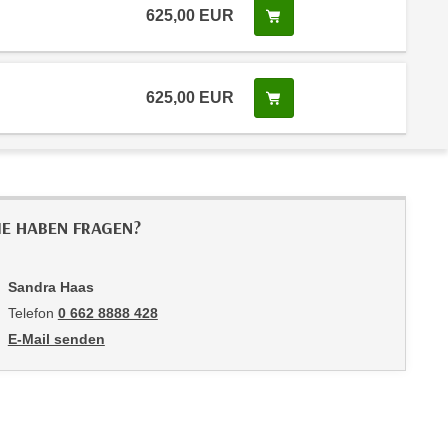
625,00
EUR
In den Warenkorb legen
625,00
EUR
In den Warenkorb legen
IE HABEN FRAGEN?
Sandra Haas
Telefon
0 662 8888 428
E-Mail senden
an Sandra Haas: mailto:shaas@wifisalzburg.at