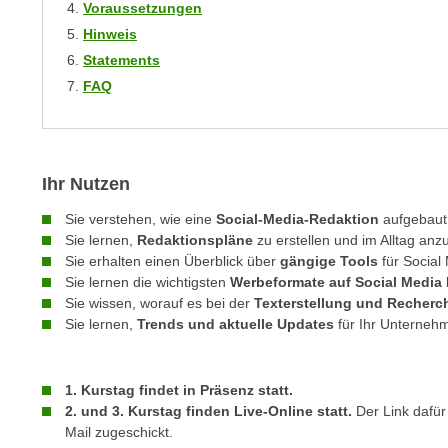
Voraussetzungen
m
t
Hinweis
e
e
n
Statements
n
e
FAQ
o
i
t
n
w
s
e
e
Ihr Nutzen
n
t
d
Sie verstehen, wie eine
Social-Media-Redaktion
aufgebaut 
z
i
Sie lernen,
Redaktionspläne
zu erstellen und im Alltag an
e
g
Sie erhalten einen Überblick über
gängige Tools
für Social
n
Sie lernen die wichtigsten
Werbeformate auf Social Media
s
,
Sie wissen, worauf es bei der
Texterstellung und Recherc
i
w
Sie lernen,
Trends und aktuelle Updates
für Ihr Unternehm
n
e
d
l
.
1. Kurstag findet in Präsenz statt.
c
W
2. und 3. Kurstag finden Live-Online statt.
Der Link dafür
h
e
Mail zugeschickt.
e