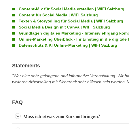
e
n
Content-Mix für Social Media erstellen | WIFI Salzburg
n
d
Content für Social Media | WIFI Salzburg
E
e
Texten & Storytelling für Social Media | WIFI Salzburg
U
n
Social Media Design mit Canva | WIFI Salzburg
-
w
Grundlagen digitales Marketing - Intensivlehrgang komp
U
Online-Marketing Überblick - Ihr Einstieg in die digitale
i
S
Datenschutz & KI Online-Marketing | WIFI Sazburg
r
A
z
u
i
Statements
n
e
t
l
"War eine sehr gelungene und informative Veranstaltung. Wir ha
e
o
weiteren Arbeitsalltag mit Sicherheit sehr hilfreich sein werden. 
r
r
w
i
o
FAQ
e
r
n
f
t
Muss ich etwas zum Kurs mitbringen?
e
i
n