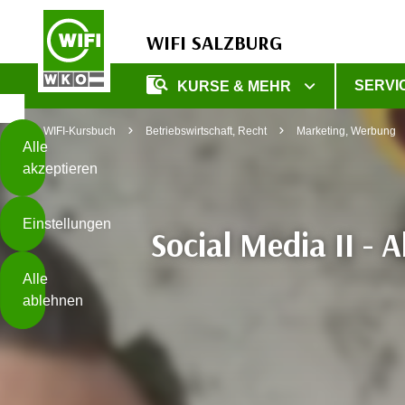
WIFI SALZBURG
Diese
SERVI
KURSE & MEHR
Seite
Zum Inhalt springen
Zur Fußzeile springen
verwendet
WIFI-Kursbuch
Betriebswirtschaft, Recht
Marketing, Werbung
Cookies
Alle
akzeptieren
O
h
Einstellungen
n
Social Media II - 
e
B
I
Alle
i
h
ablehnen
t
r
t
e
Weiterlesen
e
Z
b
u
e
s