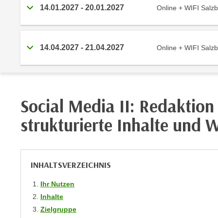
r
i
14.01.2027
-
20.01.2027
Online + WIFI Sa
i
e
k
F
a
u
14.04.2027
-
21.04.2027
Online + WIFI Sa
n
n
i
k
s
t
c
i
h
o
Social Media II: Redaktion 
e
n
n
strukturierte Inhalte und
d
U
e
n
r
t
W
INHALTSVERZEICHNIS
e
e
r
b
Ihr Nutzen
n
s
Inhalte
e
e
Zielgruppe
h
i