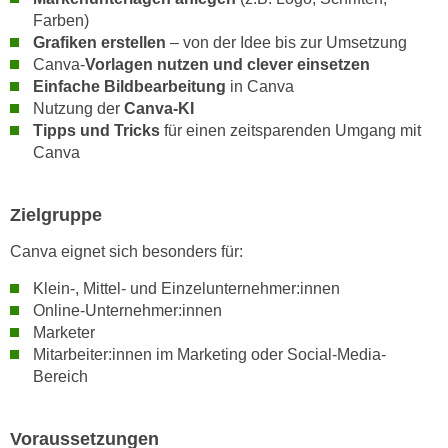
n
Farben)
d
E
Grafiken erstellen
– von der Idee bis zur Umsetzung
e
U
Canva-
Vorlagen nutzen und clever einsetzen
n
Einfache Bildbearbeitung
in Canva
-
w
Nutzung der
Canva-KI
U
i
Tipps und Tricks
für einen zeitsparenden Umgang mit
S
r
Canva
A
z
u
i
n
Zielgruppe
e
t
l
Canva eignet sich besonders für:
e
o
r
r
Klein-, Mittel- und Einzelunternehmer:innen
w
Online-Unternehmer:innen
i
o
Marketer
e
r
Mitarbeiter:innen im Marketing oder Social-Media-
n
f
Bereich
t
e
i
n
e
Voraussetzungen
h