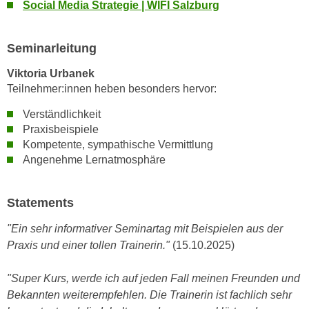
k
Social Media Strategie | WIFI Salzburg
z
i
w
e
e
Seminarleitung
-
c
S
Viktoria Urbanek
k
e
Teilnehmer:innen heben besonders hervor:
e
t
n
Verständlichkeit
z
u
Praxisbeispiele
u
n
Kompetente, sympathische Vermittlung
n
d
Angenehme Lernatmosphäre
g
u
z
m
Statements
u
f
s
ü
"Ein sehr informativer Seminartag mit Beispielen aus der
t
r
Praxis und einer tollen Trainerin."
(15.10.2025)
i
S
m
i
"Super Kurs, werde ich auf jeden Fall meinen Freunden und
m
e
Bekannten weiterempfehlen. Die Trainerin ist fachlich sehr
e
r