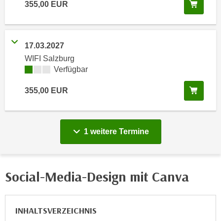
In de
355,00
EUR
e
e
n
n
e
o
i
17.03.2027
t
n
WIFI Salzburg
w
s
Kursverfügbarkeit:
Verfügbar
e
e
n
In de
t
355,00
EUR
d
z
i
e
g
n
s
vergange
1 weitere
Termine
,
i
w
n
e
d
Social-Media-Design mit Canva
l
.
c
W
h
e
e
INHALTSVERZEICHNIS
n
s