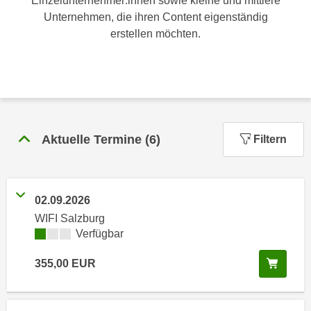
Einzelunternehmer:innen sowie kleine und mittlere
n
h
Unternehmen, die ihren Content eigenständig
u
C
erstellen möchten.
r
o
C
o
o
k
o
i
k
e
i
s
e
Aktuelle Termine
(
6
)
Filtern
v
s
o
,
n
d
U
02.09.2026
i
S
WIFI Salzburg
e
-
Kursverfügbarkeit:
Verfügbar
f
a
ü
In de
355,00
EUR
m
r
e
d
r
i