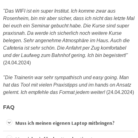
u
d
z
"Das WIFI ist ein super Institut. Ich komme zwar aus
i
e
Rosenheim, bin mir aber sicher, dass ich nicht das letzte Mal
e
i
bei euch ein Seminar gebucht habe. Die Kurse sind super
C
g
praxisnah. Da werde ich sicherlich noch weitere Kurse
o
e
belegen. Sehr angenehme Atmosphäre im Haus. Auch die
o
n
Cafeteria ist sehr schön. Die Anfahrt per Zug komfortabel
k
.
und der Laufweg zum Bahnhof gering. Ich bin begeistert!"
i
U
(24.04.2024)
e
m
s
I
"Die Trainerin war sehr sympathisch und easy going. Man
e
h
hat das Tool mit vielen Praxistipps und im hands on Ansatz
r
n
gelernt. Ich empfehle das Format jedem weiter!
(24.04.2024)
h
e
o
n
FAQ
b
d
e
a
Muss ich meinen eigenen Laptop mitbringen?
n
r
e
ü