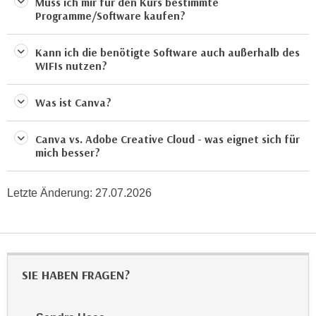
Muss ich mir für den Kurs bestimmte
n
b
Programme/Software kaufen?
p
e
e
r
Kann ich die benötigte Software auch außerhalb des
r
h
WIFIs nutzen?
s
i
o
n
Was ist Canva?
n
a
e
u
Canva vs. Adobe Creative Cloud - was eignet sich für
n
s
mich besser?
b
e
e
i
z
Letzte Änderung:
27.07.2026
n
o
e
g
a
e
n
n
g
SIE HABEN FRAGEN?
e
e
n
n
D
e