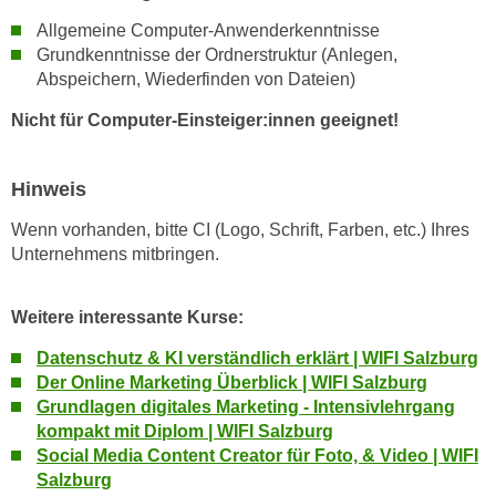
r
a
Allgemeine Computer-Anwenderkenntnisse
t
b
Grundkenntnisse der Ordnerstruktur (Anlegen,
e
e
Abspeichern, Wiederfinden von Dateien)
C
n
o
Nicht für Computer-Einsteiger:innen geeignet!
.
o
W
k
e
Hinweis
i
n
e
Wenn vorhanden, bitte CI (Logo, Schrift, Farben, etc.) Ihres
n
s
Unternehmens mitbringen.
S
z
i
u
Weitere interessante Kurse:
e
A
d
n
Datenschutz & KI verständlich erklärt | WIFI Salzburg
e
a
Der Online Marketing Überblick | WIFI Salzburg
r
l
Grundlagen digitales Marketing - Intensivlehrgang
C
kompakt mit Diplom | WIFI Salzburg
y
o
Social Media Content Creator für Foto, & Video | WIFI
s
o
Salzburg
e