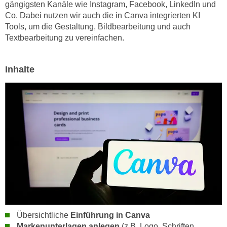
h
gängigsten Kanäle wie Instagram, Facebook, LinkedIn und
e
Co. Dabei nutzen wir auch die in Canva integrierten KI
u
r
Tools, um die Gestaltung, Bildbearbeitung und auch
t
e
Textbearbeitung zu vereinfachen.
z
n
a
“
b
k
Inhalte
k
l
o
i
m
c
m
k
e
e
n
n
z
,
w
v
i
e
s
r
c
w
h
e
Übersichtliche
Einführung in Canva
e
Markenunterlagen anlegen
(z.B. Logo, Schriften,
n