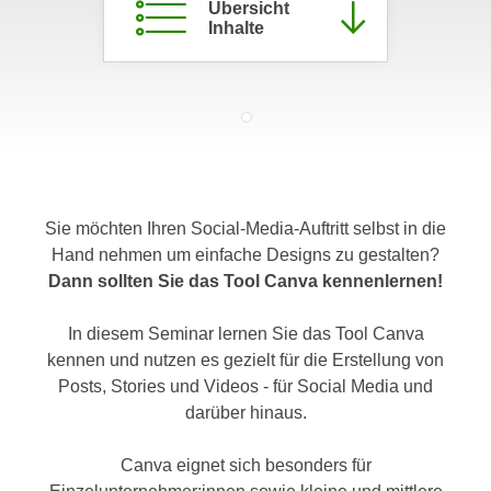
Übersicht
c
i
Inhalte
h
m
t
m
e
u
n
n
S
g
i
v
e
e
,
Sie möchten Ihren Social-Media-Auftritt selbst in die
r
d
Hand nehmen um einfache Designs zu gestalten?
w
a
Dann sollten Sie das Tool Canva kennenlernen!
e
s
n
s
In diesem Seminar lernen Sie das Tool Canva
d
w
kennen und nutzen es gezielt für die Erstellung von
e
i
Posts, Stories und Videos - für Social Media und
n
r
darüber hinaus.
w
a
i
u
Canva eignet sich besonders für
r
c