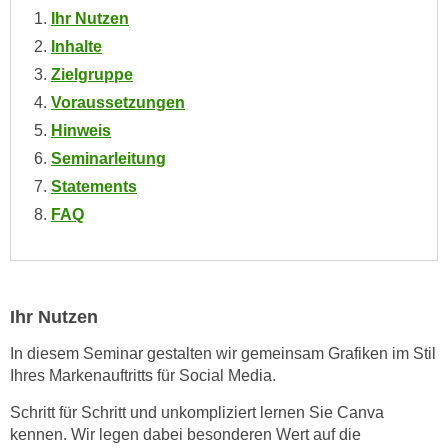
n
Ihr Nutzen
i
S
Inhalte
c
i
h
Zielgruppe
e
n
Voraussetzungen
a
i
u
Hinweis
c
f
Seminarleitung
h
„
Statements
t
A
FAQ
d
l
e
l
m
e
D
a
a
Ihr Nutzen
k
t
z
In diesem Seminar gestalten wir gemeinsam Grafiken im Stil
e
e
Ihres Markenauftritts für Social Media.
n
p
s
Schritt für Schritt und unkompliziert lernen Sie Canva
t
c
kennen. Wir legen dabei besonderen Wert auf die
i