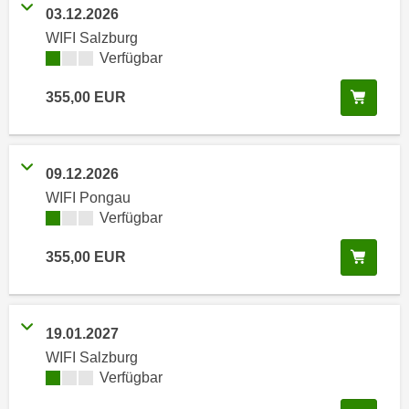
i
e
03.12.2026
k
F
WIFI Salzburg
a
u
Kursverfügbarkeit:
Verfügbar
n
n
i
In de
355,00
EUR
k
s
t
c
i
h
o
09.12.2026
e
n
WIFI Pongau
n
d
Kursverfügbarkeit:
Verfügbar
U
e
n
r
In de
355,00
EUR
t
W
e
e
r
b
19.01.2027
n
s
e
WIFI Salzburg
e
Kursverfügbarkeit:
Verfügbar
h
i
m
t