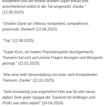
kompetent und die Inhalte wurden super erklärt und
n
e
anschließend selbst in die Tat umgesetzt. Danke."
,
l
(12.06.2025)
g
e
e
v
"Großen Dank an Viktoria; kompetent, sympathisch,
l
a
praxisnah. Danke!!!
(12.06.2025)
a
n
n
t
"Top"
(12.06.2025)
g
e
e
I
"Super Kurs, wir haben Praxisbeispiele durchgemacht,
n
n
Trainerin hat sich auf unsere Fragen bezogen und Beispiele
I
h
gezeigt."
(22.01.2025)
h
a
r
l
"War eine tolle Veranstaltung mit einer sehr kompetenten
e
t
Trainerin. Danke"
(22.01.2025)
d
e
u
a
"Sehr kurzweilig und angenehm! Hier war für alle etwas
r
n
dabei! Sehr guter Spagat der Trainerin für Anfänger und
c
z
Profis war alles dabei!"
(24.04.2024)
h