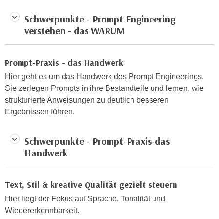
h
e
u
Schwerpunkte - Prompt Engineering
r
t
verstehen - das WARUM
e
z
n
a
“
Prompt-Praxis - das Handwerk
b
k
k
Hier geht es um das Handwerk des Prompt Engineerings.
l
o
Sie zerlegen Prompts in ihre Bestandteile und lernen, wie
i
m
strukturierte Anweisungen zu deutlich besseren
c
m
Ergebnissen führen.
k
e
e
n
n
Schwerpunkte - Prompt-Praxis-das
z
,
Handwerk
w
v
i
e
s
r
Text, Stil & kreative Qualität gezielt steuern
c
w
Hier liegt der Fokus auf Sprache, Tonalität und
h
e
Wiedererkennbarkeit.
e
n