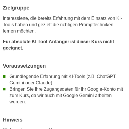
r
a
Zielgruppe
t
b
e
Interessierte, die bereits Erfahrung mit dem Einsatz von KI-
e
C
Tools haben und gezielt die richtigen Prompttechniken
n
o
lernen möchten.
.
o
W
Für absolute KI-Tool-Anfänger ist dieser Kurs nicht
k
geeignet.
e
i
n
e
n
s
Voraussetzungen
S
z
i
Grundlegende Erfahrung mit KI-Tools (z.B. ChatGPT,
u
e
Gemini oder Claude)
A
Bringen Sie Ihre Zugangsdaten für Ihr Google-Konto mit
d
n
zum Kurs, da wir auch mit Google Gemini arbeiten
e
a
werden.
r
l
C
y
o
Hinweis
s
o
e