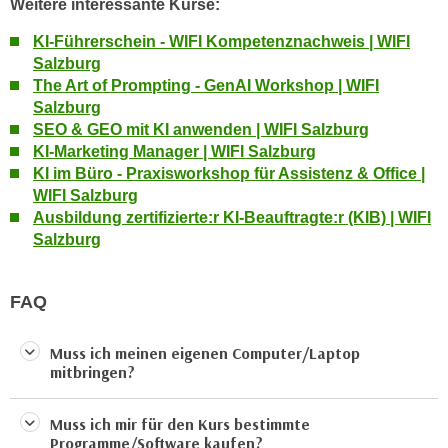
Weitere interessante Kurse:
k
z
i
w
KI-Führerschein - WIFI Kompetenznachweis | WIFI
e
e
Salzburg
-
The Art of Prompting - GenAI Workshop | WIFI
c
S
Salzburg
k
e
SEO & GEO mit KI anwenden | WIFI Salzburg
e
t
KI-Marketing Manager | WIFI Salzburg
n
KI im Büro - Praxisworkshop für Assistenz & Office |
z
u
WIFI Salzburg
u
n
Ausbildung zertifizierte:r KI-Beauftragte:r (KIB) | WIFI
n
d
Salzburg
g
u
z
m
u
FAQ
f
s
ü
t
r
Muss ich meinen eigenen Computer/Laptop
i
mitbringen?
S
m
i
m
e
Muss ich mir für den Kurs bestimmte
e
Programme/Software kaufen?
r