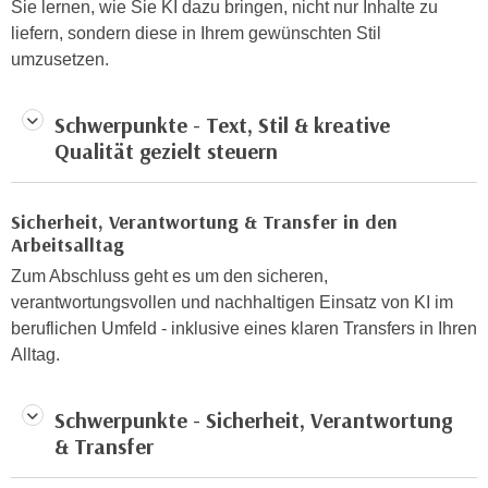
Sie lernen, wie Sie KI dazu bringen, nicht nur Inhalte zu
n
d
liefern, sondern diese in Ihrem gewünschten Stil
E
e
umzusetzen.
U
n
-
w
U
Schwerpunkte - Text, Stil & kreative
i
S
Qualität gezielt steuern
r
A
z
u
i
Sicherheit, Verantwortung & Transfer in den
n
e
Arbeitsalltag
t
l
Zum Abschluss geht es um den sicheren,
e
o
verantwortungsvollen und nachhaltigen Einsatz von KI im
r
r
beruflichen Umfeld - inklusive eines klaren Transfers in Ihren
w
i
Alltag.
o
e
r
n
f
Schwerpunkte - Sicherheit, Verantwortung
t
e
& Transfer
i
n
e
h