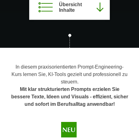
Übersicht
c
i
Inhalte
h
m
t
m
e
u
n
n
S
g
i
v
e
e
,
r
In diesem praxisorientierten Prompt-Engineering-
d
w
Kurs lernen Sie, KI-Tools gezielt und professionell zu
a
e
steuern.
s
n
Mit klar strukturierten Prompts erzielen Sie
s
d
bessere Texte, Ideen und Visuals - effizient, sicher
w
e
und sofort im Berufsalltag anwendbar!
i
n
r
w
a
i
u
r
c