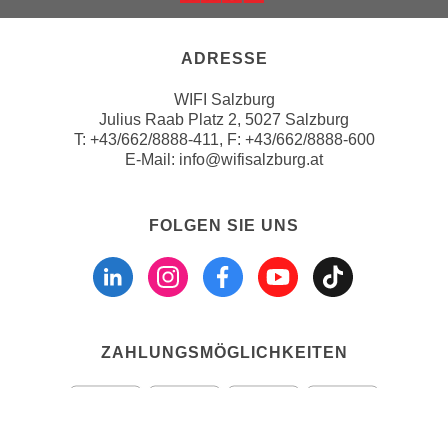
Weiter zur Website der Wirts
a
h
t
m
ADRESSE
e
e
n
O
WIFI Salzburg
a
n
Julius Raab Platz 2, 5027 Salzburg
u
T:
+43/662/8888-411
, F: +43/662/8888-600
l
c
E-Mail:
info@wifisalzburg.at
i
h
n
a
e
FOLGEN SIE UNS
n
-
Folgen sie uns a
Folgen sie u
Folgen si
Folgen 
Folge
U
J
n
o
t
u
e
r
r
ZAHLUNGSMÖGLICHKEITEN
n
n
e
e
y
h
z
m