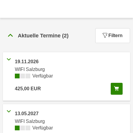
n
h
u
C
r
o
C
o
o
Aktuelle Termine
(
2
)
k
Filtern
o
i
k
e
i
s
e
19.11.2026
v
s
WIFI Salzburg
o
,
Kursverfügbarkeit:
Verfügbar
n
d
U
i
In de
425,00
EUR
S
e
-
f
a
ü
13.05.2027
m
r
e
WIFI Salzburg
d
Kursverfügbarkeit:
Verfügbar
r
i