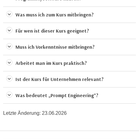
n
e
,
Was muss ich zum Kurs mitbringen?
l
g
e
e
v
Für wen ist dieser Kurs geeignet?
l
a
a
n
Muss ich Vorkenntnisse mitbringen?
n
t
g
e
Arbeitet man im Kurs praktisch?
e
I
n
n
Ist der Kurs für Unternehmen relevant?
I
h
h
a
r
Was bedeutet „Prompt Engineering“?
l
e
t
d
e
Letzte Änderung:
23.06.2026
u
a
r
n
c
z
h