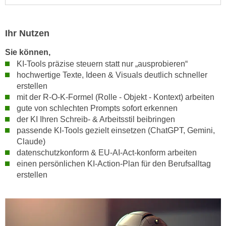
e
e
n
n
e
Ihr Nutzen
o
i
t
Sie können,
n
w
KI-Tools präzise steuern statt nur „ausprobieren“
s
e
hochwertige Texte, Ideen & Visuals deutlich schneller
e
n
erstellen
t
d
mit der R-O-K-Formel (Rolle - Objekt - Kontext) arbeiten
z
gute von schlechten Prompts sofort erkennen
i
e
der KI Ihren Schreib- & Arbeitsstil beibringen
g
n
passende KI-Tools gezielt einsetzen (ChatGPT, Gemini,
s
,
Claude)
i
datenschutzkonform & EU-AI-Act-konform arbeiten
w
n
einen persönlichen KI-Action-Plan für den Berufsalltag
e
d
erstellen
l
.
c
W
h
e
e
n
s