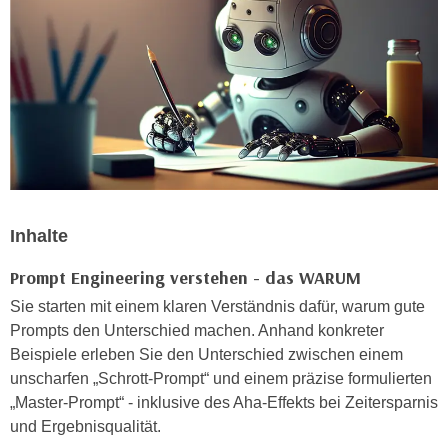
n
i
S
c
i
h
e
n
a
i
u
c
f
h
„
t
A
d
l
Inhalte
e
l
m
e
Prompt Engineering verstehen - das WARUM
D
a
Sie starten mit einem klaren Verständnis dafür, warum gute
a
k
Prompts den Unterschied machen. Anhand konkreter
t
z
Beispiele erleben Sie den Unterschied zwischen einem
e
e
unscharfen „Schrott-Prompt“ und einem präzise formulierten
n
p
„Master-Prompt“ - inklusive des Aha-Effekts bei Zeitersparnis
s
t
und Ergebnisqualität.
c
i