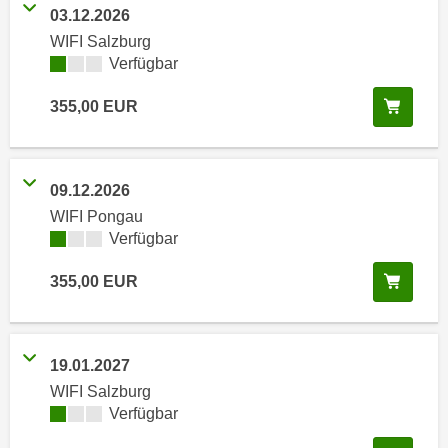
i
e
03.12.2026
k
F
WIFI Salzburg
a
u
Kursverfügbarkeit:
Verfügbar
n
n
i
In de
355,00
EUR
k
s
t
c
i
h
o
09.12.2026
e
n
WIFI Pongau
n
d
Kursverfügbarkeit:
Verfügbar
U
e
n
r
In de
355,00
EUR
t
W
e
e
r
b
19.01.2027
n
s
e
WIFI Salzburg
e
Kursverfügbarkeit:
Verfügbar
h
i
m
t