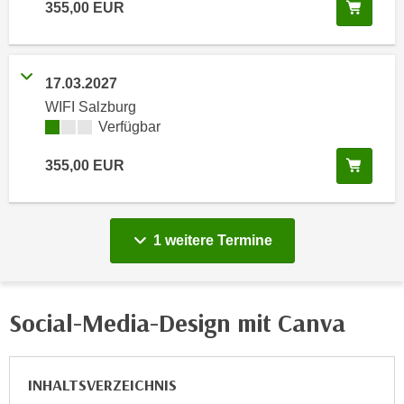
In de
355,00
EUR
e
e
n
n
e
o
i
17.03.2027
t
n
WIFI Salzburg
w
s
Kursverfügbarkeit:
Verfügbar
e
e
n
In de
t
355,00
EUR
d
z
i
e
g
n
s
vergange
1 weitere
Termine
,
i
w
n
e
d
Social-Media-Design mit Canva
l
.
c
W
h
e
e
INHALTSVERZEICHNIS
n
s