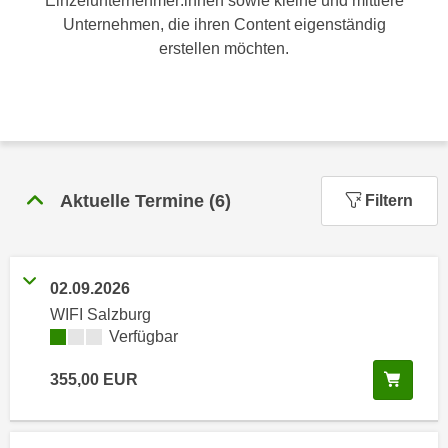
Einzelunternehmer:innen sowie kleine und mittlere
n
h
Unternehmen, die ihren Content eigenständig
u
C
erstellen möchten.
r
o
C
o
o
k
o
i
k
e
i
s
e
Aktuelle Termine
(
6
)
Filtern
v
s
o
,
n
d
U
02.09.2026
i
S
WIFI Salzburg
e
-
Kursverfügbarkeit:
Verfügbar
f
a
ü
In de
355,00
EUR
m
r
e
d
r
i