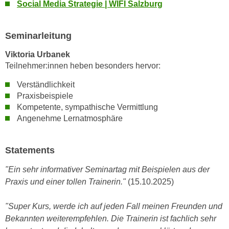
k
Social Media Strategie | WIFI Salzburg
z
i
w
e
e
Seminarleitung
-
c
S
Viktoria Urbanek
k
e
Teilnehmer:innen heben besonders hervor:
e
t
n
Verständlichkeit
z
u
Praxisbeispiele
u
n
Kompetente, sympathische Vermittlung
n
d
Angenehme Lernatmosphäre
g
u
z
m
Statements
u
f
s
ü
"Ein sehr informativer Seminartag mit Beispielen aus der
t
r
Praxis und einer tollen Trainerin."
(15.10.2025)
i
S
m
i
"Super Kurs, werde ich auf jeden Fall meinen Freunden und
m
e
Bekannten weiterempfehlen. Die Trainerin ist fachlich sehr
e
r