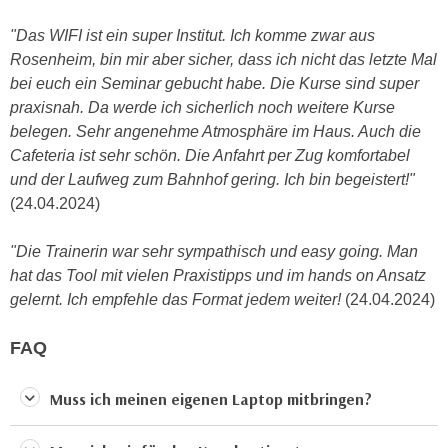
u
d
z
"Das WIFI ist ein super Institut. Ich komme zwar aus
i
e
Rosenheim, bin mir aber sicher, dass ich nicht das letzte Mal
e
i
bei euch ein Seminar gebucht habe. Die Kurse sind super
C
g
praxisnah. Da werde ich sicherlich noch weitere Kurse
o
e
belegen. Sehr angenehme Atmosphäre im Haus. Auch die
o
n
Cafeteria ist sehr schön. Die Anfahrt per Zug komfortabel
k
.
und der Laufweg zum Bahnhof gering. Ich bin begeistert!"
i
U
(24.04.2024)
e
m
s
I
"Die Trainerin war sehr sympathisch und easy going. Man
e
h
hat das Tool mit vielen Praxistipps und im hands on Ansatz
r
n
gelernt. Ich empfehle das Format jedem weiter!
(24.04.2024)
h
e
o
n
FAQ
b
d
e
a
Muss ich meinen eigenen Laptop mitbringen?
n
r
e
ü