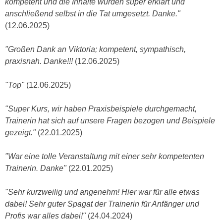
kompetent und die Inhalte wurden super erklärt und
n
e
anschließend selbst in die Tat umgesetzt. Danke."
,
l
(12.06.2025)
g
e
e
v
"Großen Dank an Viktoria; kompetent, sympathisch,
l
a
praxisnah. Danke!!!
(12.06.2025)
a
n
n
t
"Top"
(12.06.2025)
g
e
e
I
"Super Kurs, wir haben Praxisbeispiele durchgemacht,
n
n
Trainerin hat sich auf unsere Fragen bezogen und Beispiele
I
h
gezeigt."
(22.01.2025)
h
a
r
l
"War eine tolle Veranstaltung mit einer sehr kompetenten
e
t
Trainerin. Danke"
(22.01.2025)
d
e
u
a
"Sehr kurzweilig und angenehm! Hier war für alle etwas
r
n
dabei! Sehr guter Spagat der Trainerin für Anfänger und
c
z
Profis war alles dabei!"
(24.04.2024)
h