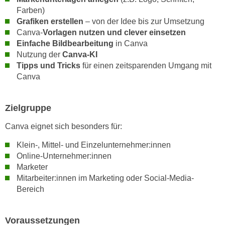
n
Farben)
d
E
Grafiken erstellen
– von der Idee bis zur Umsetzung
e
U
Canva-
Vorlagen nutzen und clever einsetzen
n
Einfache Bildbearbeitung
in Canva
-
w
Nutzung der
Canva-KI
U
i
Tipps und Tricks
für einen zeitsparenden Umgang mit
S
r
Canva
A
z
u
i
n
Zielgruppe
e
t
l
Canva eignet sich besonders für:
e
o
r
r
Klein-, Mittel- und Einzelunternehmer:innen
w
Online-Unternehmer:innen
i
o
Marketer
e
r
Mitarbeiter:innen im Marketing oder Social-Media-
n
f
Bereich
t
e
i
n
e
Voraussetzungen
h