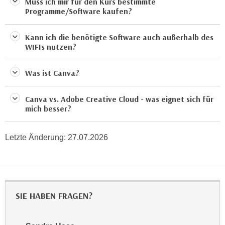
Muss ich mir für den Kurs bestimmte
n
b
Programme/Software kaufen?
p
e
e
r
Kann ich die benötigte Software auch außerhalb des
r
h
WIFIs nutzen?
s
i
o
n
Was ist Canva?
n
a
e
u
Canva vs. Adobe Creative Cloud - was eignet sich für
n
s
mich besser?
b
e
e
i
z
Letzte Änderung:
27.07.2026
n
o
e
g
a
e
n
n
g
SIE HABEN FRAGEN?
e
e
n
n
D
e