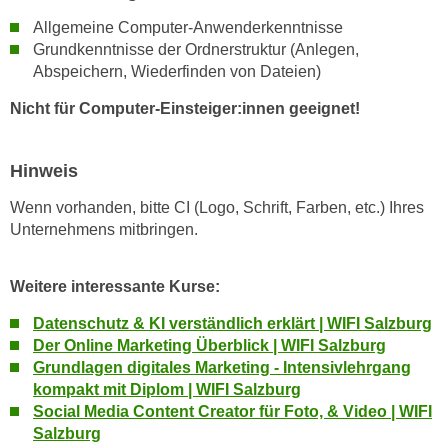
r
a
Allgemeine Computer-Anwenderkenntnisse
t
b
Grundkenntnisse der Ordnerstruktur (Anlegen,
e
e
Abspeichern, Wiederfinden von Dateien)
C
n
o
Nicht für Computer-Einsteiger:innen geeignet!
.
o
W
k
e
Hinweis
i
n
e
Wenn vorhanden, bitte CI (Logo, Schrift, Farben, etc.) Ihres
n
s
Unternehmens mitbringen.
S
z
i
u
Weitere interessante Kurse:
e
A
d
n
Datenschutz & KI verständlich erklärt | WIFI Salzburg
e
a
Der Online Marketing Überblick | WIFI Salzburg
r
l
Grundlagen digitales Marketing - Intensivlehrgang
C
kompakt mit Diplom | WIFI Salzburg
y
o
Social Media Content Creator für Foto, & Video | WIFI
s
o
Salzburg
e