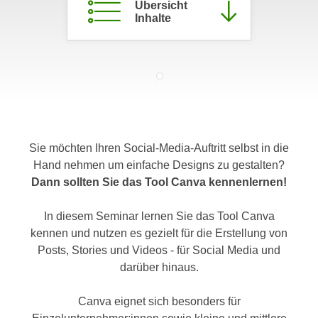
Übersicht
c
i
Inhalte
h
m
t
m
e
u
n
n
S
g
i
v
e
e
,
Sie möchten Ihren Social-Media-Auftritt selbst in die
r
d
Hand nehmen um einfache Designs zu gestalten?
w
a
Dann sollten Sie das Tool Canva kennenlernen!
e
s
n
s
In diesem Seminar lernen Sie das Tool Canva
d
w
kennen und nutzen es gezielt für die Erstellung von
e
i
Posts, Stories und Videos - für Social Media und
n
r
darüber hinaus.
w
a
i
u
Canva eignet sich besonders für
r
c