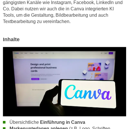
h
gängigsten Kanäle wie Instagram, Facebook, LinkedIn und
e
Co. Dabei nutzen wir auch die in Canva integrierten KI
u
r
Tools, um die Gestaltung, Bildbearbeitung und auch
t
e
Textbearbeitung zu vereinfachen.
z
n
a
“
b
k
Inhalte
k
l
o
i
m
c
m
k
e
e
n
n
z
,
w
v
i
e
s
r
c
w
h
e
Übersichtliche
Einführung in Canva
e
Markenunterlagen anlegen
(z.B. Logo, Schriften,
n