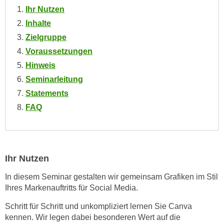
n
Ihr Nutzen
i
S
Inhalte
c
i
h
Zielgruppe
e
n
Voraussetzungen
a
i
u
Hinweis
c
f
Seminarleitung
h
„
Statements
t
A
FAQ
d
l
e
l
m
e
D
a
a
Ihr Nutzen
k
t
z
In diesem Seminar gestalten wir gemeinsam Grafiken im Stil
e
e
Ihres Markenauftritts für Social Media.
n
p
s
Schritt für Schritt und unkompliziert lernen Sie Canva
t
c
kennen. Wir legen dabei besonderen Wert auf die
i