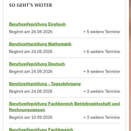
u
SO GEHT'S WEITER
d
z
i
e
e
i
Berufsreifeprüfung Englisch
C
g
Beginnt am
26.08.2026
+ 5 weitere Termine
o
e
anzeigen
o
Berufsreifeprüfung Mathematik
n
k
.
Beginnt am
24.08.2026
+ 6 weitere Termine
i
anzeigen
U
e
Berufsreifeprüfung Deutsch
m
s
Beginnt am
24.08.2026
+ 9 weitere Termine
I
e
anzeigen
h
Berufsreifeprüfung - Tageslehrgang
r
n
h
Beginnt am
24.08.2026
+ 3 weitere Termine
e
anzeigen
o
n
Berufsreifeprüfung Fachbereich Betriebswirtschaft und
b
d
Rechnungswesen
e
a
Beginnt am
10.09.2026
+ 3 weitere Termine
n
r
anzeigen
e
ü
Berufsreifeprüfung Fachbereich