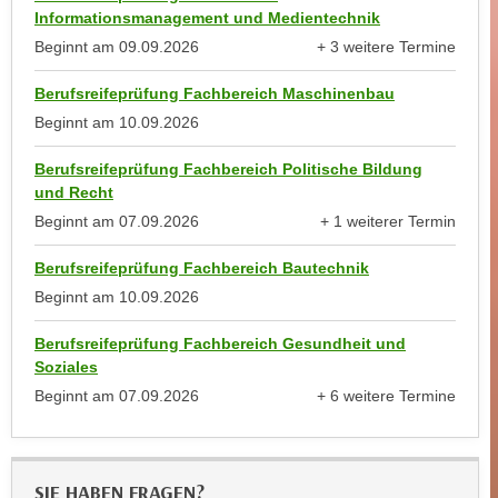
n
b
Informationsmanagement und Medientechnik
p
e
Beginnt am
09.09.2026
+ 3 weitere Termine
e
anzeigen
r
r
Berufsreifeprüfung Fachbereich Maschinenbau
h
s
Beginnt am
10.09.2026
i
o
n
n
Berufsreifeprüfung Fachbereich Politische Bildung
a
und Recht
e
u
n
Beginnt am
07.09.2026
+ 1 weiterer Termin
s
anzeigen
b
e
Berufsreifeprüfung Fachbereich Bautechnik
e
i
Beginnt am
10.09.2026
z
n
o
e
Berufsreifeprüfung Fachbereich Gesundheit und
g
a
Soziales
e
n
Beginnt am
07.09.2026
+ 6 weitere Termine
n
g
anzeigen
e
e
n
n
D
SIE HABEN FRAGEN?
e