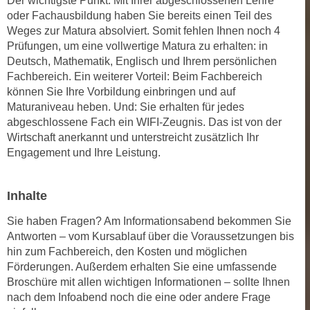
Der wichtigste Punkt: Mit Ihrer abgeschlossenen Lehre
n
oder Fachausbildung haben Sie bereits einen Teil des
i
S
Weges zur Matura absolviert. Somit fehlen Ihnen noch 4
c
i
Prüfungen, um eine vollwertige Matura zu erhalten: in
h
e
Deutsch, Mathematik, Englisch und Ihrem persönlichen
n
a
Fachbereich. Ein weiterer Vorteil: Beim Fachbereich
i
u
können Sie Ihre Vorbildung einbringen und auf
c
f
Maturaniveau heben. Und: Sie erhalten für jedes
h
„
abgeschlossene Fach ein WIFI-Zeugnis. Das ist von der
t
Wirtschaft anerkannt und unterstreicht zusätzlich Ihr
A
d
Engagement und Ihre Leistung.
l
e
l
m
e
Inhalte
D
a
a
k
Sie haben Fragen? Am Informationsabend bekommen Sie
t
Antworten – vom Kursablauf über die Voraussetzungen bis
z
e
hin zum Fachbereich, den Kosten und möglichen
e
n
Förderungen. Außerdem erhalten Sie eine umfassende
p
s
Broschüre mit allen wichtigen Informationen – sollte Ihnen
t
nach dem Infoabend noch die eine oder andere Frage
c
i