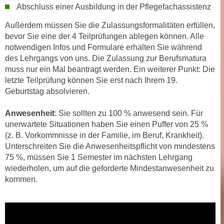
k
Abschluss einer Ausbildung in der Pflegefachassistenz
z
i
w
Außerdem müssen Sie die Zulassungsformalitäten erfüllen,
e
e
bevor Sie eine der 4 Teilprüfungen ablegen können. Alle
-
c
notwendigen Infos und Formulare erhalten Sie während
S
k
des Lehrgangs von uns. Die Zulassung zur Berufsmatura
e
e
muss nur ein Mal beantragt werden. Ein weiterer Punkt: Die
t
n
letzte Teilprüfung können Sie erst nach Ihrem 19.
z
Geburtstag absolvieren.
u
u
n
n
Anwesenheit
: Sie sollten zu 100 % anwesend sein. Für
d
g
unerwartete Situationen haben Sie einen Puffer von 25 %
u
(z. B. Vorkommnisse in der Familie, im Beruf, Krankheit).
z
m
Unterschreiten Sie die Anwesenheitspflicht von mindestens
u
f
75 %, müssen Sie 1 Semester im nächsten Lehrgang
s
ü
wiederholen, um auf die geforderte Mindestanwesenheit zu
t
r
kommen.
i
S
m
i
m
e
e
r