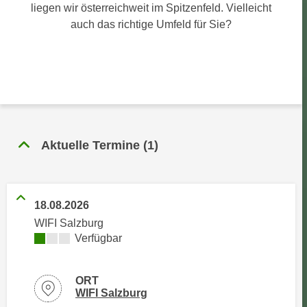
n
liegen wir österreichweit im Spitzenfeld. Vielleicht
h
u
auch das richtige Umfeld für Sie?
C
r
o
C
o
o
k
o
i
k
e
i
s
e
Aktuelle Termine
(
1
)
v
s
o
,
n
d
U
i
18.08.2026
S
e
WIFI Salzburg
-
f
Kursverfügbarkeit:
Verfügbar
a
ü
m
r
e
ORT
d
Standortinformationen zu
öffnen
WIFI Salzburg
r
i