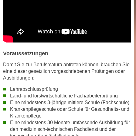
n
d
E
e
U
n
-
w
U
i
S
r
A
z
Voraussetzungen
u
i
n
Damit Sie zur Berufsmatura antreten können, brauchen Sie
e
t
eine dieser gesetzlich vorgeschriebenen Prüfungen oder
l
e
Ausbildungen:
o
r
r
Lehrabschlussprüfung
w
i
Land- und forstwirtschaftliche Facharbeiterprüfung
o
e
Eine mindestens 3-jährige mittlere Schule (Fachschule)
r
n
Krankenpflegeschule oder Schule für Gesundheits- und
f
Krankenpflege
t
e
Eine mindestens 30 Monate umfassende Ausbildung für
i
n
den medizinisch-technischen Fachdienst und der
e
h
technischen Sanitätshilfsdienste