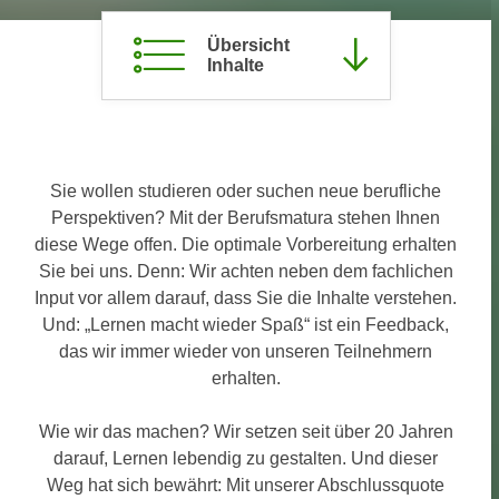
c
i
h
Übersicht
m
Inhalte
t
m
e
u
n
n
S
g
i
v
Sie wollen studieren oder suchen neue berufliche
e
e
Perspektiven? Mit der Berufsmatura stehen Ihnen
,
r
diese Wege offen. Die optimale Vorbereitung erhalten
d
w
Sie bei uns. Denn: Wir achten neben dem fachlichen
a
e
Input vor allem darauf, dass Sie die Inhalte verstehen.
s
n
Und: „Lernen macht wieder Spaß“ ist ein Feedback,
s
d
das wir immer wieder von unseren Teilnehmern
w
e
erhalten.
i
n
r
w
Wie wir das machen? Wir setzen seit über 20 Jahren
a
i
darauf, Lernen lebendig zu gestalten. Und dieser
u
r
Weg hat sich bewährt: Mit unserer Abschlussquote
c