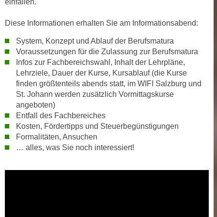
einfallen.
h
e
u
r
Diese Informationen erhalten Sie am Informationsabend:
t
e
z
System, Konzept und Ablauf der Berufsmatura
n
a
Voraussetzungen für die Zulassung zur Berufsmatura
“
b
Infos zur Fachbereichswahl, Inhalt der Lehrpläne,
k
Lehrziele, Dauer der Kurse, Kursablauf (die Kurse
k
l
finden größtenteils abends statt, im WIFI Salzburg und
o
i
St. Johann werden zusätzlich Vormittagskurse
m
c
angeboten)
m
k
Entfall des Fachbereiches
e
e
Kosten, Fördertipps und Steuerbegünstigungen
n
n
Formalitäten, Ansuchen
z
,
… alles, was Sie noch interessiert!
w
v
i
e
s
r
c
w
h
e
e
n