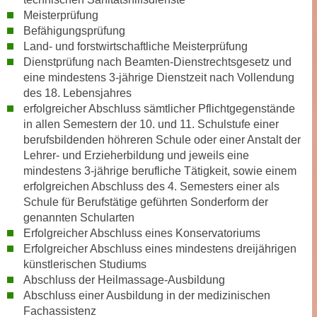
r
Meisterprüfung
a
t
Befähigungsprüfung
b
e
Land- und forstwirtschaftliche Meisterprüfung
e
C
Dienstprüfung nach Beamten-Dienstrechtsgesetz und
n
o
eine mindestens 3-jährige Dienstzeit nach Vollendung
.
o
des 18. Lebensjahres
W
k
erfolgreicher Abschluss sämtlicher Pflichtgegenstände
e
i
in allen Semestern der 10. und 11. Schulstufe einer
n
berufsbildenden höhreren Schule oder einer Anstalt der
e
n
Lehrer- und Erzieherbildung und jeweils eine
s
S
mindestens 3-jährige berufliche Tätigkeit, sowie einem
z
i
erfolgreichen Abschluss des 4. Semesters einer als
u
Schule für Berufstätige geführten Sonderform der
e
A
genannten Schularten
d
n
Erfolgreicher Abschluss eines Konservatoriums
e
a
Erfolgreicher Abschluss eines mindestens dreijährigen
r
l
künstlerischen Studiums
C
y
Abschluss der Heilmassage-Ausbildung
o
s
Abschluss einer Ausbildung in der medizinischen
o
e
Fachassistenz