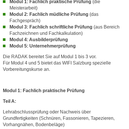
Modul 1: Fachlich praktische Prüfung
(die
c
i
Meisterarbeit)
h
m
Modul 2: Fachlich müdliche Prüfung
(das
t
m
Fachgespräch)
e
Modul 3: Fachlich schriftliche Prüfung
(aus Bereich
u
n
Fachzeichnen und Fachkalkulation)
n
S
Modul 4: Ausbilderprüfung
g
i
Modul 5: Unternehmerprüfung
v
e
e
Die RADAK bereitet Sie auf Modul 1 bis 3 vor.
,
r
Für Modul 4 und 5 bietet das WIFI Salzburg spezielle
d
w
Vorbereitungskurse an.
a
e
s
n
s
d
Modul 1: Fachlich praktische Prüfung
w
e
i
Teil A:
n
r
w
Lehrabschlussprüfung oder Nachweis über
a
i
Grundfertigkeiten (Schnüren, Fassonieren, Tapezieren,
u
r
Vorhangnähen, Bodenbeläge)
c