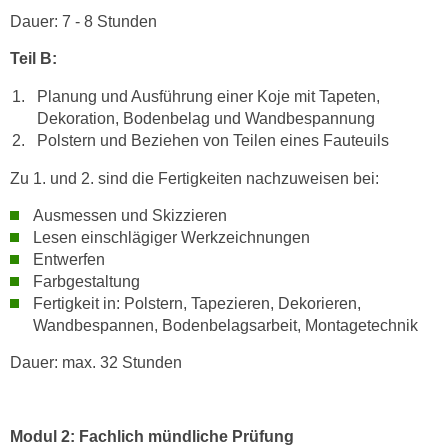
n
Dauer: 7 - 8 Stunden
h
u
C
r
Teil B:
o
C
o
Planung und Ausführung einer Koje mit Tapeten,
o
Dekoration, Bodenbelag und Wandbespannung
k
o
Polstern und Beziehen von Teilen eines Fauteuils
i
k
e
i
Zu 1. und 2. sind die Fertigkeiten nachzuweisen bei:
s
e
v
Ausmessen und Skizzieren
s
Lesen einschlägiger Werkzeichnungen
o
,
Entwerfen
n
d
Farbgestaltung
U
i
Fertigkeit in: Polstern, Tapezieren, Dekorieren,
S
e
Wandbespannen, Bodenbelagsarbeit, Montagetechnik
-
f
a
Dauer: max. 32 Stunden
ü
m
r
e
d
r
Modul 2: Fachlich mündliche Prüfung
i