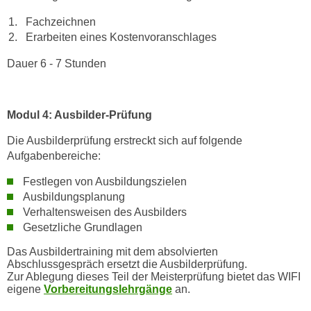
n
i
S
Fachzeichnen
c
Erarbeiten eines Kostenvoranschlages
i
h
e
Dauer 6 - 7 Stunden
n
a
i
u
c
f
Modul 4: Ausbilder-Prüfung
h
„
t
A
Die Ausbilderprüfung erstreckt sich auf folgende
d
l
Aufgabenbereiche:
e
l
Festlegen von Ausbildungszielen
m
e
Ausbildungsplanung
D
a
Verhaltensweisen des Ausbilders
a
k
Gesetzliche Grundlagen
t
z
e
Das Ausbildertraining mit dem absolvierten
e
Abschlussgespräch ersetzt die Ausbilderprüfung.
n
p
Zur Ablegung dieses Teil der Meisterprüfung bietet das WIFI
s
t
eigene
Vorbereitungslehrgänge
an.
c
i