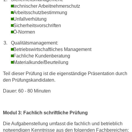
e
technischer Arbeitnehmerschutz
e
n
Arbeitsschutzbestimmung
n
e
Unfallverhütung
o
Sicherheitsvorschriften
i
t
Ö-Normen
n
w
s
e
Qualitätsmanagement:
e
n
Betriebswirtschaftliches Management
t
Fachliche Kundenberatung
d
z
Materialkunde/Beurteilung
i
e
g
Teil dieser Prüfung ist die eigenständige Präsentation durch
n
s
den Prüfungskandidaten.
,
i
w
Dauer: 60 - 80 Minuten
n
e
d
l
.
c
Modul 3: Fachlich schriftliche Prüfung
W
h
e
Die Aufgabenstellung umfasst die fachlich und betrieblich
e
n
notwendigen Kenntnisse aus den folgenden Fachbereichen:
s