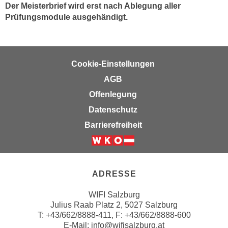
Der Meisterbrief wird erst nach Ablegung aller
n
d
Prüfungsmodule ausgehändigt.
E
e
U
n
-
w
U
i
Cookie-Einstellungen
S
r
AGB
A
z
u
Offenlegung
i
n
e
Datenschutz
t
l
Barrierefreiheit
e
o
r
r
Weiter zur Website der Wirts
w
i
o
e
ADRESSE
r
n
f
WIFI Salzburg
t
e
Julius Raab Platz 2, 5027 Salzburg
i
T:
+43/662/8888-411
, F: +43/662/8888-600
n
e
E-Mail:
info@wifisalzburg.at
h