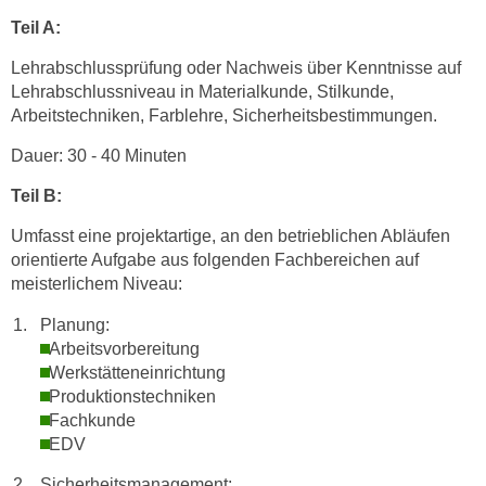
i
e
Teil A:
k
F
a
Lehrabschlussprüfung oder Nachweis über Kenntnisse auf
u
n
Lehrabschlussniveau in Materialkunde, Stilkunde,
n
i
Arbeitstechniken, Farblehre, Sicherheitsbestimmungen.
k
s
t
Dauer: 30 - 40 Minuten
c
i
h
Teil B:
o
e
n
Umfasst eine projektartige, an den betrieblichen Abläufen
n
d
orientierte Aufgabe aus folgenden Fachbereichen auf
U
e
meisterlichem Niveau:
n
r
t
Planung:
W
e
Arbeitsvorbereitung
e
r
Werkstätteneinrichtung
b
Produktionstechniken
n
s
Fachkunde
e
e
EDV
h
i
m
Sicherheitsmanagement:
t