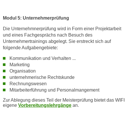
h
e
u
r
t
Modul 5: Unternehmerprüfung
e
z
n
Die Unternehmnerprüfung wird in Form einer Projektarbeit
a
“
und eines Fachgesprächs nach Besuch des
b
k
Unternehmertrainings abgelegt. Sie erstreckt sich auf
k
l
folgende Aufgabengebiete:
o
i
m
Kommunikation und Verhalten ...
c
m
Marketing
k
Organisation
e
e
unternehmerische Rechtskunde
n
n
Rechnungswesen
z
,
Mitarbeiterführung und Personalmangement
w
v
i
Zur Ablegung dieses Teil der Meisterprüfung bietet das WIFI
e
eigene
Vorbereitungslehrgänge
an.
s
r
c
w
h
e
e
n