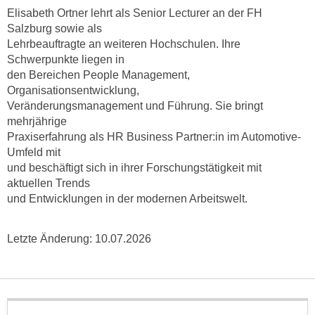
t
D
Elisabeth Ortner lehrt als Senior Lecturer an der FH
z
a
Salzburg sowie als
n
Lehrbeauftragte an weiteren Hochschulen. Ihre
z
i
Schwerpunkte liegen in
u
v
den Bereichen People Management,
v
e
Organisationsentwicklung,
e
Veränderungsmanagement und Führung. Sie bringt
a
r
mehrjährige
u
a
Praxiserfahrung als HR Business Partner:in im Automotive-
u
r
Umfeld mit
n
b
und beschäftigt sich in ihrer Forschungstätigkeit mit
t
e
aktuellen Trends
e
i
und Entwicklungen in der modernen Arbeitswelt.
r
t
l
e
Letzte Änderung:
10.07.2026
i
n
e
w
g
i
e
r
n
u