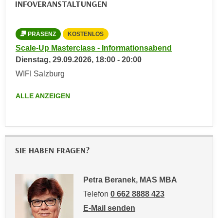
INFOVERANSTALTUNGEN
,
n
S
d
i
a
PRÄSENZ
KOSTENLOS
e
u
Scale-Up Masterclass - Informationsabend
n
s
Dienstag,
29.09.2026
,
18:00
-
20:00
u
g
WIFI Salzburg
r
e
e
w
ALLE ANZEIGEN
i
ä
n
h
g
l
e
t
s
SIE HABEN FRAGEN?
e
c
P
h
a
Petra Beranek, MAS MBA
r
r
Telefon
0 662 8888 423
ä
t
n
E-Mail senden
n
k