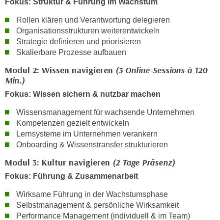
Fokus: Struktur & Führung im Wachstum
r
a
t
Rollen klären und Verantwortung delegieren
b
e
Organisationsstrukturen weiterentwickeln
e
C
Strategie definieren und priorisieren
n
o
Skalierbare Prozesse aufbauen
.
o
Modul 2: Wissen navigieren
(3 Online-Sessions à 120
W
k
Min.)
e
i
n
Fokus: Wissen sichern & nutzbar machen
e
n
s
Wissensmanagement für wachsende Unternehmen
S
z
Kompetenzen gezielt entwickeln
i
u
Lernsysteme im Unternehmen verankern
e
Onboarding & Wissenstransfer strukturieren
A
d
n
Modul 3: Kultur navigieren
(2 Tage Präsenz)
e
a
Fokus: Führung & Zusammenarbeit
r
l
C
y
Wirksame Führung in der Wachstumsphase
o
s
Selbstmanagement & persönliche Wirksamkeit
o
e
Performance Management (individuell & im Team)