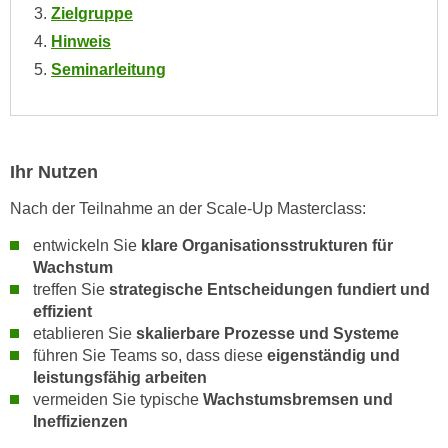
h
Zielgruppe
e
u
r
Hinweis
t
e
Seminarleitung
z
n
a
“
b
k
k
l
Ihr Nutzen
o
i
m
c
Nach der Teilnahme an der Scale-Up Masterclass:
m
k
entwickeln Sie
klare Organisationsstrukturen für
e
e
Wachstum
n
n
treffen Sie
strategische Entscheidungen fundiert und
z
,
effizient
w
v
etablieren Sie
skalierbare Prozesse und Systeme
i
e
führen Sie Teams so, dass diese
eigenständig und
s
r
leistungsfähig arbeiten
c
w
vermeiden Sie typische
Wachstumsbremsen und
h
Ineffizienzen
e
e
n