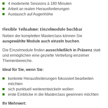
4 moderierte Sessions à 180 Minuten
n
e
Arbeit an realen Herausforderungen
,
l
Austausch auf Augenhöhe
g
e
e
v
l
Flexible Teilnahme: Einzelmodule buchbar
a
a
n
Neben der kompletten Masterclass können Sie
n
t
ausgewählte Module auch einzeln buchen
.
g
e
e
Die Einzelmodule finden
ausschließlich in Präsenz
statt
I
und ermöglichen eine gezielte Vertiefung einzelner
n
n
Themenbereiche.
I
h
h
a
Ideal für Sie, wenn Sie:
r
l
konkrete Herausforderungen fokussiert bearbeiten
e
t
möchten
d
e
sich punktuell weiterentwickeln wollen
u
a
erste Einblicke in die Masterclass gewinnen möchten
r
n
c
Ihr Mehrwert:
z
h