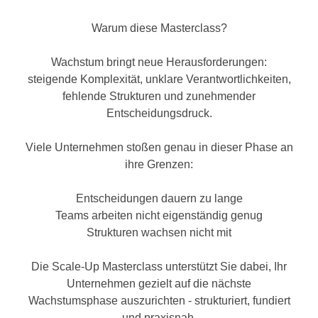
n
h
u
Warum diese Masterclass?
C
r
o
C
Wachstum bringt neue Herausforderungen:
o
o
steigende Komplexität, unklare Verantwortlichkeiten,
k
o
fehlende Strukturen und zunehmender
i
k
Entscheidungsdruck.
e
i
s
e
Viele Unternehmen stoßen genau in dieser Phase an
v
s
ihre Grenzen:
o
,
n
d
Entscheidungen dauern zu lange
U
i
Teams arbeiten nicht eigenständig genug
S
e
Strukturen wachsen nicht mit
-
f
a
ü
Die Scale-Up Masterclass unterstützt Sie dabei, Ihr
m
r
Unternehmen gezielt auf die nächste
e
d
Wachstumsphase auszurichten - strukturiert, fundiert
r
i
und praxisnah.