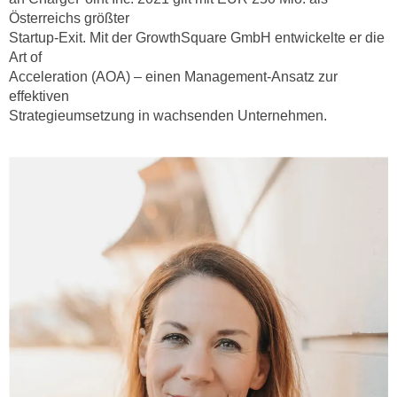
e
Österreichs größter
n
m
Startup-Exit. Mit der GrowthSquare GmbH entwickelte er die
g
E
Art of
z
Acceleration (AOA) – einen Management-Ansatz zur
U
w
effektiven
-
e
Strategieumsetzung in wachsenden Unternehmen.
D
c
a
k
t
e
e
u
n
n
s
d
c
O
h
p
u
t
t
i
z
m
r
i
e
e
c