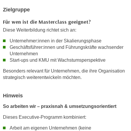
n
b
p
Zielgruppe
e
e
r
Für wen ist die Masterclass geeignet?
r
h
Diese Weiterbildung richtet sich an:
s
i
o
n
Unternehmer:innen in der Skalierungsphase
n
a
Geschäftsführer:innen und Führungskräfte wachsender
e
u
Unternehmen
n
Start-ups und KMU mit Wachstumsperspektive
s
b
e
Besonders relevant für Unternehmen, die ihre Organisation
e
i
strategisch weiterentwickeln möchten.
z
n
o
e
g
Hinweis
a
e
n
So arbeiten wir – praxisnah & umsetzungsorientiert
n
g
e
e
Dieses Executive-Programm kombiniert:
n
n
Arbeit am eigenen Unternehmen (keine
D
e