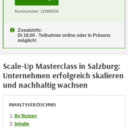
n
i
S
Kursnummer: 11084016
c
i
h
e
n
a
Zusatzinfo:
i
Di 18.00 - Teilnahme online oder in Präsenz
u
möglich!
c
f
h
„
t
A
d
l
Scale-Up Masterclass in Salzburg:
e
l
Unternehmen erfolgreich skalieren
m
e
D
und nachhaltig wachsen
a
a
k
t
z
e
INHALTSVERZEICHNIS
e
n
p
Ihr Nutzen
s
t
c
Inhalte
i