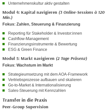
k
Unternehmenskultur aktiv gestalten
z
i
w
Modul 4: Kapital navigieren
(3 Online-Sessions à 120
e
e
Min.)
-
c
Fokus: Zahlen, Steuerung & Finanzierung
S
k
e
e
Reporting für Stakeholder & Investor:innen
t
Cashflow-Management
n
z
Finanzierungsinstrumente & Bewertung
u
u
ESG & Green Finance
n
n
d
Modul 5: Markt navigieren
(2 Tage Präsenz)
g
u
Fokus: Wachstum im Markt
z
m
u
Strategieumsetzung mit dem AOA-Framework
f
s
Vertriebsprozesse aufbauen und skalieren
ü
t
Go-to-Market & Internationalisierung
r
i
Sales-Steuerung mit Kennzahlen
S
m
i
Transfer in die Praxis
m
e
Peer-Group Supervision
e
r