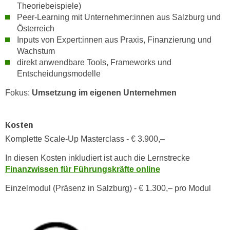
Theoriebeispiele)
a
h
Peer-Learning mit Unternehmer:innen aus Salzburg und
t
m
Österreich
e
e
Inputs von Expert:innen aus Praxis, Finanzierung und
n
O
Wachstum
a
n
direkt anwendbare Tools, Frameworks und
u
l
Entscheidungsmodelle
c
i
Fokus:
Umsetzung im eigenen Unternehmen
h
n
a
e
n
-
Kosten
U
J
Komplette Scale-Up Masterclass - € 3.900,–
n
o
t
In diesen Kosten inkludiert ist auch die Lernstrecke
u
e
Finanzwissen für Führungskräfte online
r
r
n
Einzelmodul (Präsenz in Salzburg) - € 1.300,– pro Modul
n
e
e
y
h
z
m