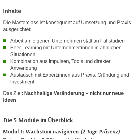
n
d
Inhalte
E
e
U
n
Die Masterclass ist konsequent auf Umsetzung und Praxis
-
ausgerichtet:
w
U
i
Arbeit am eigenen Unternehmen statt an Fallstudien
S
r
Peer-Learning mit Unternehmer:innen in ähnlichen
A
z
Situationen
u
i
Kombination aus Impulsen, Tools und direkter
n
e
Anwendung
t
l
Austausch mit Expert:innen aus Praxis, Gründung und
e
o
Investment
r
r
Das Ziel:
Nachhaltige Veränderung – nicht nur neue
w
i
Ideen
o
e
r
n
f
t
Die 5 Module im Überblick
e
i
Modul 1: Wachstum navigieren
(2 Tage Präsenz)
n
e
h