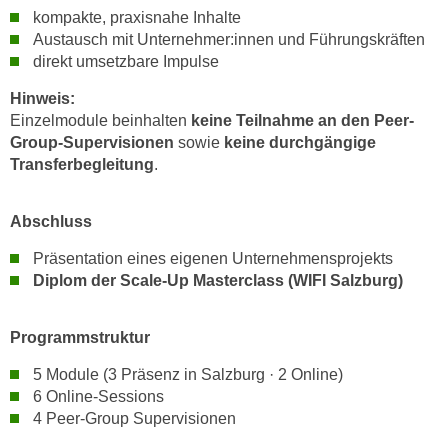
u
kompakte, praxisnahe Inhalte
d
z
Austausch mit Unternehmer:innen und Führungskräften
i
e
direkt umsetzbare Impulse
e
i
C
Hinweis:
g
o
Einzelmodule beinhalten
keine Teilnahme an den Peer-
e
Group-Supervisionen
sowie
keine durchgängige
o
n
Transferbegleitung
.
k
.
i
U
e
Abschluss
m
s
I
Präsentation eines eigenen Unternehmensprojekts
e
h
Diplom der Scale-Up Masterclass (WIFI Salzburg)
r
n
h
e
o
Programmstruktur
n
b
d
5 Module (3 Präsenz in Salzburg · 2 Online)
e
a
6 Online-Sessions
n
r
4 Peer-Group Supervisionen
e
ü