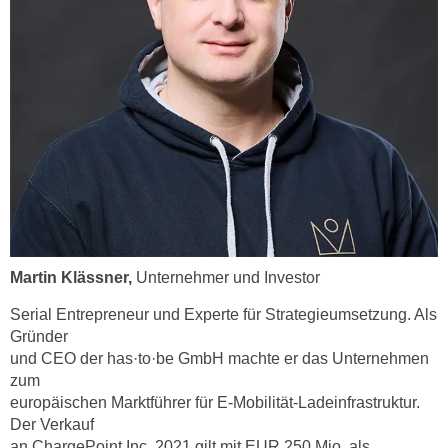
h
r
e
e
n
C
I
o
h
o
r
k
e
i
D
e
a
s
t
f
e
ü
n
Martin Klässner,
Unternehmer und Investor
r
k
M
Serial Entrepreneur und Experte für Strategieumsetzung. Als
e
a
Gründer
i
r
und CEO der has·to·be GmbH machte er das Unternehmen
n
k
zum
e
e
europäischen Marktführer für E-Mobilität-Ladeinfrastruktur.
m
t
Der Verkauf
d
an ChargePoint Inc. 2021 gilt mit EUR 250 Mio. als
i