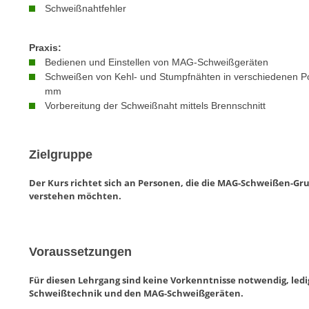
n
Schweißnahtfehler
s
n
i
S
c
Praxis:
i
Bedienen und Einstellen von MAG-Schweißgeräten
h
e
Schweißen von Kehl- und Stumpfnähten in verschiedenen Po
n
a
mm
i
u
Vorbereitung der Schweißnaht mittels Brennschnitt
c
f
h
„
t
A
Zielgruppe
d
l
e
Der Kurs richtet sich an Personen, die die MAG-Schweißen-Gr
l
m
verstehen möchten.
e
D
a
a
k
t
z
Voraussetzungen
e
e
n
Für diesen Lehrgang sind keine Vorkenntnisse notwendig, ledigl
p
Schweißtechnik und den MAG-Schweißgeräten.
s
t