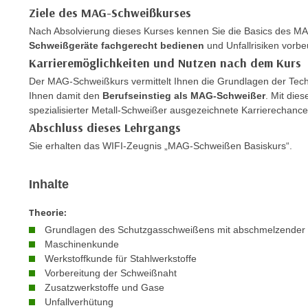
m
Ziele des MAG-Schweißkurses
t
e
e
Nach Absolvierung dieses Kurses kennen Sie die Basics des 
n
Schweißgeräte fachgerecht bedienen
und Unfallrisiken vorb
n
e
Karrieremöglichkeiten und Nutzen nach dem Kurs
o
i
t
Der MAG-Schweißkurs vermittelt Ihnen die Grundlagen der Tec
n
w
Ihnen damit den
Berufseinstieg als MAG-Schweißer
. Mit die
s
spezialisierter Metall-Schweißer ausgezeichnete Karrierechance
e
e
Abschluss dieses Lehrgangs
n
t
d
Sie erhalten das WIFI-Zeugnis „MAG-Schweißen Basiskurs“.
z
i
e
g
Inhalte
n
s
,
i
Theorie:
w
n
Grundlagen des Schutzgasschweißens mit abschmelzender 
e
d
Maschinenkunde
l
Werkstoffkunde für Stahlwerkstoffe
.
c
Vorbereitung der Schweißnaht
W
Zusatzwerkstoffe und Gase
h
e
Unfallverhütung
e