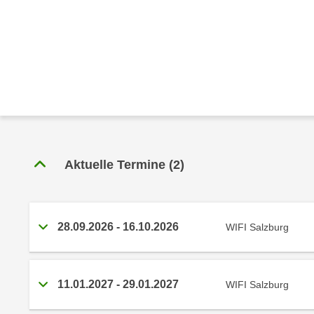
r
c
n
h
u
C
r
o
C
o
o
k
o
i
k
e
i
s
e
Aktuelle Termine
(
2
)
v
s
o
,
n
d
U
i
28.09.2026
-
16.10.2026
WIFI Salzburg
S
e
-
f
a
ü
m
11.01.2027
-
29.01.2027
WIFI Salzburg
r
e
d