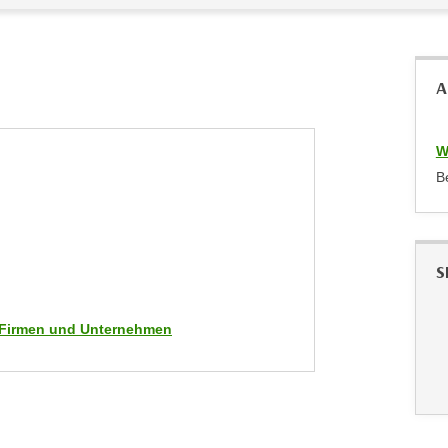
A
W
B
S
ür Firmen und Unternehmen