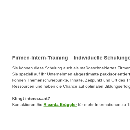
e
n
n
d
E
e
U
n
-
w
U
i
S
r
A
z
Firmen-Intern-Training – Individuelle Schulun
u
i
n
Sie können diese Schulung auch als maßgeschneidertes Firmen-I
e
t
Sie speziell auf Ihr Unternehmen
abgestimmte praxisorientie
l
e
können Themenschwerpunkte, Inhalte, Zeitpunkt und Ort des Trai
o
Ressourcen und haben die Chance auf optimalen Bildungserfolg
r
r
w
i
Klingt interessant?
o
e
Kontaktieren Sie
Ricarda Brüggler
für mehr Informationen zu T
r
n
f
t
e
i
n