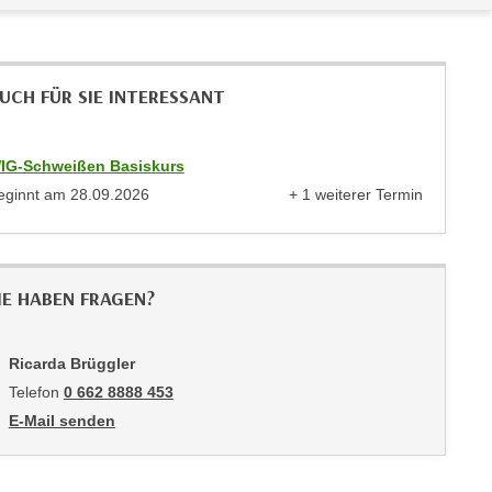
UCH FÜR SIE INTERESSANT
IG-Schweißen Basiskurs
eginnt am
28.09.2026
+ 1 weiterer Termin
anzeigen
IE HABEN FRAGEN?
Ricarda Brüggler
Telefon
0 662 8888 453
E-Mail senden
an Ricarda Brüggler: mailto:rbrueggler@wifisalzburg.at