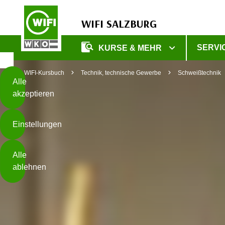
WIFI SALZBURG
Diese
SERVI
KURSE & MEHR
Seite
Zum Inhalt springen
Zur Fußzeile springen
verwendet
WIFI-Kursbuch
Technik, technische Gewerbe
Schweißtechnik
Cookies
Alle
akzeptieren
O
h
Einstellungen
n
e
B
I
Alle
i
h
ablehnen
t
r
t
e
Weiterlesen
e
Z
b
u
e
s