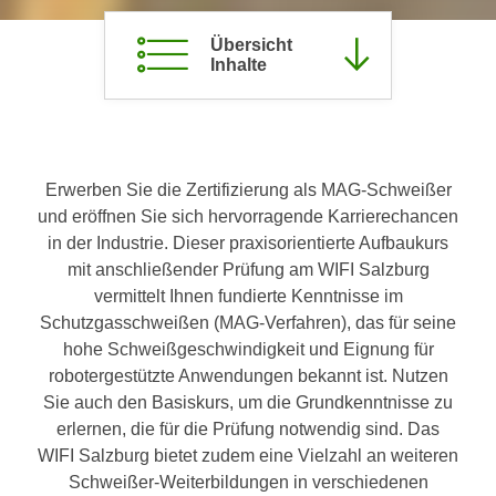
c
i
h
Übersicht
m
Inhalte
t
m
e
u
n
n
S
g
i
v
Erwerben Sie die Zertifizierung als MAG-Schweißer
e
e
und eröffnen Sie sich hervorragende Karrierechancen
,
r
in der Industrie. Dieser praxisorientierte Aufbaukurs
d
w
mit anschließender Prüfung am WIFI Salzburg
a
e
vermittelt Ihnen fundierte Kenntnisse im
s
n
Schutzgasschweißen (MAG-Verfahren), das für seine
s
d
hohe Schweißgeschwindigkeit und Eignung für
w
e
robotergestützte Anwendungen bekannt ist. Nutzen
i
n
Sie auch den Basiskurs, um die Grundkenntnisse zu
r
w
erlernen, die für die Prüfung notwendig sind. Das
a
i
WIFI Salzburg bietet zudem eine Vielzahl an weiteren
u
r
Schweißer-Weiterbildungen in verschiedenen
c