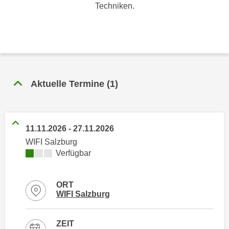
n
Techniken.
h
u
C
r
o
C
o
o
k
o
i
k
Aktuelle Termine
(
1
)
e
i
s
e
v
s
o
,
11.11.2026
-
27.11.2026
n
d
WIFI Salzburg
U
i
Kursverfügbarkeit:
Verfügbar
S
e
-
f
a
ORT
ü
Standortinformationen zu
öffnen
WIFI Salzburg
m
r
e
d
r
ZEIT
i