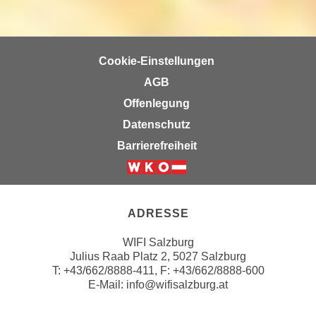
n
b
p
e
e
r
r
Cookie-Einstellungen
h
s
i
AGB
o
n
Offenlegung
n
a
e
Datenschutz
u
n
Barrierefreiheit
s
b
e
e
i
Weiter zur Website der Wirts
z
n
o
ADRESSE
e
g
a
e
WIFI Salzburg
n
Julius Raab Platz 2, 5027 Salzburg
n
g
T:
+43/662/8888-411
, F: +43/662/8888-600
e
e
E-Mail:
info@wifisalzburg.at
n
n
D
e