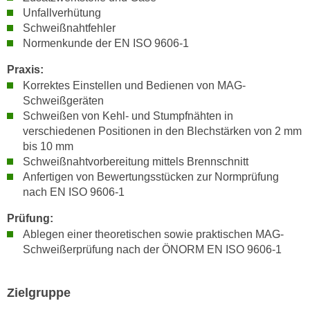
h
e
Unfallverhütung
u
r
Schweißnahtfehler
t
Normenkunde der EN ISO 9606-1
e
z
n
Praxis:
a
“
Korrektes Einstellen und Bedienen von MAG-
b
k
Schweißgeräten
k
l
Schweißen von Kehl- und Stumpfnähten in
o
i
verschiedenen Positionen in den Blechstärken von 2 mm
m
c
bis 10 mm
m
k
Schweißnahtvorbereitung mittels Brennschnitt
e
e
Anfertigen von Bewertungsstücken zur Normprüfung
n
nach EN ISO 9606-1
n
z
,
Prüfung:
w
v
Ablegen einer theoretischen sowie praktischen MAG-
i
e
Schweißerprüfung nach der ÖNORM EN ISO 9606-1
s
r
c
w
h
Zielgruppe
e
e
n