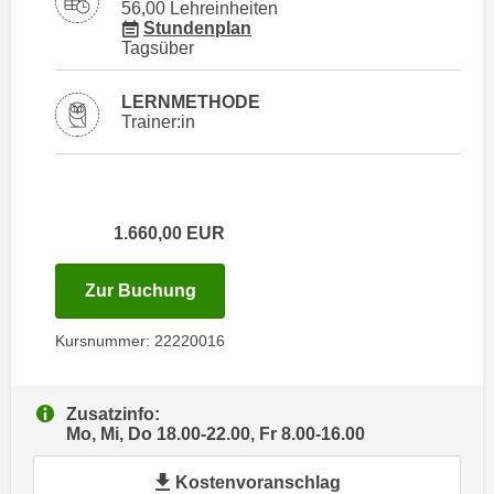
i
56,00 Lehreinheiten
e
für Veranstaltung 22220016
Stundenplan
k
F
Tagsüber
a
u
n
n
LERNMETHODE
i
Trainer:in
k
s
t
c
i
h
o
e
n
1.660,00
EUR
n
d
U
e
für Termin: 11.11.2026 - 27.11.202
Zur Buchung
n
r
t
W
Kursnummer: 22220016
e
e
r
b
n
s
Zusatzinfo:
e
Mo, Mi, Do 18.00-22.00, Fr 8.00-16.00
e
h
i
Kostenvoranschlag
m
t