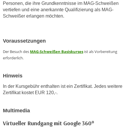
Personen, die ihre Grundkenntnisse im MAG-Schweißen
n
d
vertiefen und eine anerkannte Qualifizierung als MAG-
E
e
Schweißer erlangen möchten.
U
n
-
w
U
i
S
Voraussetzungen
r
A
z
Der Besuch des
MAG-Schweißen Basiskurses
ist als Vorbereitung
u
i
erforderlich.
n
e
t
l
e
Hinweis
o
r
r
In der Kursgebühr enthalten ist ein Zertifikat. Jedes weitere
w
i
Zertifikat kostet EUR 120,-.
o
e
r
n
f
Multimedia
t
e
i
n
Virtueller Rundgang mit Google 360°
e
h