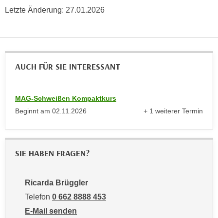
n
Letzte Änderung:
27.01.2026
e
,
l
g
e
e
v
l
a
AUCH FÜR SIE INTERESSANT
a
n
n
t
g
e
MAG-Schweißen Kompaktkurs
e
I
Beginnt am
02.11.2026
+ 1 weiterer Termin
n
n
anzeigen
I
h
h
a
r
l
SIE HABEN FRAGEN?
e
t
d
e
u
Ricarda Brüggler
a
r
Telefon
0 662 8888 453
n
c
z
E-Mail senden
h