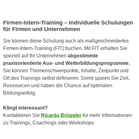
k
z
i
w
e
e
Firmen-Intern-Training – Individuelle Schulungen
-
c
für Firmen und Unternehmen
S
k
e
Sie können diese Schulung auch als maßgeschneidertes
e
t
Firmen-Intern-Training (FIT) buchen. Mit FIT erhalten Sie
n
z
speziell auf Ihr Unternehmen
abgestimmte
u
u
praxisorientierte Aus- und Weiterbildungsprogramme.
n
n
Sie können Themenschwerpunkte, Inhalte, Zeitpunkt und
d
g
Ort des Trainings selbst definieren. Somit sparen Sie Zeit,
u
z
Ressourcen und haben die Chance auf optimalen
m
u
Bildungserfolg.
f
s
ü
t
Klingt interessant?
r
i
Kontaktieren Sie
Ricarda Brüggler
für mehr Informationen
S
m
zu Trainings, Coachings oder Workshops.
i
m
e
e
r