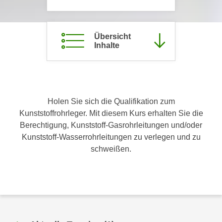
c
i
h
m
t
m
Übersicht
e
Inhalte
u
n
n
S
g
i
v
e
e
Holen Sie sich die Qualifikation zum
,
r
Kunststoffrohrleger. Mit diesem Kurs erhalten Sie die
d
w
Berechtigung, Kunststoff-Gasrohrleitungen und/oder
a
e
Kunststoff-Wasserrohrleitungen zu verlegen und zu
s
n
schweißen.
s
d
w
e
i
n
r
w
a
i
u
r
c