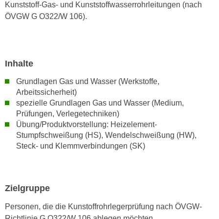
n
Kunststoff-Gas- und Kunststoffwasserrohrleitungen (nach
i
S
ÖVGW G O322/W 106).
c
i
h
e
n
a
i
u
Inhalte
c
f
Grundlagen Gas und Wasser (Werkstoffe,
h
„
Arbeitssicherheit)
t
A
spezielle Grundlagen Gas und Wasser (Medium,
d
l
Prüfungen, Verlegetechniken)
e
l
Übung/Produktvorstellung: Heizelement-
m
e
Stumpfschweißung (HS), Wendelschweißung (HW),
D
a
Steck- und Klemmverbindungen (SK)
a
k
t
z
e
e
n
Zielgruppe
p
s
t
Personen, die die Kunstoffrohrlegerprüfung nach ÖVGW-
c
i
Richtlinie G O322/W 106 ablegen möchten.