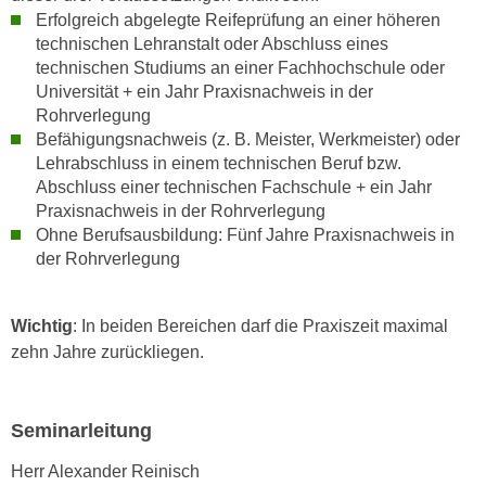
n
Erfolgreich abgelegte Reifeprüfung an einer höheren
d
E
technischen Lehranstalt oder Abschluss eines
e
technischen Studiums an einer Fachhochschule oder
U
n
Universität + ein Jahr Praxisnachweis in der
-
w
Rohrverlegung
U
i
Befähigungsnachweis (z. B. Meister, Werkmeister) oder
S
r
Lehrabschluss in einem technischen Beruf bzw.
A
z
Abschluss einer technischen Fachschule + ein Jahr
u
i
Praxisnachweis in der Rohrverlegung
n
e
Ohne Berufsausbildung: Fünf Jahre Praxisnachweis in
t
der Rohrverlegung
l
e
o
r
r
Wichtig
: In beiden Bereichen darf die Praxiszeit maximal
w
i
zehn Jahre zurückliegen.
o
e
r
n
f
t
Seminarleitung
e
i
n
e
Herr Alexander Reinisch
h