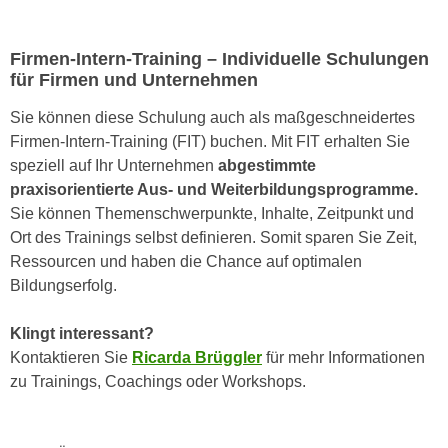
r
a
t
b
e
Firmen-Intern-Training – Individuelle Schulungen
e
für Firmen und Unternehmen
C
n
o
Sie können diese Schulung auch als maßgeschneidertes
.
o
Firmen-Intern-Training (FIT) buchen. Mit FIT erhalten Sie
W
k
speziell auf Ihr Unternehmen
abgestimmte
e
i
praxisorientierte Aus- und Weiterbildungsprogramme.
n
e
Sie können Themenschwerpunkte, Inhalte, Zeitpunkt und
n
s
Ort des Trainings selbst definieren. Somit sparen Sie Zeit,
S
z
Ressourcen und haben die Chance auf optimalen
i
u
Bildungserfolg.
e
A
d
n
Klingt interessant?
e
a
Kontaktieren Sie
Ricarda Brüggler
für mehr Informationen
r
l
zu Trainings, Coachings oder Workshops.
C
y
o
s
o
e