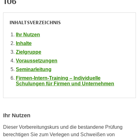
106
e
e
n
n
e
INHALTSVERZEICHNIS
o
i
t
n
Ihr Nutzen
w
s
Inhalte
e
e
n
Zielgruppe
t
d
Voraussetzungen
z
i
Seminarleitung
e
g
Firmen-Intern-Training – Individuelle
n
s
Schulungen für Firmen und Unternehmen
,
i
w
n
e
d
l
.
Ihr Nutzen
c
W
h
e
Dieser Vorbereitungskurs und die bestandene Prüfung
e
n
berechtigen Sie zum Verlegen und Schweißen von
s