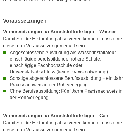
h
e
u
r
t
e
Voraussetzungen
z
n
a
Voraussetzungen für Kunststoffrohrleger – Wasser
“
b
Damit Sie die Erstprüfung absolvieren können, muss eine
k
k
dieser drei Voraussetzungen erfüllt sein:
l
o
Abgeschlossene Ausbildung als Wasserinstallateur,
i
m
einschlägige berufsbildende höhere Schule,
c
m
einschlägige Fachhochschule oder
k
Universitätsabschluss (keine Praxis notwendig)
e
e
Sonstige abgeschlossene Berufsausbildung + ein Jahr
n
n
Praxisnachweis in der Rohrverlegung
z
,
Ohne Berufsausbildung: Fünf Jahre Praxisnachweis in
w
v
der Rohrverlegung
i
e
s
r
c
Voraussetzungen für Kunststoffrohrleger – Gas
w
h
Damit Sie die Erstprüfung absolvieren können, muss eine
e
e
dieser drei Voraussetzungen erfüllt sein:
n