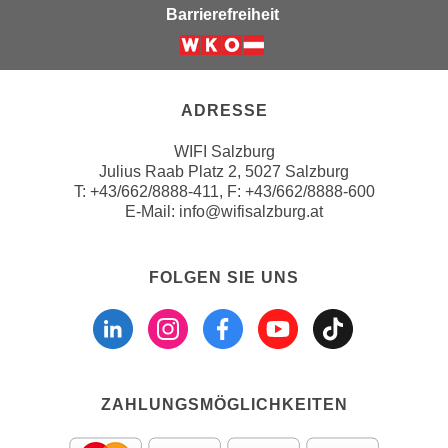
u
Barrierefreiheit
d
z
i
e
Weiter zur Website der Wirts
e
i
C
g
ADRESSE
o
e
o
n
WIFI Salzburg
k
Julius Raab Platz 2, 5027 Salzburg
.
i
T:
+43/662/8888-411
, F: +43/662/8888-600
U
E-Mail:
info@wifisalzburg.at
e
m
s
I
e
h
FOLGEN SIE UNS
r
n
Folgen sie uns a
Folgen sie u
Folgen si
Folgen 
Folge
h
e
o
n
b
d
e
a
ZAHLUNGSMÖGLICHKEITEN
n
r
e
ü