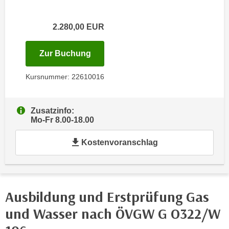
i
e
k
F
2.280,00
EUR
a
u
n
n
i
für Termin: 15.02.2027 - 19.02.202
Zur Buchung
k
s
t
Kursnummer: 22610016
c
i
h
o
e
n
Zusatzinfo:
n
d
Mo-Fr 8.00-18.00
U
e
n
Kostenvoranschlag
r
t
W
e
e
r
b
n
s
Ausbildung und Erstprüfung Gas
e
e
und Wasser nach ÖVGW G O322/W
h
i
m
t