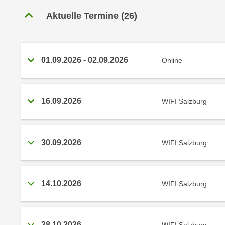
r
c
n
Aktuelle Termine
(
26
)
h
u
C
r
o
C
o
01.09.2026
-
02.09.2026
Online
o
k
o
i
k
e
i
16.09.2026
WIFI Salzburg
s
e
v
s
o
,
n
30.09.2026
WIFI Salzburg
d
U
i
S
e
-
f
14.10.2026
WIFI Salzburg
a
ü
m
r
e
d
28.10.2026