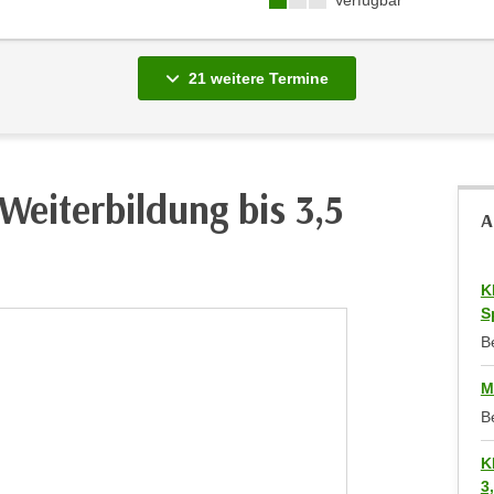
Verfügbar
vergange
21 weitere
Termine
Weiterbildung bis 3,5
A
K
S
B
M
B
K
3,