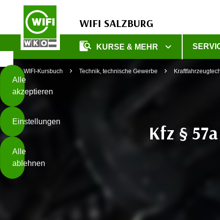
WIFI SALZBURG
Diese
SERVI
KURSE & MEHR
Seite
Zum Inhalt springen
Zur Fußzeile springen
verwendet
WIFI-Kursbuch
Technik, technische Gewerbe
Kraftfahrzeugtec
Cookies
Alle
akzeptieren
O
h
Einstellungen
n
Kfz § 57a
e
B
I
Alle
i
h
ablehnen
t
r
t
e
Weiterlesen
e
Z
b
u
e
s