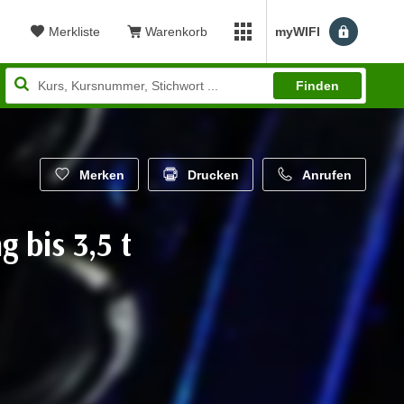
Merkliste
Warenkorb
myWIFI
Benutzerm
myWIFI Apps öffnen
Finden
Merken
Drucken
Anrufen
 bis 3,5 t
wertung: 5,00