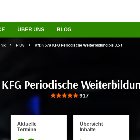
CE
ÜBER UNS
BLOG
hnik
PKW
Kfz § 57a KFG Periodische Weiterbildung bis 3,5 t
 KFG Periodische Weiterbildung
Bewertung: Anzahl 917, Durchschnittliche Be
917
Aktuelle
Übersicht
Termine
Inhalte