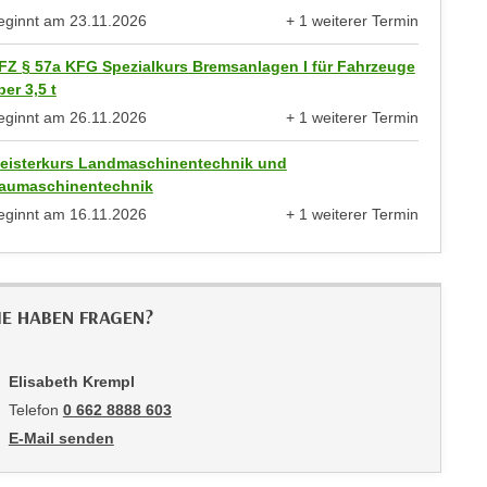
eginnt am
23.11.2026
+ 1 weiterer Termin
anzeigen
FZ § 57a KFG Spezialkurs Bremsanlagen I für Fahrzeuge
ber 3,5 t
eginnt am
26.11.2026
+ 1 weiterer Termin
anzeigen
eisterkurs Landmaschinentechnik und
aumaschinentechnik
eginnt am
16.11.2026
+ 1 weiterer Termin
anzeigen
IE HABEN FRAGEN?
Elisabeth Krempl
Telefon
0 662 8888 603
E-Mail senden
an Elisabeth Krempl: mailto:ekrempl@wifisalzburg.at