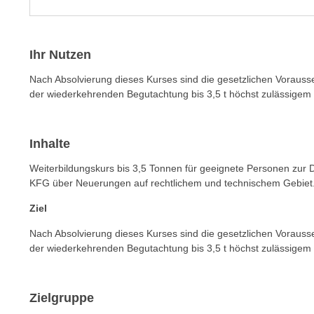
m
t
e
e
n
n
Ihr Nutzen
e
o
i
Nach Absolvierung dieses Kurses sind die gesetzlichen Vorauss
t
n
der wiederkehrenden Begutachtung bis 3,5 t höchst zulässige
w
s
e
e
n
t
Inhalte
d
z
i
Weiterbildungskurs bis 3,5 Tonnen für geeignete Personen zur
e
g
KFG über Neuerungen auf rechtlichem und technischem Gebiet
n
s
Ziel
,
i
w
n
Nach Absolvierung dieses Kurses sind die gesetzlichen Vorauss
e
der wiederkehrenden Begutachtung bis 3,5 t höchst zulässigem
d
l
.
c
W
h
Zielgruppe
e
e