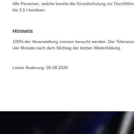
n
Alle Personen, welche bereits die Grundschulung zur Durchfüh
s
n
bis 3,5 t besitzen.
i
S
c
i
h
e
Hinweis
n
a
i
100% der Veranstaltung müssen besucht werden. Der Toleranzzei
u
vier Monate nach dem Stichtag der letzten Weiterbildung.
c
f
h
„
t
A
Letzte Änderung:
06.08.2026
d
l
e
l
m
e
D
a
a
k
t
z
e
e
n
p
s
t