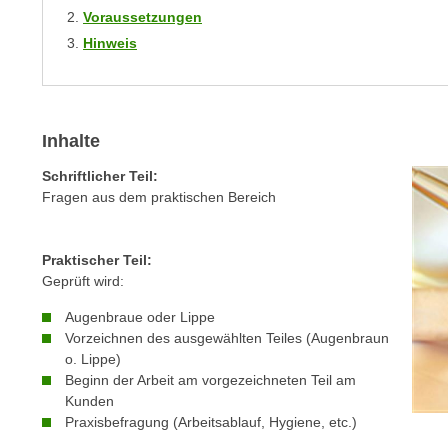
r
i
Voraussetzungen
i
e
Hinweis
k
F
a
u
n
n
i
k
Inhalte
s
t
c
Schriftlicher Teil:
i
h
Fragen aus dem praktischen Bereich
o
e
n
n
d
Praktischer Teil:
U
e
Geprüft wird:
n
r
t
Augenbraue oder Lippe
W
Vorzeichnen des ausgewählten Teiles (Augenbraun
e
e
o. Lippe)
r
b
Beginn der Arbeit am vorgezeichneten Teil am
n
s
Kunden
e
e
Praxisbefragung (Arbeitsablauf, Hygiene, etc.)
h
i