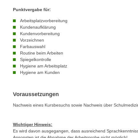
m
t
Punktvergabe für:
e
e
n
n
Arbeitsplatzvorbereitung
e
Kundenaufklärung
o
i
Kundenvorbereitung
t
Vorzeichnen
n
w
Farbauswahl
s
e
Routine beim Arbeiten
e
n
Spiegelkontrolle
t
d
Hygiene am Arbeitsplatz
z
i
Hygiene am Kunden
e
g
n
s
,
Voraussetzungen
i
w
n
Nachweis eines Kursbesuchs sowie Nachweis über Schulmedizi
e
d
l
.
c
W
Wichtiger Hinweis:
h
Es wird davon ausgegangen, dass ausreichend Sprachkenntnis
e
e
Ansonsten ist die Abnahme der Arbeitsprobe nicht möglich!