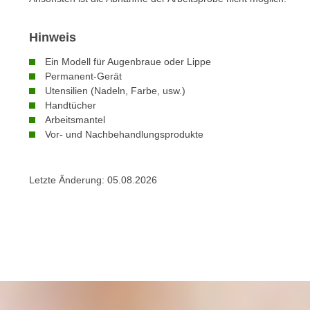
n
s
n
i
S
Hinweis
c
i
Ein Modell für Augenbraue oder Lippe
h
e
Permanent-Gerät
n
a
Utensilien (Nadeln, Farbe, usw.)
i
u
Handtücher
c
f
Arbeitsmantel
h
Vor- und Nachbehandlungsprodukte
„
t
A
d
l
e
Letzte Änderung:
05.08.2026
l
m
e
D
a
a
k
t
z
e
e
n
p
s
t