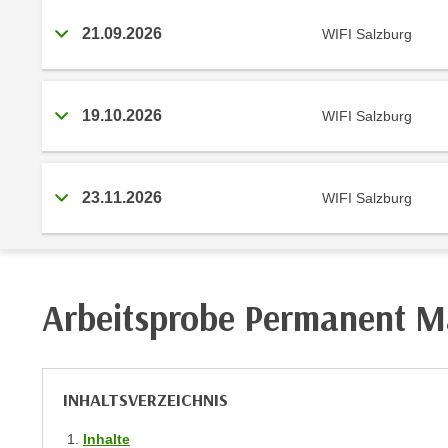
r
c
n
21.09.2026
WIFI Salzburg
h
u
C
r
o
C
o
19.10.2026
WIFI Salzburg
o
k
o
i
k
e
i
23.11.2026
WIFI Salzburg
s
e
v
s
o
,
n
d
Arbeitsprobe Permanent M
U
i
S
e
-
f
a
ü
INHALTSVERZEICHNIS
m
r
e
d
Inhalte