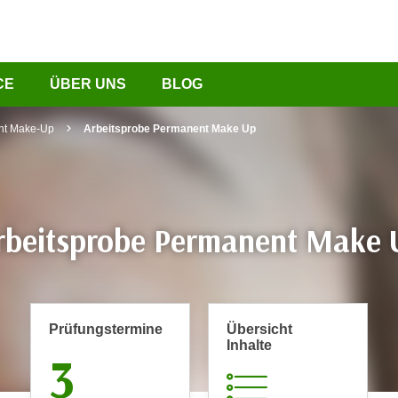
CE
ÜBER UNS
BLOG
nt Make-Up
Arbeitsprobe Permanent Make Up
rbeitsprobe Permanent Make 
Prüfungs­termine
Übersicht
Inhalte
3