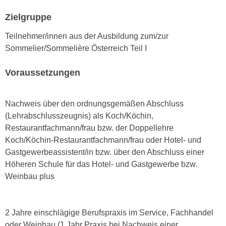
h
e
u
Zielgruppe
r
t
e
Teilnehmer/innen aus der Ausbildung zum/zur
z
n
Sommelier/Sommelière Österreich Teil I
a
“
b
k
Voraussetzungen
k
l
o
i
m
Nachweis über den ordnungsgemäßen Abschluss
c
m
(Lehrabschlusszeugnis) als Koch/Köchin,
k
e
Restaurantfachmann/frau bzw. der Doppellehre
e
n
Koch/Köchin-Restaurantfachmann/frau oder Hotel- und
n
z
Gastgewerbeassistent/in bzw. über den Abschluss einer
,
w
Höheren Schule für das Hotel- und Gastgewerbe bzw.
v
i
Weinbau plus
e
s
r
c
w
h
2 Jahre einschlägige Berufspraxis im Service, Fachhandel
e
e
oder Weinbau (1 Jahr Praxis bei Nachweis einer
n