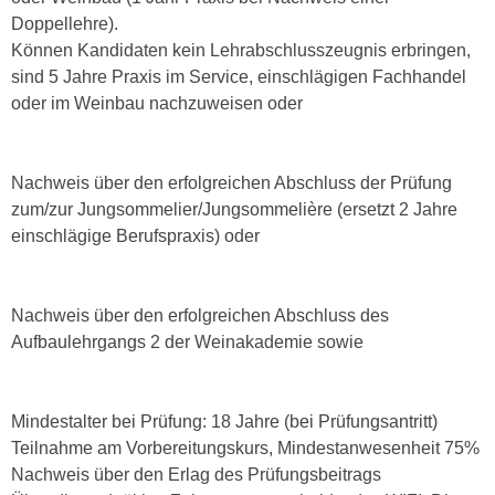
n
Doppellehre).
d
E
Können Kandidaten kein Lehrabschlusszeugnis erbringen,
e
U
sind 5 Jahre Praxis im Service, einschlägigen Fachhandel
n
-
oder im Weinbau nachzuweisen oder
w
U
i
S
r
A
Nachweis über den erfolgreichen Abschluss der Prüfung
z
u
zum/zur Jungsommelier/Jungsommelière (ersetzt 2 Jahre
i
n
einschlägige Berufspraxis) oder
e
t
l
e
o
r
Nachweis über den erfolgreichen Abschluss des
r
w
Aufbaulehrgangs 2 der Weinakademie sowie
i
o
e
r
n
f
Mindestalter bei Prüfung: 18 Jahre (bei Prüfungsantritt)
t
e
Teilnahme am Vorbereitungskurs, Mindestanwesenheit 75%
i
n
Nachweis über den Erlag des Prüfungsbeitrags
e
h