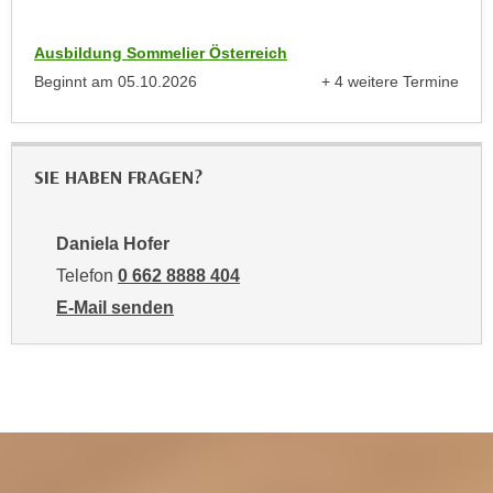
u
d
z
i
Ausbildung Sommelier Österreich
e
e
Beginnt am
05.10.2026
+ 4 weitere Termine
i
anzeigen
C
g
o
e
o
n
SIE HABEN FRAGEN?
k
.
i
U
e
Daniela Hofer
m
s
I
Telefon
0 662 8888 404
e
h
E-Mail senden
r
n
an Daniela Hofer: mailto:dhofer@wifisalzburg.at
h
e
o
n
b
d
e
a
n
r
e
ü