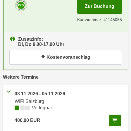
i
e
für Ter
Zur Buchung
k
F
a
u
Kursnummer: 41145055
n
n
i
k
s
Zusatzinfo:
t
c
Di, Do 9.00-17.00 Uhr
i
h
o
Kostenvoranschlag
e
n
n
d
U
e
vergangene
Weitere
Termine
n
r
t
W
e
03.11.2026
-
05.11.2026
e
r
WIFI Salzburg
b
n
Kursverfügbarkeit:
Verfügbar
s
e
e
In de
400,00
EUR
h
i
m
t