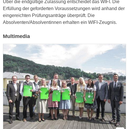
Über die endgültige Zulassung entscheidet das WIFI. Die
r
a
Erfüllung der geforderten Voraussetzungen wird anhand der
t
b
eingereichten Prüfungsanträge überprüft. Die
e
e
Absolventen/Absolventinnen erhalten ein WIFI-Zeugnis.
C
n
o
.
Multimedia
o
W
k
e
i
n
e
n
s
S
z
i
u
e
A
d
n
e
a
r
l
C
y
o
s
o
e