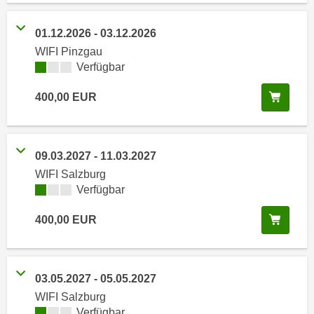
e
e
n
n
01.12.2026
-
03.12.2026
e
o
WIFI Pinzgau
i
t
Kursverfügbarkeit:
Verfügbar
n
w
s
In de
400,00
EUR
e
e
n
t
d
z
i
09.03.2027
-
11.03.2027
e
g
WIFI Salzburg
n
s
Kursverfügbarkeit:
Verfügbar
,
i
w
n
In de
400,00
EUR
e
d
l
.
c
W
03.05.2027
-
05.05.2027
h
e
e
WIFI Salzburg
n
Kursverfügbarkeit:
Verfügbar
s