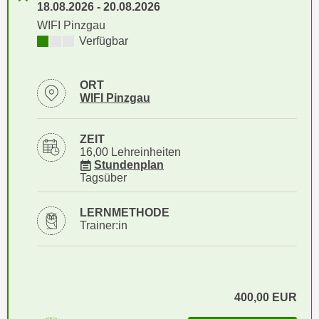
n
18.08.2026
-
20.08.2026
h
u
WIFI Pinzgau
C
r
Kursverfügbarkeit:
Verfügbar
o
C
o
o
k
ORT
o
Standortinformationen zu
öffnen
WIFI Pinzgau
i
k
e
i
s
ZEIT
e
16,00 Lehreinheiten
v
s
für Veranstaltung 41145055
Stundenplan
o
,
Tagsüber
n
d
U
i
LERNMETHODE
S
Trainer:in
e
-
f
a
ü
m
r
e
d
400,00
EUR
r
i