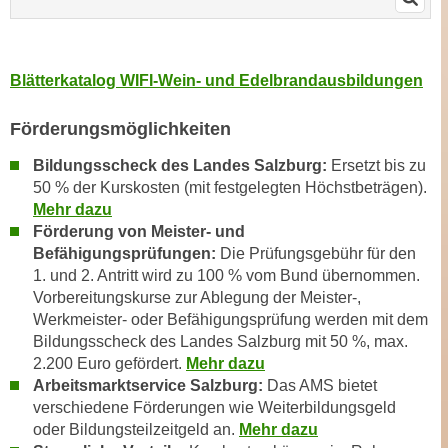
u
e
b
n
i
i
e
Blätterkatalog WIFI-Wein- und Edelbrandausbildungen
n
t
d
e
Förderungsmöglichkeiten
e
n
Bildungsscheck des Landes Salzburg:
Ersetzt bis zu
n
,
50 % der Kurskosten (mit festgelegten Höchstbeträgen).
U
w
Mehr dazu
S
e
Förderung von Meister- und
A
r
Befähigungsprüfungen:
Die
Prüfungsgebühr für den
,
d
1. und 2. Antritt wird zu 100 % vom Bund übernommen.
b
e
Vorbereitungskurse zur Ablegung der Meister-,
e
n
Werkmeister- oder Befähigungsprüfung werden mit dem
i
Bildungsscheck des Landes Salzburg mit 50 %, max.
w
w
2.200 Euro gefördert.
Mehr dazu
e
e
Arbeitsmarktservice Salzburg:
Das AMS bietet
i
l
verschiedene Förderungen wie Weiterbildungsgeld
t
oder Bildungsteilzeitgeld an.
Mehr dazu
c
e