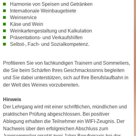
r
Harmonie von Speisen und Getränken
a
t
Internationale Weinbaugebiete
b
e
Weinservice
e
C
Käse und Wein
n
Weinkartengestaltung und Kalkulation
o
.
Präsentations- und Verkaufshilfen
o
W
Selbst-, Fach- und Sozialkompetenz.
k
e
i
n
e
Profitieren Sie von fachkundigen Trainern und Sommeliers,
n
s
die Sie beim Schärfen Ihres Geschmackssinns begleiten
S
z
und Sie dabei unterstützen, sich auf Ihre Berufslaufbahn in
i
u
der Welt des Weines vorzubereiten.
e
A
d
n
Hinweis
e
a
Der Lehrgang wird mit einer schriftlichen, mündlichen und
r
l
praktischen Prüfung abgeschlossen. Bei positiver
C
y
Ablegung erhalten die Teilnehmer ein WIFI-Zeugnis. Der
o
s
Nachweis über den erfolgreichen Abschluss zum
o
e
Jungsommelier ersetzt zwei Jahre Berufspraxis bei der