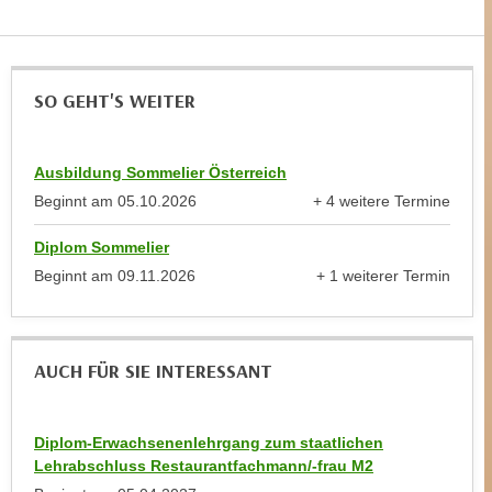
e
n
m
g
E
z
U
SO GEHT'S WEITER
w
-
e
D
c
Ausbildung Sommelier Österreich
a
k
t
Beginnt am
05.10.2026
+ 4 weitere Termine
e
anzeigen
e
u
Diplom Sommelier
n
n
Beginnt am
09.11.2026
+ 1 weiterer Termin
s
d
anzeigen
c
O
h
p
u
t
AUCH FÜR SIE INTERESSANT
t
i
z
m
r
Diplom-Erwachsenenlehrgang zum staatlichen
i
e
Lehrabschluss Restaurantfachmann/-frau M2
e
c