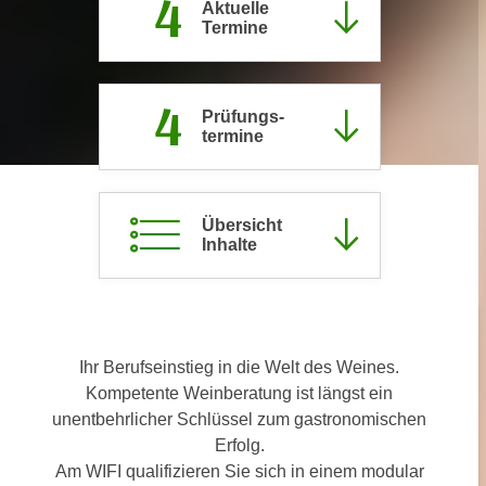
4
Aktuelle
c
i
Termine
h
m
t
m
e
u
4
Prüfungs­
n
n
termine
S
g
i
v
e
e
,
Übersicht
r
Inhalte
d
w
a
e
s
n
s
d
w
e
Ihr Berufseinstieg in die Welt des Weines.
i
n
Kompetente Weinberatung ist längst ein
r
w
unentbehrlicher Schlüssel zum gastronomischen
a
i
Erfolg.
u
r
Am WIFI qualifizieren Sie sich in einem modular
c