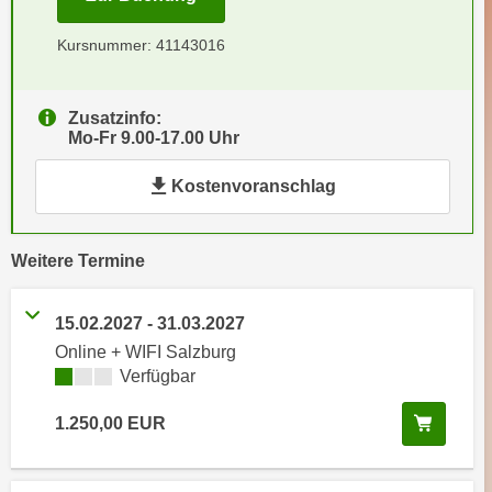
e
e
n
Kursnummer: 41143016
n
e
o
i
t
Zusatzinfo:
n
w
Mo-Fr 9.00-17.00 Uhr
s
e
e
n
Kostenvoranschlag
t
d
z
i
e
vergangene
Weitere
Termine
g
n
s
,
i
15.02.2027
-
31.03.2027
w
n
Online + WIFI Salzburg
e
d
Kursverfügbarkeit:
Verfügbar
l
.
c
W
In den
1.250,00
EUR
h
e
e
n
s