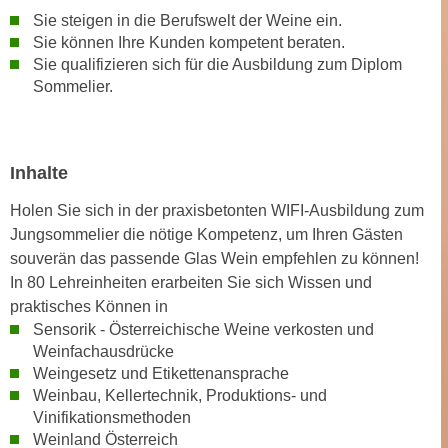
n
Sie steigen in die Berufswelt der Weine ein.
d
E
Sie können Ihre Kunden kompetent beraten.
e
U
Sie qualifizieren sich für die Ausbildung zum Diplom
n
Sommelier.
-
w
U
i
S
r
A
z
Inhalte
u
i
n
Holen Sie sich in der praxisbetonten WIFI-Ausbildung zum
e
t
Jungsommelier die nötige Kompetenz, um Ihren Gästen
l
e
souverän das passende Glas Wein empfehlen zu können!
o
r
In 80 Lehreinheiten erarbeiten Sie sich Wissen und
r
w
praktisches Können in
i
o
Sensorik - Österreichische Weine verkosten und
e
r
Weinfachausdrücke
n
Weingesetz und Etikettenansprache
f
t
Weinbau, Kellertechnik, Produktions- und
e
i
Vinifikationsmethoden
n
e
Weinland Österreich
h