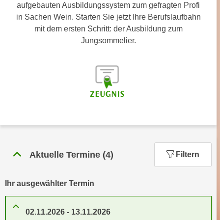
n
aufgebauten Ausbildungssystem zum gefragten Profi
h
u
in Sachen Wein. Starten Sie jetzt Ihre Berufslaufbahn
C
r
mit dem ersten Schritt: der Ausbildung zum
o
C
Jungsommelier.
o
o
k
o
i
k
e
i
s
e
v
s
o
,
n
d
U
i
S
Aktuelle Termine
(
4
)
Filtern
e
-
f
a
ü
Ihr ausgewählter Termin
m
r
e
d
r
02.11.2026
-
13.11.2026
i