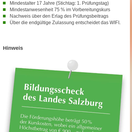
Mindestalter 17 Jahre (Stichtag: 1. Prüfungstag)
n
e
Mindestanwesenheit 75 % im Vorbereitungskurs
,
l
Nachweis über den Erlag des Prüfungsbeitrags
g
e
Über die endgültige Zulassung entscheidet das WIFI.
e
v
l
a
a
n
n
Hinweis
t
g
e
e
I
n
n
I
h
h
a
r
l
e
t
d
e
u
a
r
n
c
z
h