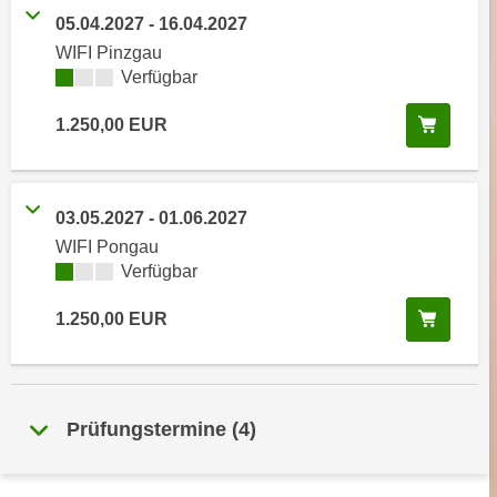
n
05.04.2027
-
16.04.2027
i
S
c
WIFI Pinzgau
i
Kursverfügbarkeit:
Verfügbar
h
e
n
a
In den
1.250,00
EUR
i
u
c
f
h
„
t
03.05.2027
-
01.06.2027
A
d
WIFI Pongau
l
e
Kursverfügbarkeit:
Verfügbar
l
m
e
In den
D
1.250,00
EUR
a
a
k
t
z
e
e
n
Prüfungstermine
(
4
)
p
s
t
c
i