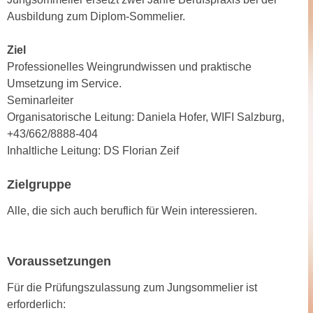
k
z
Ausbildung zum Diplom-Sommelier.
i
w
e
e
Ziel
-
c
Professionelles Weingrundwissen und praktische
S
k
Umsetzung im Service.
e
e
Seminarleiter
t
n
Organisatorische Leitung: Daniela Hofer, WIFI Salzburg,
z
u
+43/662/8888-404
u
n
Inhaltliche Leitung: DS Florian Zeif
n
d
g
u
Zielgruppe
z
m
u
Alle, die sich auch beruflich für Wein interessieren.
f
s
ü
t
r
i
Voraussetzungen
S
m
i
Für die Prüfungszulassung zum Jungsommelier ist
m
e
erforderlich:
e
r