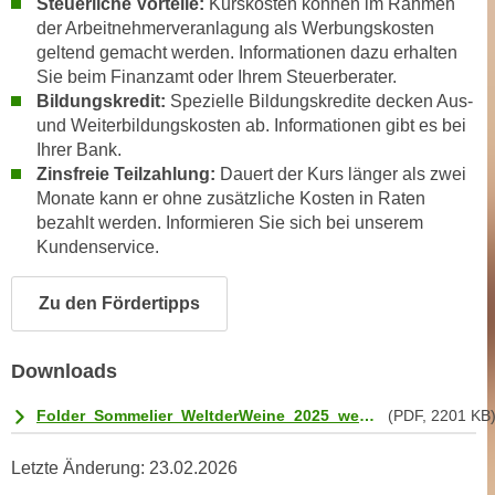
Steuerliche Vorteile:
Kurskosten können im Rahmen
h
r
der Arbeitnehmerveranlagung als Werbungskosten
e
e
geltend gemacht werden. Informationen dazu erhalten
n
C
Sie beim Finanzamt oder Ihrem Steuerberater.
I
o
Bildungskredit:
Spezielle Bildungskredite decken Aus-
h
o
und Weiterbildungskosten ab. Informationen gibt es bei
r
k
Ihrer Bank.
e
Zinsfreie Teilzahlung:
Dauert der Kurs länger als zwei
i
D
Monate kann er ohne zusätzliche Kosten in Raten
e
a
bezahlt werden. Informieren Sie sich bei unserem
s
t
Kundenservice.
f
e
ü
n
Zu den Fördertipps
r
k
M
e
a
Downloads
i
r
n
k
Folder_Sommelier_WeltderWeine_2025_web.pdf
(PDF, 2201 KB
e
e
m
t
Letzte Änderung:
23.02.2026
d
i