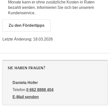
Monate kann er ohne zusätzliche Kosten in Raten
n
e
bezahlt werden. Informieren Sie sich bei unserem
,
l
Kundenservice.
g
e
e
v
Zu den Fördertipps
l
a
a
n
n
Letzte Änderung:
18.03.2026
t
g
e
e
I
n
n
I
h
SIE HABEN FRAGEN?
h
a
r
l
e
t
Daniela Hofer
d
e
Telefon
0 662 8888 404
u
a
E-Mail senden
r
n
an Daniela Hofer: mailto:dhofer@wifisalzburg.at
c
z
h