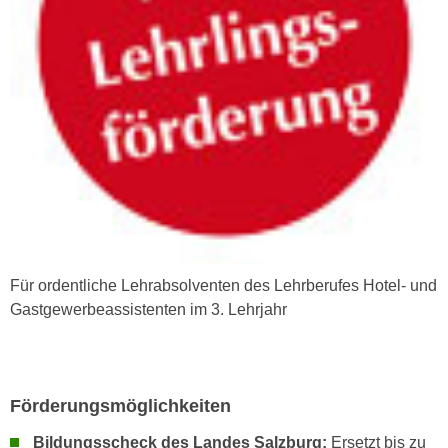
r
a
t
b
e
e
C
n
o
.
o
W
k
e
i
n
e
n
s
S
z
i
u
Für ordentliche Lehrabsolventen des Lehrberufes Hotel- und
e
A
Gastgewerbeassistenten im 3. Lehrjahr
d
n
e
a
r
l
C
y
Förderungsmöglichkeiten
o
s
o
e
Bildungsscheck des Landes Salzburg:
Ersetzt bis zu