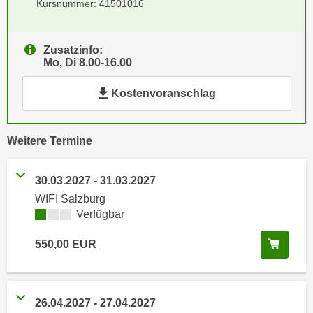
Kursnummer: 41501016
e
e
n
n
e
o
Zusatzinfo:
i
Mo, Di 8.00-16.00
t
n
w
Kostenvoranschlag
s
e
e
n
t
d
vergangene
Weitere
Termine
z
i
e
g
n
30.03.2027
-
31.03.2027
s
,
WIFI Salzburg
i
w
Kursverfügbarkeit:
Verfügbar
n
e
d
In de
550,00
EUR
l
.
c
W
h
e
e
n
26.04.2027
-
27.04.2027
s