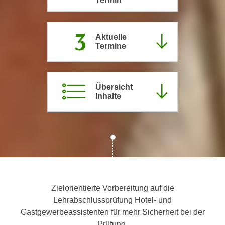
Termin
c
i
h
m
3
t
m
Aktuelle
e
Termine
u
n
n
S
g
i
v
Übersicht
e
e
Inhalte
,
r
d
w
a
e
s
n
s
d
w
e
i
n
Zielorientierte Vorbereitung auf die
r
w
Lehrabschlussprüfung Hotel- und
a
i
Gastgewerbeassistenten für mehr Sicherheit bei der
u
r
Prüfung.
c