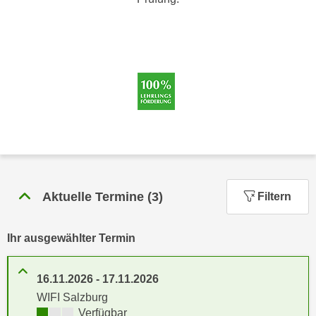
n
h
u
C
r
o
C
o
o
k
o
i
k
e
i
s
e
v
s
o
,
n
d
Aktuelle Termine
(
3
)
Filtern
U
i
S
e
-
Ihr ausgewählter Termin
f
a
ü
m
r
16.11.2026
-
17.11.2026
e
d
WIFI Salzburg
r
i
Kursverfügbarkeit:
Verfügbar