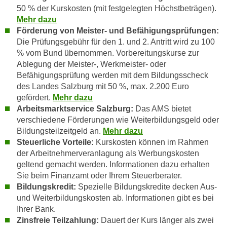
k
z
50 % der Kurskosten (mit festgelegten Höchstbeträgen).
i
Mehr dazu
w
e
Förderung von Meister- und Befähigungsprüfungen:
e
-
Die
Prüfungsgebühr für den 1. und 2. Antritt wird zu 100
c
S
% vom Bund übernommen. Vorbereitungskurse zur
k
Ablegung der Meister-, Werkmeister- oder
e
e
Befähigungsprüfung werden mit dem Bildungsscheck
t
n
des Landes Salzburg mit 50 %, max. 2.200 Euro
z
u
gefördert.
Mehr dazu
u
n
Arbeitsmarktservice Salzburg:
Das AMS bietet
n
d
verschiedene Förderungen wie Weiterbildungsgeld oder
g
u
Bildungsteilzeitgeld an.
Mehr dazu
z
m
Steuerliche Vorteile:
Kurskosten können im Rahmen
u
der Arbeitnehmerveranlagung als Werbungskosten
f
s
geltend gemacht werden. Informationen dazu erhalten
ü
t
Sie beim Finanzamt oder Ihrem Steuerberater.
r
i
Bildungskredit:
Spezielle Bildungskredite decken Aus-
S
und Weiterbildungskosten ab. Informationen gibt es bei
m
i
Ihrer Bank.
m
e
Zinsfreie Teilzahlung:
Dauert der Kurs länger als zwei
e
r