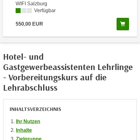
n
WIFI Salzburg
i
S
Kursverfügbarkeit:
Verfügbar
c
i
h
In de
550,00
EUR
e
n
a
i
u
c
f
h
Hotel- und
„
t
A
Gastgewerbeassistenten Lehrlinge
d
l
e
- Vorbereitungskurs auf die
l
m
e
Lehrabschluss
D
a
a
k
t
z
INHALTSVERZEICHNIS
e
e
n
Ihr Nutzen
p
s
t
Inhalte
c
i
Zielgruppe