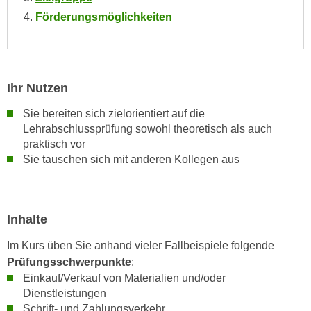
h
e
Förderungsmöglichkeiten
u
r
t
e
z
n
a
“
Ihr Nutzen
b
k
k
l
Sie bereiten sich zielorientiert auf die
o
i
Lehrabschlussprüfung sowohl theoretisch als auch
m
c
praktisch vor
m
Sie tauschen sich mit anderen Kollegen aus
k
e
e
n
n
z
,
Inhalte
w
v
i
e
Im Kurs üben Sie anhand vieler Fallbeispiele folgende
s
r
Prüfungsschwerpunkte
:
c
w
Einkauf/Verkauf von Materialien und/oder
h
Dienstleistungen
e
e
Schrift- und Zahlungsverkehr
n