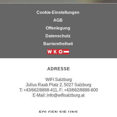
n
b
p
e
Cookie-Einstellungen
e
r
AGB
r
h
s
Offenlegung
i
o
n
Datenschutz
n
a
Barrierefreiheit
e
u
n
s
Weiter zur Website der Wirts
b
e
e
i
ADRESSE
z
n
o
e
WIFI Salzburg
g
Julius Raab Platz 2, 5027 Salzburg
a
e
T:
+43/662/8888-411
, F: +43/662/8888-600
n
E-Mail:
info@wifisalzburg.at
n
g
e
e
n
n
FOLGEN SIE UNS
D
e