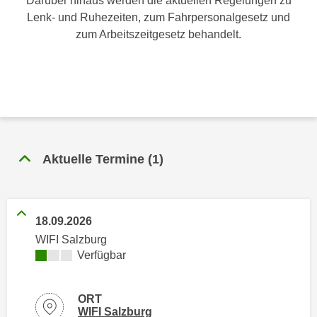
Darüber hinaus werden die aktuellen Regelungen zu
n
h
Lenk- und Ruhezeiten, zum Fahrpersonalgesetz und
u
C
zum Arbeitszeitgesetz behandelt.
r
o
C
o
o
k
o
i
k
e
i
s
e
v
s
Aktuelle Termine
(
1
)
o
,
n
d
U
i
S
18.09.2026
e
-
WIFI Salzburg
f
a
Kursverfügbarkeit:
Verfügbar
ü
m
r
e
d
ORT
r
i
Standortinformationen zu
öffnen
WIFI Salzburg