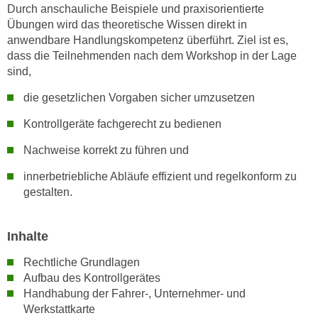
n
Durch anschauliche Beispiele und praxisorientierte
i
S
Übungen wird das theoretische Wissen direkt in
c
i
anwendbare Handlungskompetenz überführt. Ziel ist es,
h
dass die Teilnehmenden nach dem Workshop in der Lage
e
n
sind,
a
i
u
die gesetzlichen Vorgaben sicher umzusetzen
c
f
h
Kontrollgeräte fachgerecht zu bedienen
„
t
A
Nachweise korrekt zu führen und
d
l
e
l
innerbetriebliche Abläufe effizient und regelkonform zu
m
gestalten.
e
D
a
a
k
Inhalte
t
z
e
e
Rechtliche Grundlagen
n
p
Aufbau des Kontrollgerätes
s
Handhabung der Fahrer-, Unternehmer- und
t
c
Werkstattkarte
i