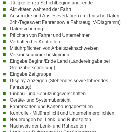
h
Tätigkeiten zu Schichtbeginn und -ende
e
u
Aktivitäten während der Fahrt
r
Ausdrucke und Ausleseverfahren (Technische Daten,
t
e
24h-Tageswert Fahrer sowie Fahrzeug, V-Diagramm)
z
n
Datensicherung
a
“
Pflichten von Fahrer und Unternehmer
b
k
Verhalten bei Kontrollen
k
l
Mitführpflichten von Arbeitszeitnachweisen
o
i
Versionsnummer bestimmen
m
c
Eingabe Beginn/Ende Land (Ländereingabe bei
m
Grenzüberschreitung)
k
e
Eingabe Zeitgruppe
e
n
Display-Anzeigen (Stehendes sowie fahrendes
n
z
Fahrzeug)
,
Einbau- und Benutzungsvorschriften
w
v
Geräte- und Systemübersicht
i
e
Fahrerkarten und Kartenausgabestellen
s
r
Kontrolle - Mitführpflicht und Unternehmerpflichten
c
w
Neuerungen bei Lenk- und Ruhezeiten
h
e
Nachweis der Lenk- und Ruhezeiten
e
n