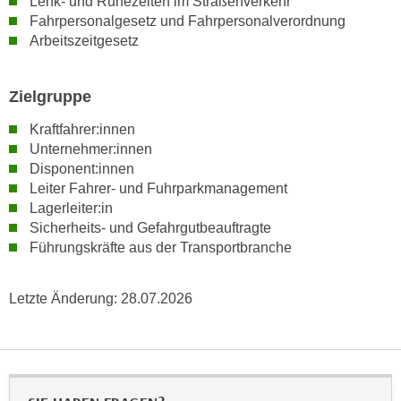
Lenk- und Ruhezeiten im Straßenverkehr
n
d
Fahrpersonalgesetz und Fahrpersonalverordnung
E
Arbeitszeitgesetz
e
U
n
-
w
Zielgruppe
U
i
S
r
Kraftfahrer:innen
A
Unternehmer:innen
z
u
Disponent:innen
i
n
Leiter Fahrer- und Fuhrparkmanagement
e
t
Lagerleiter:in
l
Sicherheits- und Gefahrgutbeauftragte
e
o
Führungskräfte aus der Transportbranche
r
r
w
i
o
Letzte Änderung:
28.07.2026
e
r
n
f
t
e
i
n
e
h