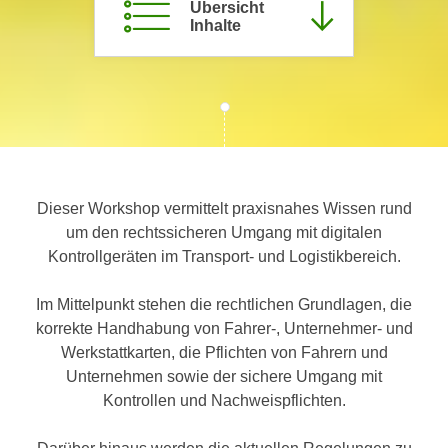
Übersicht
c
i
Inhalte
h
m
t
m
e
u
n
n
S
g
i
v
e
e
,
Dieser Workshop vermittelt praxisnahes Wissen rund
r
d
um den rechtssicheren Umgang mit digitalen
w
a
Kontrollgeräten im Transport- und Logistikbereich.
e
s
n
s
Im Mittelpunkt stehen die rechtlichen Grundlagen, die
d
w
korrekte Handhabung von Fahrer-, Unternehmer- und
e
i
Werkstattkarten, die Pflichten von Fahrern und
n
r
Unternehmen sowie der sichere Umgang mit
w
a
Kontrollen und Nachweispflichten.
i
u
r
c