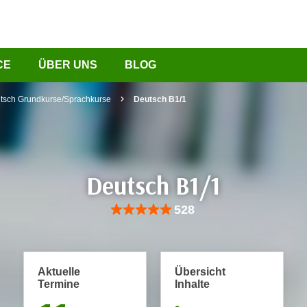
CE
ÜBER UNS
BLOG
tsch Grundkurse/Sprachkurse
Deutsch B1/1
Deutsch B1/1
Bewertung: Anzahl 528, Durchschnittliche Be
528
Aktuelle
Übersicht
Termine
Inhalte