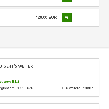
420,00
EUR
In den Warenkorb legen
O GEHT'S WEITER
eutsch B1/2
eginnt am
01.09.2026
+ 10 weitere Termine
anzeigen