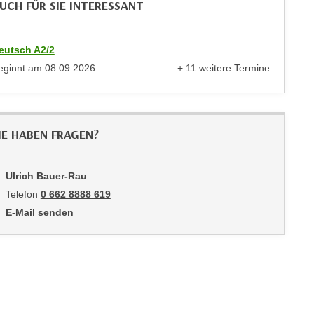
UCH FÜR SIE INTERESSANT
eutsch A2/2
eginnt am
08.09.2026
+ 11 weitere Termine
anzeigen
IE HABEN FRAGEN?
Ulrich Bauer-Rau
Telefon
0 662 8888 619
E-Mail senden
an Ulrich Bauer-Rau: mailto:ubauer@wifisalzburg.at