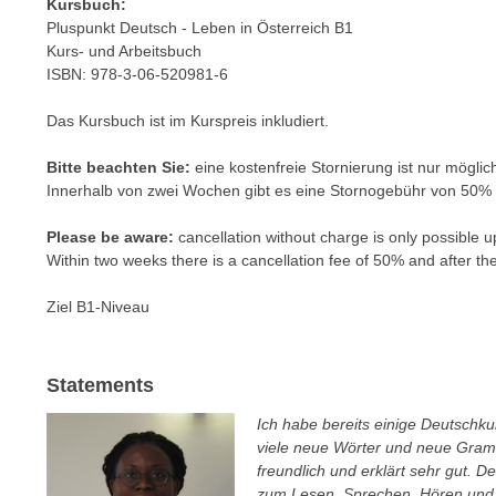
c
Kursbuch:
i
Pluspunkt Deutsch - Leben in Österreich B1
h
e
Kurs- und Arbeitsbuch
u
r
ISBN: 978-3-06-520981-6
t
e
z
n
Das Kursbuch ist im Kurspreis inkludiert.
a
“
b
Bitte beachten Sie:
eine kostenfreie Stornierung ist nur möglic
k
k
Innerhalb von zwei Wochen gibt es eine Stornogebühr von 50
l
o
i
Please be aware:
cancellation without charge is only possible up
m
c
Within two weeks there is a cancellation fee of 50% and after th
m
k
e
e
Ziel B1-Niveau
n
n
z
,
w
Statements
v
i
e
Ich habe bereits einige Deutschku
s
r
viele neue Wörter und neue Gramm
c
w
freundlich und erklärt sehr gut. D
h
e
zum Lesen, Sprechen, Hören und