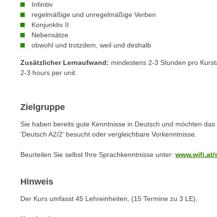
n
Infinitiv
s
n
regelmäßige und unregelmäßige Verben
i
S
Konjunktiv II
c
Nebensätze
i
h
obwohl und trotzdem, weil und deshalb
e
n
a
Zusätzlicher Lernaufwand:
mindestens 2-3 Stunden pro Kursta
i
u
2-3 hours per unit.
c
f
h
„
t
A
Zielgruppe
d
l
Sie haben bereits gute Kenntnisse in Deutsch und möchten das
e
l
'Deutsch A2/2' besucht oder vergleichbare Vorkenntnisse.
m
e
D
a
Beurteilen Sie selbst Ihre Sprachkenntnisse unter:
www.wifi.at/
a
k
t
z
Hinweis
e
e
n
Der Kurs umfasst 45 Lehreinheiten, (15 Termine zu 3 LE).
p
s
t