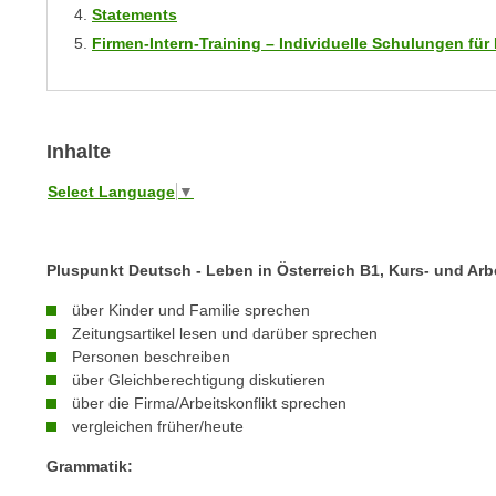
m
Statements
t
e
Firmen-Intern-Training – Individuelle Schulungen f
e
n
n
e
o
i
t
n
Inhalte
w
s
e
Select Language
▼
e
n
t
d
z
i
Pluspunkt Deutsch - Leben in Österreich B1, Kurs- und Arb
e
g
n
über Kinder und Familie sprechen
s
,
Zeitungsartikel lesen und darüber sprechen
i
Personen beschreiben
w
n
über Gleichberechtigung diskutieren
e
d
über die Firma/Arbeitskonflikt sprechen
l
.
vergleichen früher/heute
c
W
h
Grammatik:
e
e