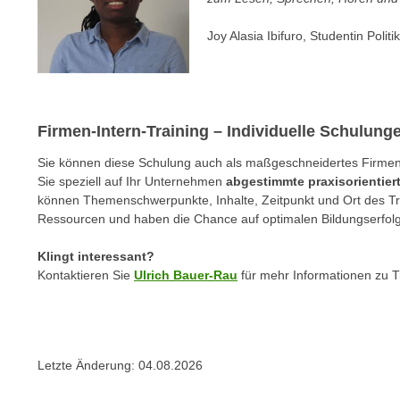
e
n
n
Joy Alasia Ibifuro, Studentin Polit
d
E
e
U
n
-
w
U
i
Firmen-Intern-Training – Individuelle Schulun
S
r
A
Sie können diese Schulung auch als maßgeschneidertes Firmen-I
z
u
Sie speziell auf Ihr Unternehmen
abgestimmte praxisorientie
i
können Themenschwerpunkte, Inhalte, Zeitpunkt und Ort des Trai
n
e
Ressourcen und haben die Chance auf optimalen Bildungserfolg
t
l
e
o
Klingt interessant?
r
r
Kontaktieren Sie
Ulrich Bauer-Rau
für mehr Informationen zu 
w
i
o
e
r
n
f
t
Letzte Änderung:
04.08.2026
e
i
n