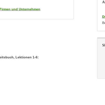
A
ür Firmen und Unternehmen
D
B
S
eitsbuch, Lektionen 1-6: