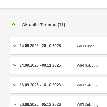
r
c
n
h
u
C
r
o
C
Aktuelle Termine
(
11
)
o
o
k
o
i
k
e
14.09.2026
-
20.10.2026
WIFI Lungau
i
s
e
v
s
o
,
14.09.2026
-
09.11.2026
WIFI Salzburg
n
d
U
i
S
e
-
16.09.2026
-
16.10.2026
WIFI Salzburg
f
a
ü
m
r
e
d
26.09.2026
-
05.12.2026
WIFI Salzburg