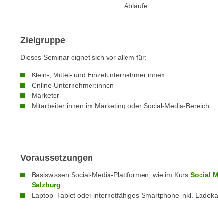
n
Abläufe
s
n
i
S
c
i
Zielgruppe
h
e
n
Dieses Seminar eignet sich vor allem für:
a
i
u
Klein-, Mittel- und Einzelunternehmer:innen
c
f
Online-Unternehmer:innen
h
„
Marketer
t
Mitarbeiter:innen im Marketing oder Social-Media-Bereich
A
d
l
e
l
m
e
D
a
Voraussetzungen
a
k
t
Basiswissen Social-Media-Plattformen, wie im Kurs
Social M
z
e
Salzburg
e
Laptop, Tablet oder internetfähiges Smartphone inkl. Ladek
n
p
s
t