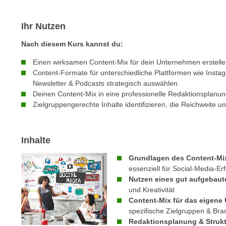
m
t
e
e
Ihr Nutzen
n
n
e
Nach diesem Kurs kannst du:
o
i
t
Einen wirksamen Content-Mix für dein Unternehmen erstelle
n
w
Content-Formate für unterschiedliche Plattformen wie Insta
s
e
Newsletter & Podcasts strategisch auswählen.
e
Deinen Content-Mix in eine professionelle Redaktionsplanun
n
t
Zielgruppengerechte Inhalte identifizieren, die Reichweite 
d
z
i
e
g
n
Inhalte
s
,
i
Grundlagen des Content-Mi
w
n
essenziell für Social-Media-Er
e
d
Nutzen eines gut aufgebaut
l
und Kreativität
.
c
Content-Mix für das eigene
W
spezifische Zielgruppen & Br
h
e
Redaktionsplanung & Struk
e