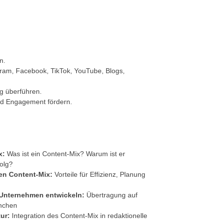
n.
gram, Facebook, TikTok, YouTube, Blogs,
g überführen.
und Engagement fördern.
x:
Was ist ein Content-Mix? Warum ist er
folg?
en Content-Mix:
Vorteile für Effizienz, Planung
 Unternehmen entwickeln:
Übertragung auf
anchen
tur:
Integration des Content-Mix in redaktionelle