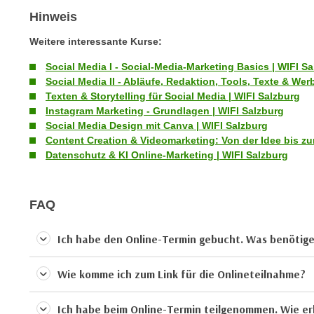
c
i
Hinweis
h
e
u
r
Weitere interessante Kurse:
t
e
Social Media I - Social-Media-Marketing Basics | WIFI S
z
n
Social Media II - Abläufe, Redaktion, Tools, Texte & We
a
“
Texten & Storytelling für Social Media | WIFI Salzburg
b
k
Instagram Marketing - Grundlagen | WIFI Salzburg
k
l
Social Media Design mit Canva | WIFI Salzburg
o
Content Creation & Videomarketing: Von der Idee bis zur
i
m
Datenschutz & KI Online-Marketing | WIFI Salzburg
c
m
k
e
e
FAQ
n
n
z
,
w
Ich habe den Online-Termin gebucht. Was benötige 
v
i
e
s
Wie komme ich zum Link für die Onlineteilnahme?
r
c
w
h
Ich habe beim Online-Termin teilgenommen. Wie er
e