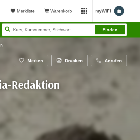
Merkliste
Warenkorb
myWIFI
Benutzerm
myWIFI Apps öffnen
Finden
on
Merken
Drucken
Anrufen
dia-Redaktion