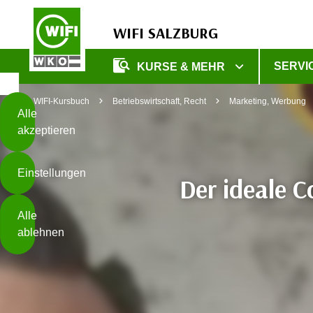
WIFI SALZBURG
Diese
SERVI
KURSE & MEHR
Seite
Zum Inhalt springen
Zur Fußzeile springen
verwendet
WIFI-Kursbuch
Betriebswirtschaft, Recht
Marketing, Werbung
Cookies
Alle
akzeptieren
O
h
Einstellungen
n
Der ideale C
e
B
I
Alle
i
h
ablehnen
t
r
t
e
Weiterlesen
e
Z
b
u
e
s