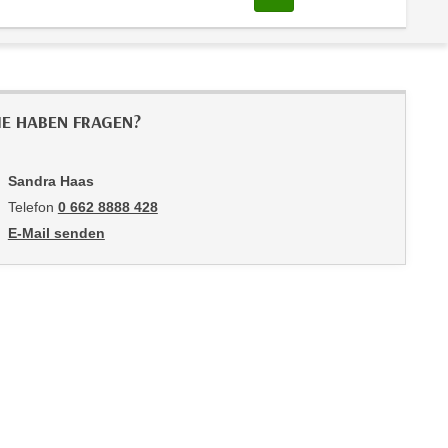
IE HABEN FRAGEN?
Sandra Haas
Telefon
0 662 8888 428
E-Mail senden
an Sandra Haas: mailto:shaas@wifisalzburg.at