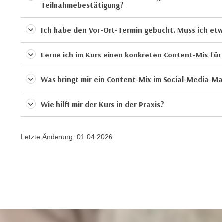
Teilnahmebestätigung?
e
n
n
d
E
Ich habe den Vor-Ort-Termin gebucht. Muss ich et
e
U
n
-
Lerne ich im Kurs einen konkreten Content-Mix fü
w
U
i
S
Was bringt mir ein Content-Mix im Social-Media-M
r
A
z
u
Wie hilft mir der Kurs in der Praxis?
i
n
e
t
l
e
Letzte Änderung:
01.04.2026
o
r
r
w
i
o
e
r
n
f
t
e
i
n