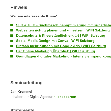
c
i
h
Hinweis
e
u
r
Weitere interessante Kurse:
t
e
z
SEO & GEO - Suchmaschinenoptimierung mit Künstlicher 
n
Webseiten richtig planen und umsetzen | WIFI Salzburg
a
“
Datenschutz & KI verständlich erklärt | WIFI Salzburg
b
k
Social Media Design mit Canva | WIFI Salzburg
k
l
Einfach mehr Kunden mit Google Ads | WIFI Salzburg
o
i
Der Online Marketing Überblick | WIFI Salzburg
m
c
Grundlagen digitales Marketing - Intensivlehrgang komp
m
k
e
e
n
n
z
,
Seminarleitung
w
v
i
Jan Kremmel
e
s
Inhaber der Digital Agentur
klickexperten
r
c
w
h
e
Statements