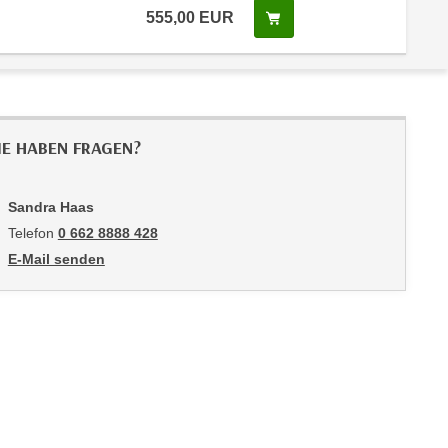
555,00
EUR
In den Warenkorb legen
IE HABEN FRAGEN?
Sandra Haas
Telefon
0 662 8888 428
E-Mail senden
an Sandra Haas: mailto:shaas@wifisalzburg.at