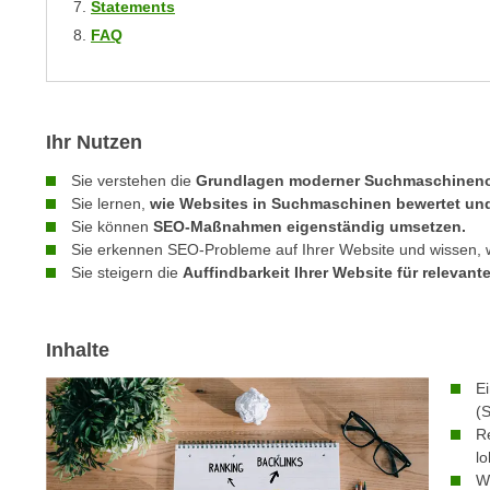
Statements
m
t
FAQ
e
e
n
n
e
o
i
t
Ihr Nutzen
n
w
s
e
Sie verstehen die
Grundlagen moderner Suchmaschineno
e
Sie lernen,
wie Websites in Suchmaschinen bewertet und 
n
t
Sie können
SEO-Maßnahmen eigenständig umsetzen.
d
z
Sie erkennen SEO-Probleme auf Ihrer Website und wissen, 
i
Sie steigern die
Auffindbarkeit Ihrer Website für relevant
e
g
n
s
,
i
Inhalte
w
n
e
d
E
l
(
.
c
Re
W
l
h
e
W
e