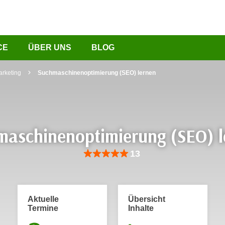
CE
ÜBER UNS
BLOG
arketing
Suchmaschinenoptimierung (SEO) lernen
maschinenoptimierung (SEO) l
Bewertung: Anzahl 13, Durchschnittliche Be
13
Aktuelle
Übersicht
Termine
Inhalte