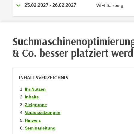
r
i
25.02.2027
-
26.02.2027
WIFI Salzburg
i
e
k
F
a
u
n
n
i
Suchmaschinenoptimierung 
k
s
t
& Co. besser platziert wer
c
i
h
o
e
n
n
d
INHALTSVERZEICHNIS
U
e
n
Ihr Nutzen
r
t
W
Inhalte
e
e
Zielgruppe
r
b
Voraussetzungen
n
s
Hinweis
e
e
Seminarleitung
h
i