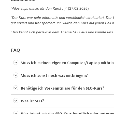
e
n
"Alles supi, danke für den Kurs! :-)"
(27.02.2026)
n
d
E
e
"Der Kurs war sehr informativ und verständlich strukturiert. De
U
gut erklärt und transportiert. Ich würde den Kurs auf jeden Fall 
n
-
w
"Jan kennt sich perfekt in dem Thema SEO aus und konnte uns 
U
i
S
r
A
z
FAQ
u
i
n
e
Muss ich meinen eigenen Computer/Laptop mitbri
t
l
e
o
Muss ich sonst noch was mitbringen?
r
r
w
i
Benötige ich Vorkenntnisse für den SEO-Kurs?
o
e
r
n
f
Was ist SEO?
t
e
i
n
Was bringt mir der SEO-Kurs beruflich oder untern