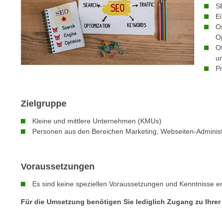
n
S
s
n
E
i
S
O
c
i
O
h
O
e
n
u
a
P
i
u
c
f
h
„
Zielgruppe
t
A
d
l
Kleine und mittlere Unternehmen (KMUs)
e
Personen aus den Bereichen Marketing, Webseiten-Adminis
l
m
e
D
a
a
Voraussetzungen
k
t
z
Es sind keine speziellen Voraussetzungen und Kenntnisse erf
e
e
n
Für die Umsetzung benötigen Sie lediglich Zugang zu Ihrer
p
s
t