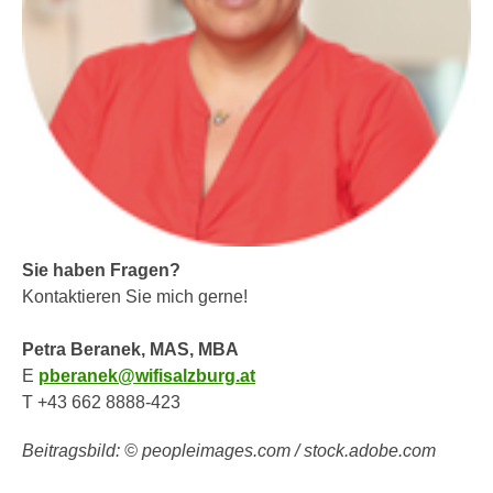
u
d
z
i
e
e
i
C
g
o
e
o
n
k
.
i
U
e
m
s
Sie haben Fragen?
I
e
Kontaktieren Sie mich gerne!
h
r
n
h
Petra Beranek, MAS, MBA
e
o
E
pberanek@wifisalzburg.at
n
b
T +43 662 8888-423
d
e
a
n
Beitragsbild: © peopleimages.com / stock.adobe.com
r
e
ü