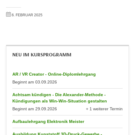
n
b
p
e
6. FEBRUAR 2025
e
r
r
h
s
i
o
n
n
a
e
NEU IM KURSPROGRAMM
u
n
s
b
e
AR / VR Creator - Online-Diplomlehrgang
e
i
z
Beginnt am
03.09.2026
n
o
e
Achtsam kündigen - Die Alexander-Methode -
g
a
Kündigungen als Win-Win-Situation gestalten
e
n
Beginnt am
29.09.2026
+ 1 weiterer Termin
n
g
anzeigen
e
e
Aufbaulehrgang Elektronik Meister
n
n
D
Ausbildung Kunststoff 3D-Druck-Gewerbe -
e