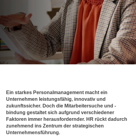
c
i
h
m
t
m
e
u
n
n
S
g
i
v
e
e
,
r
d
w
a
e
s
n
s
Ein starkes Personalmanagement macht ein
d
Unternehmen leistungsfähig, innovativ und
w
e
zukunftssicher. Doch die Mitarbeitersuche und -
i
n
bindung gestaltet sich aufgrund verschiedener
r
w
Faktoren immer herausfordernder. HR rückt dadurch
a
i
zunehmend ins Zentrum der strategischen
u
r
Unternehmensführung.
c