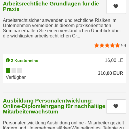
h
Arbeitsrechtliche Grundlagen für die
r
Kurs
Praxis
e
e
n
C
Arbeitsrecht sicher anwenden und rechtliche Risiken im
I
o
Unternehmen vermeiden.In diesem praxisorientierten
h
Seminar erhalten Sie einen verständlichen Überblick über
o
die wichtigsten arbeitsrechtlichen Gr...
r
k
e
59
i
D
e
a
s
16,00
LE
2 Kurstermine
t
f
Kursverfügbarkeit:
e
310,00
EUR
ü
Verfügbar
n
r
k
M
e
a
i
Ausbildung Personalentwicklung:
r
n
Online-Diplomlehrgang für nachhaltiges
Kurs
k
Mitarbeiterwachstum
e
e
m
t
Personalentwicklung Ausbildung online - Mitarbeiter gezielt
d
fördern und Unternehmen stärkenWie gelingt es, Talente zu
i