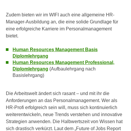
k
z
i
w
Zudem bieten wir im WIFI auch eine allgemeine HR-
e
e
Manager-Ausbildung an, die eine solide Grundlage für
-
c
eine erfolgreiche Karriere im Personalmanagement
S
k
bietet.
e
e
t
n
Human Resources Management Basis
z
u
Diplomlehrgang
u
n
Human Resources Management Professional,
n
d
Diplomlehrgang
(Aufbaulehrgang nach
g
u
Basislehrgang)
z
m
u
f
s
Die Arbeitswelt ändert sich rasant – und mit ihr die
ü
t
Anforderungen an das Personalmanagement. Wer als
r
i
HR-Profi erfolgreich sein will, muss sich kontinuierlich
S
m
weiterentwickeln, neue Trends verstehen und innovative
i
m
Strategien anwenden. Die Halbwertszeit von Wissen hat
e
e
sich drastisch verkürzt. Laut dem „Future of Jobs Report
r