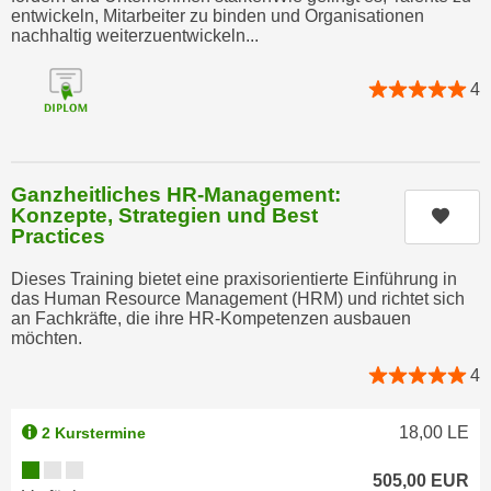
e
entwickeln, Mitarbeiter zu binden und Organisationen
n
nachhaltig weiterzuentwickeln...
m
g
E
z
4
U
w
-
e
D
c
a
k
Ganzheitliches HR-Management:
t
e
Konzepte, Strategien und Best
Kurs
e
Practices
u
n
n
s
Dieses Training bietet eine praxisorientierte Einführung in
d
das Human Resource Management (HRM) und richtet sich
c
O
an Fachkräfte, die ihre HR-Kompetenzen ausbauen
h
möchten.
p
u
t
4
t
i
z
m
18,00
LE
2 Kurstermine
r
i
e
Kursverfügbarkeit:
e
505,00
EUR
c