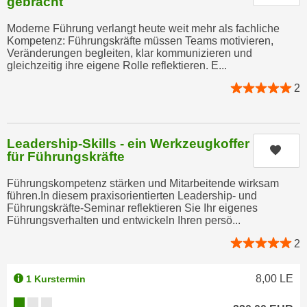
gebracht
,
n
S
Moderne Führung verlangt heute weit mehr als fachliche
d
Kompetenz: Führungskräfte müssen Teams motivieren,
i
a
Veränderungen begleiten, klar kommunizieren und
e
u
gleichzeitig ihre eigene Rolle reflektieren. E...
n
s
2
u
g
r
e
e
w
i
Leadership-Skills - ein Werkzeugkoffer
ä
Kurs
für Führungskräfte
n
h
g
l
Führungskompetenz stärken und Mitarbeitende wirksam
e
führen.In diesem praxisorientierten Leadership- und
t
s
Führungskräfte-Seminar reflektieren Sie Ihr eigenes
e
Führungsverhalten und entwickeln Ihren persö...
c
P
h
2
a
r
r
ä
8,00
LE
t
1 Kurstermin
n
n
Kursverfügbarkeit:
k