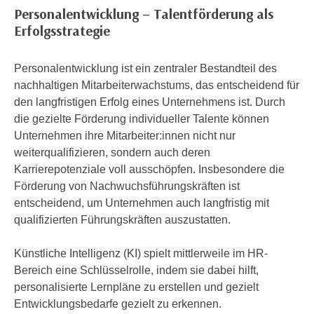
n
Personalentwicklung – Talentförderung als
d
E
Erfolgsstrategie
e
U
n
-
w
Personalentwicklung ist ein zentraler Bestandteil des
U
i
nachhaltigen Mitarbeiterwachstums, das entscheidend für
S
r
den langfristigen Erfolg eines Unternehmens ist. Durch
A
z
die gezielte Förderung individueller Talente können
u
i
Unternehmen ihre Mitarbeiter:innen nicht nur
n
e
weiterqualifizieren, sondern auch deren
t
l
Karrierepotenziale voll ausschöpfen. Insbesondere die
e
o
Förderung von Nachwuchsführungskräften ist
r
r
entscheidend, um Unternehmen auch langfristig mit
w
i
qualifizierten Führungskräften auszustatten.
o
e
r
n
Künstliche Intelligenz (KI) spielt mittlerweile im HR-
f
t
Bereich eine Schlüsselrolle, indem sie dabei hilft,
e
i
personalisierte Lernpläne zu erstellen und gezielt
n
e
Entwicklungsbedarfe gezielt zu erkennen.
h