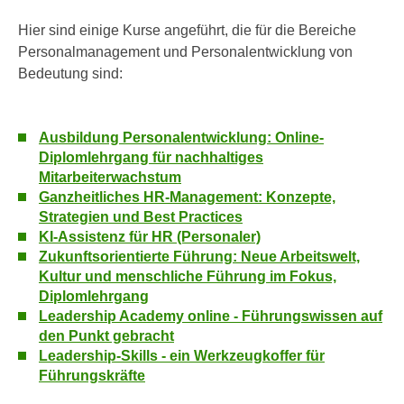
r
a
t
Hier sind einige Kurse angeführt, die für die Bereiche
b
e
Personalmanagement und Personalentwicklung von
e
C
Bedeutung sind:
n
o
.
o
W
k
Ausbildung Personalentwicklung: Online-
e
Diplomlehrgang für nachhaltiges
i
n
Mitarbeiterwachstum
e
n
Ganzheitliches HR-Management: Konzepte,
s
S
Strategien und Best Practices
z
KI-Assistenz für HR (Personaler)
i
u
Zukunftsorientierte Führung: Neue Arbeitswelt,
e
A
Kultur und menschliche Führung im Fokus,
d
n
Diplomlehrgang
e
a
Leadership Academy online - Führungswissen auf
r
l
den Punkt gebracht
C
y
Leadership-Skills - ein Werkzeugkoffer für
o
s
Führungskräfte
o
e