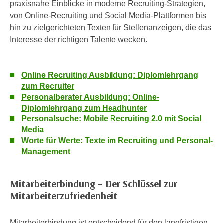
praxisnahe Einblicke in moderne Recruiting-Strategien,
e
e
von Online-Recruiting und Social Media-Plattformen bis
n
n
hin zu zielgerichteten Texten für Stellenanzeigen, die das
e
o
Interesse der richtigen Talente wecken.
i
t
n
w
s
e
Online Recruiting Ausbildung: Diplomlehrgang
e
n
zum Recruiter
t
d
Personalberater Ausbildung: Online-
z
i
Diplomlehrgang zum Headhunter
e
Personalsuche: Mobile Recruiting 2.0 mit Social
g
n
Media
s
,
Worte für Werte: Texte im Recruiting und Personal-
i
w
Management
n
e
d
l
.
Mitarbeiterbindung – Der Schlüssel zur
c
W
Mitarbeiterzufriedenheit
h
e
e
n
Mitarbeiterbindung ist entscheidend für den langfristigen
s