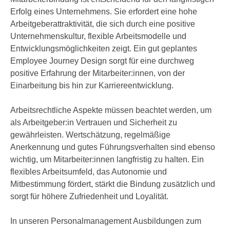
n
Erfolg eines Unternehmens. Sie erfordert eine hohe
i
S
Arbeitgeberattraktivität, die sich durch eine positive
c
i
Unternehmenskultur, flexible Arbeitsmodelle und
h
e
Entwicklungsmöglichkeiten zeigt. Ein gut geplantes
n
a
Employee Journey Design sorgt für eine durchweg
i
u
positive Erfahrung der Mitarbeiter:innen, von der
c
f
Einarbeitung bis hin zur Karriereentwicklung.
h
„
t
A
Arbeitsrechtliche Aspekte müssen beachtet werden, um
d
l
als Arbeitgeber:in Vertrauen und Sicherheit zu
e
l
gewährleisten. Wertschätzung, regelmäßige
m
e
Anerkennung und gutes Führungsverhalten sind ebenso
D
a
wichtig, um Mitarbeiter:innen langfristig zu halten. Ein
a
k
flexibles Arbeitsumfeld, das Autonomie und
t
z
Mitbestimmung fördert, stärkt die Bindung zusätzlich und
e
e
sorgt für höhere Zufriedenheit und Loyalität.
n
p
s
t
In unseren Personalmanagement Ausbildungen zum
c
i