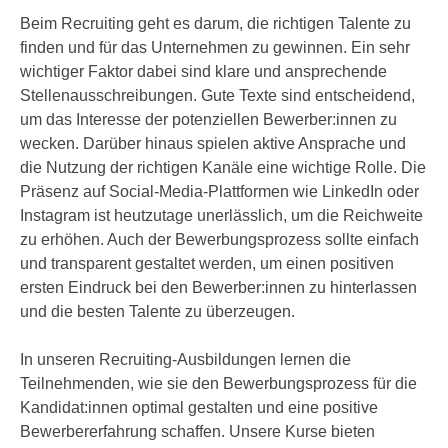
i
e
Beim Recruiting geht es darum, die richtigen Talente zu
k
F
finden und für das Unternehmen zu gewinnen. Ein sehr
a
u
wichtiger Faktor dabei sind klare und ansprechende
n
n
Stellenausschreibungen. Gute Texte sind entscheidend,
i
k
um das Interesse der potenziellen Bewerber:innen zu
s
t
wecken. Darüber hinaus spielen aktive Ansprache und
c
i
die Nutzung der richtigen Kanäle eine wichtige Rolle. Die
h
o
Präsenz auf Social-Media-Plattformen wie LinkedIn oder
e
n
Instagram ist heutzutage unerlässlich, um die Reichweite
n
d
zu erhöhen. Auch der Bewerbungsprozess sollte einfach
U
e
und transparent gestaltet werden, um einen positiven
n
r
ersten Eindruck bei den Bewerber:innen zu hinterlassen
t
W
und die besten Talente zu überzeugen.
e
e
r
b
In unseren Recruiting-Ausbildungen lernen die
n
s
Teilnehmenden, wie sie den Bewerbungsprozess für die
e
e
Kandidat:innen optimal gestalten und eine positive
h
i
Bewerbererfahrung schaffen. Unsere Kurse bieten
m
t