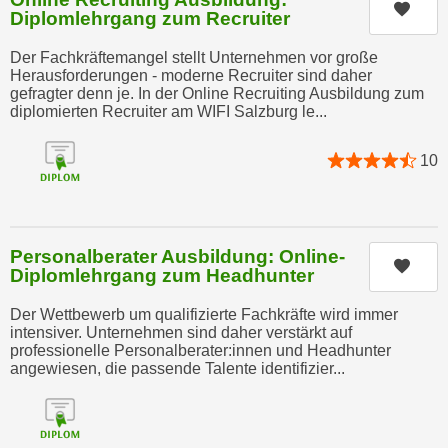
h
Kurs
e
Diplomlehrgang zum Recruiter
u
c
t
Der Fachkräftemangel stellt Unternehmen vor große
h
Herausforderungen - moderne Recruiter sind daher
z
n
gefragter denn je. In der Online Recruiting Ausbildung zum
r
i
diplomierten Recruiter am WIFI Salzburg le...
e
s
c
c
10
h
h
t
e
l
D
i
Personalberater Ausbildung: Online-
a
Kurs
c
Diplomlehrgang zum Headhunter
t
h
e
Der Wettbewerb um qualifizierte Fachkräfte wird immer
e
n
intensiver. Unternehmen sind daher verstärkt auf
n
professionelle Personalberater:innen und Headhunter
.
R
angewiesen, die passende Talente identifizier...
E
e
i
c
n
h
e