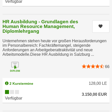
Verfügbar
r
h
u
t
n
a
g
HR Ausbildung - Grundlagen des
n
s
Human Resource Management,
Kurs
g
Diplomlehrgang
z
e
w
Unternehmen stehen heute vor großen Herausforderungen
m
e
im Personalbereich: Fachkräftemangel, steigende
e
c
Anforderungen an Arbeitgeberattraktivität und neue
s
Arbeitsmodelle.Diese HR Ausbildung in Salzburg ...
k
s
e
e
66
g
n
e
e
s
128,00
LE
2 Kurstermine
n
e
S
Kursverfügbarkeit:
t
3.150,00
EUR
c
z
Verfügbar
h
t
u
.