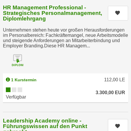
t
D
HR Management Professional -
z
a
Strategisches Personalmanagement,
Kurs
n
Diplomlehrgang
z
i
u
Unternehmen stehen heute vor großen Herausforderungen
v
v
im Personalbereich: Fachkräftemangel, neue Arbeitsmodelle
e
e
und steigende Anforderungen an Mitarbeiterbindung und
a
Employer Branding.Diese HR Managem...
r
u
a
u
r
n
b
t
e
e
112,00
LE
1 Kurstermin
i
r
t
Kursverfügbarkeit:
3.300,00
EUR
l
e
Verfügbar
i
n
e
w
g
i
Leadership Academy online -
e
r
Führungswissen auf den Punkt
Kurs
n
u