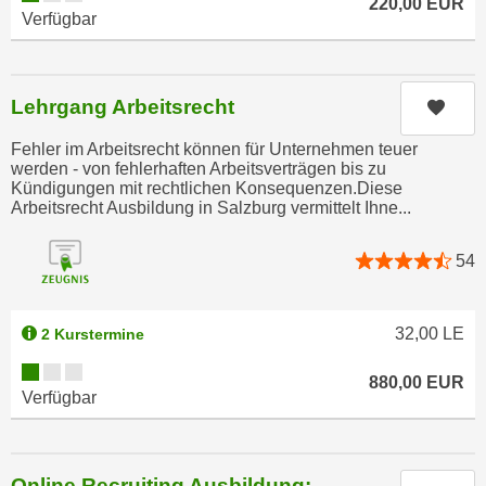
220,00
EUR
e
Verfügbar
t
r
e
p
,
e
b
Lehrgang Arbeitsrecht
Kurs
r
i
s
Fehler im Arbeitsrecht können für Unternehmen teuer
s
o
werden - von fehlerhaften Arbeitsverträgen bis zu
k
Kündigungen mit rechtlichen Konsequenzen.Diese
n
e
Arbeitsrecht Ausbildung in Salzburg vermittelt Ihne...
e
i
n
n
54
b
e
e
d
z
32,00
LE
2 Kurstermine
a
o
t
Kursverfügbarkeit:
g
880,00
EUR
e
Verfügbar
e
n
n
s
e
c
t
Online Recruiting Ausbildung: