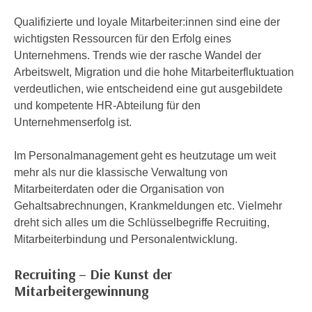
n
h
u
Qualifizierte und loyale Mitarbeiter:innen sind eine der
C
r
wichtigsten Ressourcen für den Erfolg eines
o
C
Unternehmens. Trends wie der rasche Wandel der
o
o
Arbeitswelt, Migration und die hohe Mitarbeiterfluktuation
k
o
verdeutlichen, wie entscheidend eine gut ausgebildete
i
k
und kompetente HR-Abteilung für den
e
i
Unternehmenserfolg ist.
s
e
v
s
Im Personalmanagement geht es heutzutage um weit
o
,
mehr als nur die klassische Verwaltung von
n
d
Mitarbeiterdaten oder die Organisation von
U
i
Gehaltsabrechnungen, Krankmeldungen etc. Vielmehr
S
e
dreht sich alles um die Schlüsselbegriffe Recruiting,
-
f
Mitarbeiterbindung und Personalentwicklung.
a
ü
m
Recruiting – Die Kunst der
r
e
Mitarbeitergewinnung
d
r
i