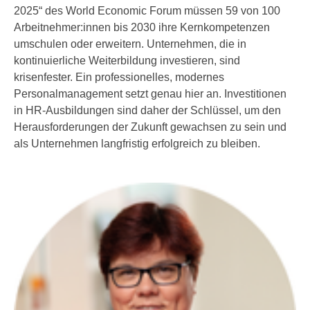
n
2025“ des World Economic Forum müssen 59 von 100
e
,
Arbeitnehmer:innen bis 2030 ihre Kernkompetenzen
l
g
umschulen oder erweitern. Unternehmen, die in
e
e
kontinuierliche Weiterbildung investieren, sind
v
l
krisenfester. Ein professionelles, modernes
a
a
Personalmanagement setzt genau hier an. Investitionen
n
n
in HR-Ausbildungen sind daher der Schlüssel, um den
t
g
Herausforderungen der Zukunft gewachsen zu sein und
e
e
als Unternehmen langfristig erfolgreich zu bleiben.
I
n
n
I
h
h
a
r
l
e
t
d
e
u
a
r
n
c
z
h