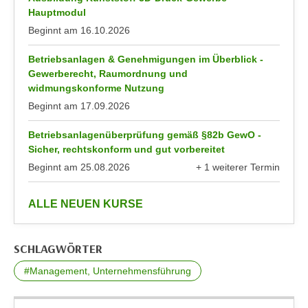
a
Hauptmodul
h
t
Beginnt am
16.10.2026
m
e
e
Betriebsanlagen & Genehmigungen im Überblick -
n
O
Gewerberecht, Raumordnung und
a
n
widmungskonforme Nutzung
u
l
Beginnt am
17.09.2026
c
i
h
n
Betriebsanlagenüberprüfung gemäß §82b GewO -
a
e
Sicher, rechtskonform und gut vorbereitet
n
-
Beginnt am
25.08.2026
+ 1 weiterer Termin
U
anzeigen
J
n
o
anzeigen
ALLE NEUEN KURSE
t
u
e
r
r
n
SCHLAGWÖRTER
n
e
#Management, Unternehmensführung
e
y
h
z
m