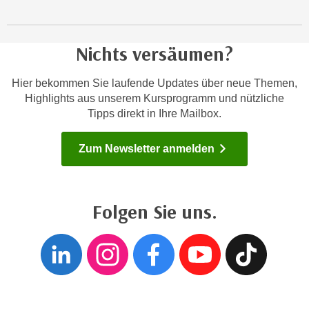
t
A
e
u
g
Nichts versäumen?
f
e
l
n
i
Hier bekommen Sie laufende Updates über neue Themen,
i
Highlights aus unserem Kursprogramm und nützliche
s
e
Tipps direkt in Ihre Mailbox.
t
ß
u
e
n
Zum Newsletter anmelden
n
g
u
d
n
e
Folgen Sie uns.
d
r
i
P
Folgen sie uns auf
Folgen sie un
Folgen si
Folgen
Fol
n
a
s
r
b
t
e
n
s