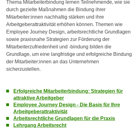
Thema Mitarbeiterbindung lernen Teilnehmende, wie sie
h
e
durch gezielte Maßnahmen die Bindung ihrer
u
r
Mitarbeiter:innen nachhaltig stärken und ihre
t
e
Arbeitgeberattraktivität erhöhen können. Themen wie
z
n
Employee Journey Design, arbeitsrechtliche Grundlagen
a
“
sowie praxisnahe Strategien zur Förderung der
b
k
Mitarbeiterzufriedenheit und -bindung bilden die
k
l
Grundlage, um eine langfristige und erfolgreiche Bindung
o
i
der Mitarbeiter:innen an das Unternehmen
m
c
sicherzustellen.
m
k
e
e
n
n
Erfolgreiche Mitarbeiterbindung: Strategien für
z
,
attraktive Arbeitgeber
w
v
Employee Journey Design - Die Basis für Ihre
i
e
Arbeitgeberattraktivität
s
r
Arbeitsrechtliche Grundlagen für die Praxis
c
w
Lehrgang Arbeitsrecht
h
e
e
n