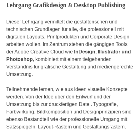
Lehrgang Grafikdesign & Desktop Publishing
e
e
n
n
e
Dieser Lehrgang vermittelt die gestalterischen und
o
i
technischen Grundlagen für alle, die professionell mit
t
n
digitalen Layouts, Printprodukten und Corporate Design
w
s
arbeiten wollen. Im Zentrum stehen die gängigen Tools
e
e
der Adobe Creative Cloud wie
InDesign, Illustrator und
n
t
Photoshop
, kombiniert mit einem tiefgehenden
d
z
Verständnis für grafische Gestaltung und mediengerechte
i
e
Umsetzung.
g
n
s
,
Teilnehmende lernen, wie aus Ideen visuelle Konzepte
i
w
werden. Von der Idee über den Entwurf und der
n
e
Umsetzung bis zur druckfertigen Datei. Typografie,
d
l
Farbwirkung, Bildkomposition und Designprinzipien sind
.
c
ebenso Bestandteil wie der professionelle Umgang mit
W
h
Satzspiegeln, Layout-Rastern und Gestaltungsrastern.
e
e
n
s