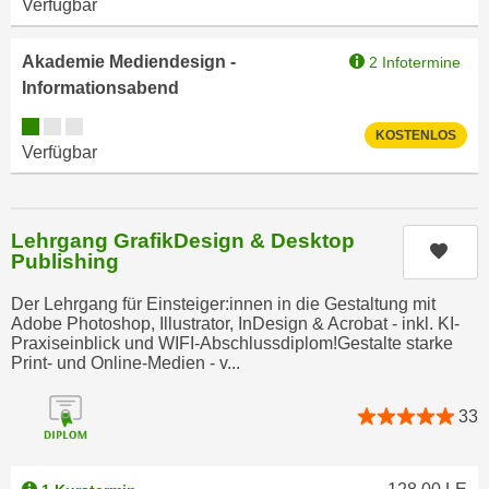
Verfügbar
h
r
e
e
n
Akademie Mediendesign -
2 Infotermine
C
I
Informationsabend
o
h
o
Kursverfügbarkeit:
KOSTENLOS
r
k
Verfügbar
e
i
D
e
a
s
Lehrgang GrafikDesign & Desktop
t
Kurs
f
Publishing
e
ü
n
Der Lehrgang für Einsteiger:innen in die Gestaltung mit
r
k
Adobe Photoshop, Illustrator, InDesign & Acrobat - inkl. KI-
M
Praxiseinblick und WIFI-Abschlussdiplom!Gestalte starke
e
a
Print- und Online-Medien - v...
i
r
n
k
33
e
e
m
t
d
i