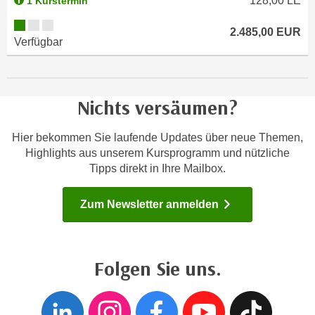
128,00
LE
1 Kurstermin
e
n
Kursverfügbarkeit:
m
2.485,00
EUR
g
Verfügbar
E
z
U
w
-
e
D
c
Nichts versäumen?
a
k
t
e
Hier bekommen Sie laufende Updates über neue Themen,
e
u
Highlights aus unserem Kursprogramm und nützliche
n
n
Tipps direkt in Ihre Mailbox.
s
d
c
O
Zum Newsletter anmelden
h
p
u
t
t
i
Folgen Sie uns.
z
m
r
i
Folgen sie uns auf
Folgen sie un
Folgen si
Folgen
Fol
e
e
c