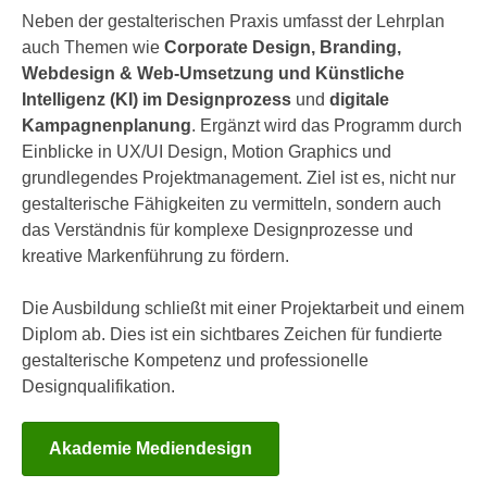
h
e
Neben der gestalterischen Praxis umfasst der Lehrplan
u
r
auch Themen wie
Corporate Design, Branding,
t
e
Webdesign & Web-Umsetzung und Künstliche
z
n
Intelligenz (KI) im Designprozess
und
digitale
a
“
Kampagnenplanung
. Ergänzt wird das Programm durch
b
k
Einblicke in UX/UI Design, Motion Graphics und
k
l
grundlegendes Projektmanagement. Ziel ist es, nicht nur
o
i
gestalterische Fähigkeiten zu vermitteln, sondern auch
m
c
das Verständnis für komplexe Designprozesse und
m
k
kreative Markenführung zu fördern.
e
e
n
n
Die Ausbildung schließt mit einer Projektarbeit und einem
z
,
Diplom ab. Dies ist ein sichtbares Zeichen für fundierte
w
v
gestalterische Kompetenz und professionelle
i
e
Designqualifikation.
s
r
c
w
Akademie Mediendesign
h
e
e
n