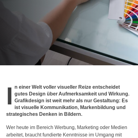
c
i
h
m
t
m
e
u
n
n
S
g
i
v
e
e
,
r
d
w
a
e
I
s
n einer Welt voller visueller Reize entscheidet
n
s
gutes Design über Aufmerksamkeit und Wirkung.
d
Grafikdesign ist weit mehr als nur Gestaltung: Es
w
e
ist visuelle Kommunikation, Markenbildung und
i
n
strategisches Denken in Bildern.
r
w
a
i
Wer heute im Bereich Werbung, Marketing oder Medien
u
r
arbeitet, braucht fundierte Kenntnisse im Umgang mit
c