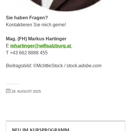
n
e
,
l
Sie haben Fragen?
g
e
Kontaktieren Sie mich gerne!
e
v
l
a
Mag. (FH) Markus Hartinger
a
n
E
mhartinger@wifisalzburg.at
n
t
T +43 662 8888 455
g
e
e
I
Beitragsbild: ©
MclittleStock
/ stock.adobe.com
n
n
I
h
h
a
r
l
28. AUGUST 2025
e
t
d
e
u
a
r
n
c
z
NEU IM KURSPROGRAMM
h