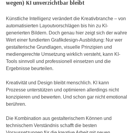
wegen) KI unverzichtbar bleibt
r
a
t
b
e
Künstliche Intelligenz verändert die Kreativbranche – von
e
C
automatisierten Layoutvorschlägen bis hin zu KI-
n
o
generierten Bildern. Doch genau hier zeigt sich der wahre
.
o
Wert einer fundierten Grafikdesign-Ausbildung: Nur wer
W
k
gestalterische Grundlagen, visuelle Prinzipien und
e
i
mediengerechte Umsetzung wirklich versteht, kann KI-
n
e
Tools sinnvoll und professionell einsetzen und die
n
s
Ergebnisse beurteilen.
S
z
i
u
Kreativität und Design bleibt menschlich. KI kann
e
A
Prozesse unterstützen und optimieren allerdings nicht
d
n
konzipieren und bewerten. Und schon gar nicht emotional
e
a
berühren.
r
l
C
y
Die Kombination aus gestalterischem Können und
o
s
technischem Verständnis schafft die besten
o
e
Voraussetzungen für die kreative Arbeit mit neuen