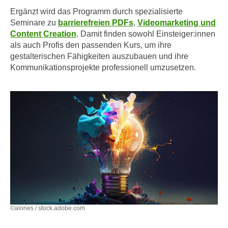
i
e
Ergänzt wird das Programm durch spezialisierte
k
F
Seminare zu
barrierefreien PDFs
,
Videomarketing und
a
u
Content Creation
. Damit finden sowohl Einsteiger:innen
n
n
als auch Profis den passenden Kurs, um ihre
i
gestalterischen Fähigkeiten auszubauen und ihre
k
s
Kommunikationsprojekte professionell umzusetzen.
t
c
i
h
o
e
n
n
d
U
e
n
r
t
W
e
e
r
b
n
s
e
e
©alones / stock.adobe.com
h
i
m
t