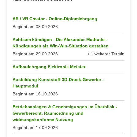
u
d
z
i
e
AR / VR Creator - Online-Diplomlehrgang
e
i
Beginnt am
03.09.2026
C
g
o
e
Achtsam kündigen - Die Alexander-Methode -
o
Kündigungen als Win-Win-Situation gestalten
n
k
.
Beginnt am
29.09.2026
+ 1 weiterer Termin
i
anzeigen
U
e
Aufbaulehrgang Elektronik Meister
m
s
I
Ausbildung Kunststoff 3D-Druck-Gewerbe -
e
h
Hauptmodul
r
n
Beginnt am
16.10.2026
h
e
o
n
Betriebsanlagen & Genehmigungen im Überblick -
b
d
Gewerberecht, Raumordnung und
e
a
widmungskonforme Nutzung
n
r
Beginnt am
17.09.2026
e
ü