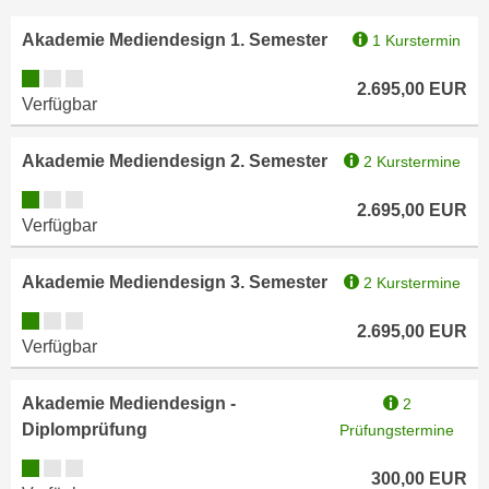
u
e
b
Akademie Mediendesign 1. Semester
1 Kurstermin
n
i
Kursverfügbarkeit:
i
e
2.695,00
EUR
n
Verfügbar
t
d
e
e
Akademie Mediendesign 2. Semester
2 Kurstermine
n
n
,
Kursverfügbarkeit:
U
2.695,00
EUR
w
Verfügbar
S
e
A
r
Akademie Mediendesign 3. Semester
2 Kurstermine
,
d
b
Kursverfügbarkeit:
e
2.695,00
EUR
e
Verfügbar
n
i
w
w
e
Akademie Mediendesign -
2
e
i
Diplomprüfung
Prüfungstermine
l
t
Kursverfügbarkeit:
c
300,00
EUR
e