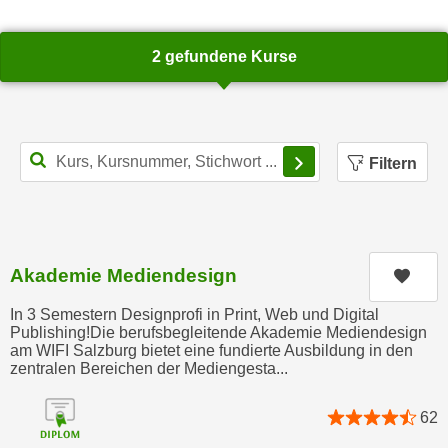
a
h
t
m
2 gefundene Kurse
e
e
n
O
a
n
u
l
Filterbereich schl
c
Filtern
i
h
n
a
e
n
-
U
J
Akademie Mediendesign
Kurs
n
o
t
u
In 3 Semestern Designprofi in Print, Web und Digital
e
Publishing!Die berufsbegleitende Akademie Mediendesign
r
am WIFI Salzburg bietet eine fundierte Ausbildung in den
r
n
zentralen Bereichen der Mediengesta...
n
e
e
y
62
h
z
m