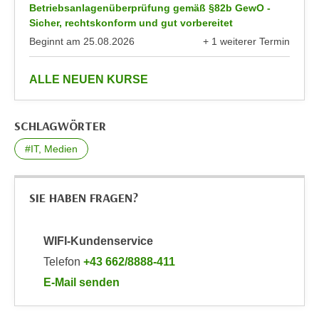
n
Betriebsanlagenüberprüfung gemäß §82b GewO -
b
p
Sicher, rechtskonform und gut vorbereitet
e
e
Beginnt am
25.08.2026
+ 1 weiterer Termin
r
anzeigen
r
h
s
anzeigen
i
ALLE NEUEN KURSE
o
n
n
a
SCHLAGWÖRTER
e
u
n
s
#IT, Medien
b
e
e
i
z
SIE HABEN FRAGEN?
n
o
e
g
a
WIFI-Kundenservice
e
n
n
Telefon
+43 662/8888-411
g
e
E-Mail senden
e
n
an WIFI-Kundenservice: mailto:info@wifisalzburg.a
n
D
e