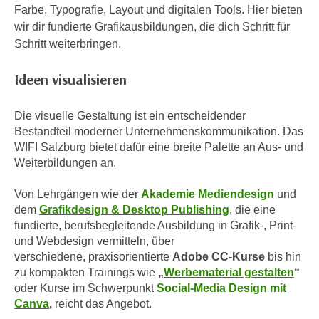
n
Farbe, Typografie, Layout und digitalen Tools. Hier bieten
h
u
wir dir fundierte Grafikausbildungen, die dich Schritt für
C
r
Schritt weiterbringen.
o
C
o
o
Ideen visualisieren
k
o
i
k
Die visuelle Gestaltung ist ein entscheidender
e
i
Bestandteil moderner Unternehmenskommunikation. Das
s
e
WIFI Salzburg bietet dafür eine breite Palette an Aus- und
v
s
Weiterbildungen an.
o
,
n
d
Von Lehrgängen wie der
Akademie Mediendesign
und
U
dem
Grafikdesign & Desktop Publishing
, die eine
i
S
fundierte, berufsbegleitende Ausbildung in Grafik-, Print-
e
-
und Webdesign vermitteln, über
f
a
verschiedene, praxisorientierte
Adobe CC-Kurse
bis hin
ü
zu kompakten Trainings wie
„
Werbematerial gestalten
“
m
r
oder Kurse im Schwerpunkt
Social-Media Design mit
e
d
Canva
,
reicht das Angebot.
r
i