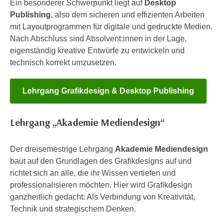
Ein besonderer Schwerpunkt liegt auf
Desktop
n
i
Publishing
, also dem sicheren und effizienten Arbeiten
S
c
mit Layoutprogrammen für digitale und gedruckte Medien.
i
h
Nach Abschluss sind Absolvent:innen in der Lage,
e
n
eigenständig kreative Entwürfe zu entwickeln und
a
i
technisch korrekt umzusetzen.
u
c
f
h
„
Lehrgang Grafikdesign & Desktop Publishing
t
A
d
l
e
Lehrgang „Akademie Mediendesign“
l
m
e
D
a
Der dreisemestrige Lehrgang
Akademie Mediendesign
a
k
baut auf den Grundlagen des Grafikdesigns auf und
t
z
richtet sich an alle, die ihr Wissen vertiefen und
e
e
professionalisieren möchten. Hier wird Grafikdesign
n
p
ganzheitlich gedacht: Als Verbindung von Kreativität,
s
t
Technik und strategischem Denken.
c
i