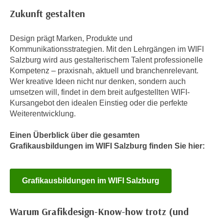
n
d
Zukunft gestalten
E
e
U
n
Design prägt Marken, Produkte und
-
w
Kommunikationsstrategien. Mit den Lehrgängen im WIFI
U
i
Salzburg wird aus gestalterischem Talent professionelle
S
r
Kompetenz – praxisnah, aktuell und branchenrelevant.
A
Wer kreative Ideen nicht nur denken, sondern auch
z
u
umsetzen will, findet in dem breit aufgestellten WIFI-
i
n
Kursangebot den idealen Einstieg oder die perfekte
e
t
Weiterentwicklung.
l
e
o
Einen Überblick über die gesamten
r
r
Grafikausbildungen im WIFI Salzburg finden Sie hier:
w
i
o
e
r
n
Grafikausbildungen im WIFI Salzburg
f
t
e
i
n
Warum Grafikdesign-Know-how trotz (und
e
h